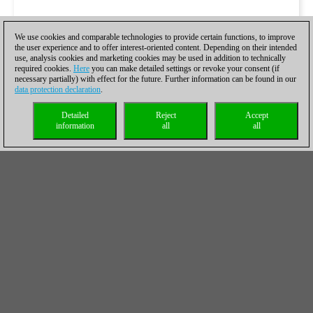
We use cookies and comparable technologies to provide certain functions, to improve
the user experience and to offer interest-oriented content. Depending on their intended
use, analysis cookies and marketing cookies may be used in addition to technically
required cookies.
Here
you can make detailed settings or revoke your consent (if
necessary partially) with effect for the future. Further information can be found in our
data protection declaration
.
Detailed
Reject
Accept
information
all
all