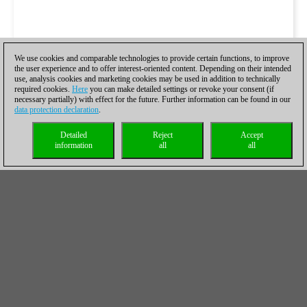
We use cookies and comparable technologies to provide certain functions, to improve
the user experience and to offer interest-oriented content. Depending on their intended
use, analysis cookies and marketing cookies may be used in addition to technically
required cookies.
Here
you can make detailed settings or revoke your consent (if
necessary partially) with effect for the future. Further information can be found in our
data protection declaration
.
Detailed
Reject
Accept
information
all
all