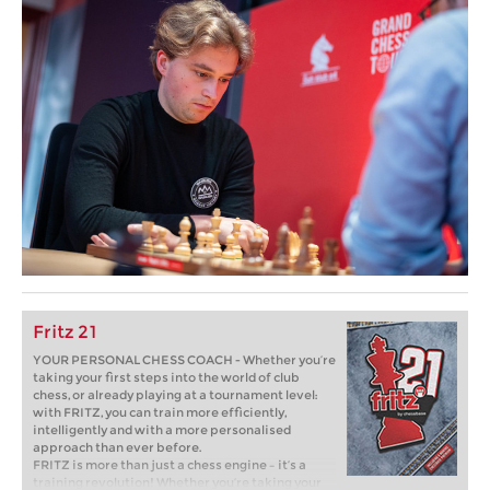
Fritz 21
YOUR PERSONAL CHESS COACH - Whether you’re
taking your first steps into the world of club
chess, or already playing at a tournament level:
with FRITZ, you can train more efficiently,
intelligently and with a more personalised
approach than ever before.
FRITZ is more than just a chess engine – it’s a
training revolution! Whether you’re taking your