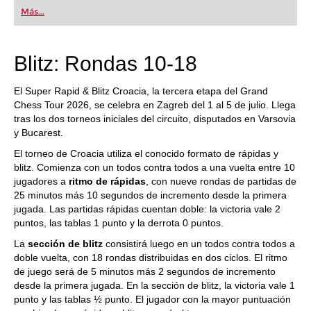
first steps into the world of club chess, or already
Más...
playing at a tournament level: with FRITZ, you can
train more efficiently, intelligently and with a
more personalised approach than ever before.
Blitz: Rondas 10-18
El Super Rapid & Blitz Croacia, la tercera etapa del Grand
Chess Tour 2026, se celebra en Zagreb del 1 al 5 de julio. Llega
tras los dos torneos iniciales del circuito, disputados en Varsovia
y Bucarest.
El torneo de Croacia utiliza el conocido formato de rápidas y
blitz. Comienza con un todos contra todos a una vuelta entre 10
jugadores a
ritmo de rápidas
, con nueve rondas de partidas de
25 minutos más 10 segundos de incremento desde la primera
jugada. Las partidas rápidas cuentan doble: la victoria vale 2
puntos, las tablas 1 punto y la derrota 0 puntos.
La
sección de blitz
consistirá luego en un todos contra todos a
doble vuelta, con 18 rondas distribuidas en dos ciclos. El ritmo
de juego será de 5 minutos más 2 segundos de incremento
desde la primera jugada. En la sección de blitz, la victoria vale 1
punto y las tablas ½ punto. El jugador con la mayor puntuación