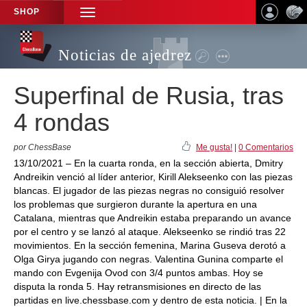
SHOP
TOGGLE
NAVIGATION
Noticias de ajedrez
Superfinal de Rusia, tras
4 rondas
por ChessBase
Me gusta!
|
0 Comentarios
13/10/2021 – En la cuarta ronda, en la sección abierta, Dmitry
Andreikin venció al líder anterior, Kirill Alekseenko con las piezas
blancas. El jugador de las piezas negras no consiguió resolver
los problemas que surgieron durante la apertura en una
Catalana, mientras que Andreikin estaba preparando un avance
por el centro y se lanzó al ataque. Alekseenko se rindió tras 22
movimientos. En la sección femenina, Marina Guseva derotó a
Olga Girya jugando con negras. Valentina Gunina comparte el
mando con Evgenija Ovod con 3/4 puntos ambas. Hoy se
disputa la ronda 5. Hay retransmisiones en directo de las
partidas en live.chessbase.com y dentro de esta noticia. | En la