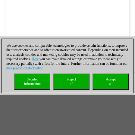
We use cookies and comparable technologies to provide certain functions, to improve
the user experience and to offer interest-oriented content. Depending on their intended
use, analysis cookies and marketing cookies may be used in addition to technically
required cookies.
Here
you can make detailed settings or revoke your consent (if
necessary partially) with effect for the future. Further information can be found in our
data protection declaration
.
Detailed
Reject
Accept
information
all
all