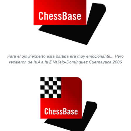
Para el ojo inexperto esta partida era muy emocionante... Pero
repitieron de la A a la Z Vallejo-Domínguez Cuernavaca 2006