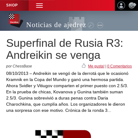
SHOP
TOGGLE
NAVIGATION
Noticias de ajedrez
Superfinal de Rusia R3:
Andreikin se venga
por ChessBase
Me gusta!
|
0 Comentarios
08/10/2013 – Andreikin se vengó de la derrotá que le ocasionó
Kramnik en la Copa del Mundo y ganó una hermosa partida.
Ahora Svidler y Vitiugov comparten el primer puesto con 2.5/3.
En la prueba de chicas, Kovanova y Gunina también suman
2.5/3. Gunina sobrevivió a duras penas contra Daria
Charochkina, que cumplía años. Los organizadores le dieron
una sorpresa con ese motivo. Crónica de la ronda 3...