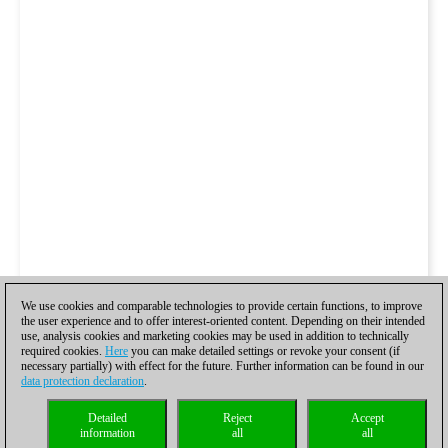
We use cookies and comparable technologies to provide certain functions, to improve
the user experience and to offer interest-oriented content. Depending on their intended
use, analysis cookies and marketing cookies may be used in addition to technically
required cookies.
Here
you can make detailed settings or revoke your consent (if
necessary partially) with effect for the future. Further information can be found in our
data protection declaration
.
Detailed
Reject
Accept
information
all
all