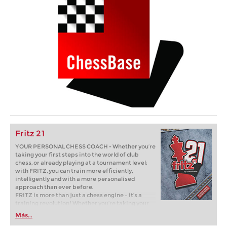
Fritz 21
YOUR PERSONAL CHESS COACH - Whether you’re
taking your first steps into the world of club
chess, or already playing at a tournament level:
with FRITZ, you can train more efficiently,
intelligently and with a more personalised
approach than ever before.
FRITZ is more than just a chess engine – it’s a
training revolution! Whether you’re taking your
first steps into the world of club chess, or already
Más...
playing at a tournament level: with FRITZ, you can