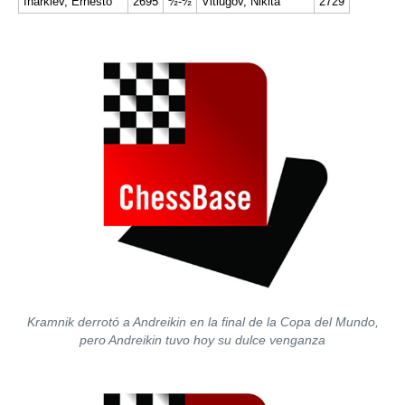
Inarkiev, Ernesto
2695
½-½
Vitiugov, Nikita
2729
Kramnik derrotó a Andreikin en la final de la Copa del Mundo,
pero Andreikin tuvo hoy su dulce venganza