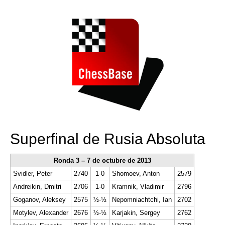
train more efficiently, intelligently and with a
more personalised approach than ever before.
Superfinal de Rusia Absoluta
Ronda 3 – 7 de octubre de 2013
Svidler, Peter
2740
1-0
Shomoev, Anton
2579
Andreikin, Dmitri
2706
1-0
Kramnik, Vladimir
2796
Goganov, Aleksey
2575
½-½
Nepomniachtchi, Ian
2702
Motylev, Alexander
2676
½-½
Karjakin, Sergey
2762