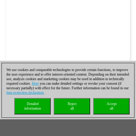
We use cookies and comparable technologies to provide certain functions, to improve
the user experience and to offer interest-oriented content. Depending on their intended
use, analysis cookies and marketing cookies may be used in addition to technically
required cookies.
Here
you can make detailed settings or revoke your consent (if
necessary partially) with effect for the future. Further information can be found in our
data protection declaration
.
Detailed
Reject
Accept
information
all
all