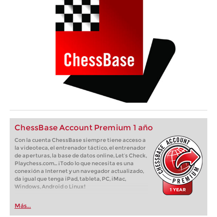
ChessBase Account Premium 1 año
Con la cuenta ChessBase siempre tiene acceso a
la videoteca, el entrenador táctico, el entrenador
de aperturas, la base de datos online, Let’s Check,
Playchess.com... ¡Todo lo que necesita es una
conexión a Internet y un navegador actualizado,
da igual que tenga iPad, tableta, PC, iMac,
Windows, Android o Linux!
Más...