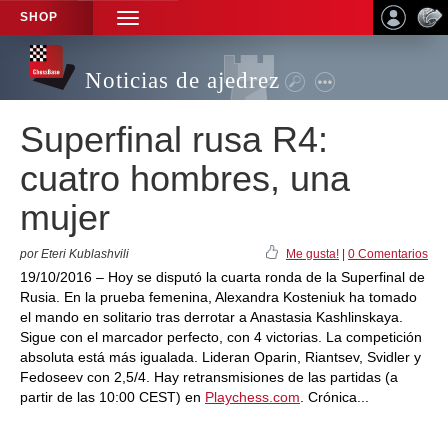
SHOP
TOGGLE
NAVIGATION
Noticias de ajedrez
Superfinal rusa R4:
cuatro hombres, una
mujer
por Eteri Kublashvili
Me gusta!
|
0 Comentarios
19/10/2016 – Hoy se disputó la cuarta ronda de la Superfinal de
Rusia. En la prueba femenina, Alexandra Kosteniuk ha tomado
el mando en solitario tras derrotar a Anastasia Kashlinskaya.
Sigue con el marcador perfecto, con 4 victorias. La competición
absoluta está más igualada. Lideran Oparin, Riantsev, Svidler y
Fedoseev con 2,5/4. Hay retransmisiones de las partidas (a
partir de las 10:00 CEST) en
Playchess.com
. Crónica...