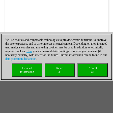
We use cookies and comparable technologies to provide certain functions, to improve
the user experience and to offer interest-oriented content. Depending on their intended
use, analysis cookies and marketing cookies may be used in addition to technically
required cookies.
Here
you can make detailed settings or revoke your consent (if
necessary partially) with effect for the future. Further information can be found in our
data protection declaration
.
Detailed
Reject
Accept
information
all
all