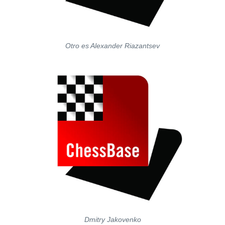
Otro es Alexander Riazantsev
Dmitry Jakovenko