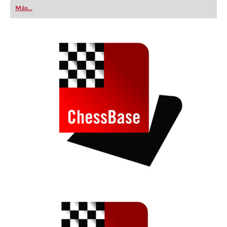
first steps into the world of club chess, or already
Más...
playing at a tournament level: with FRITZ, you can
train more efficiently, intelligently and with a
more personalised approach than ever before.