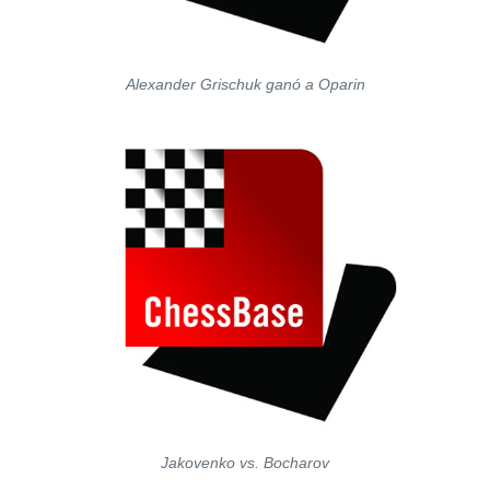
Alexander Grischuk ganó a Oparin
Jakovenko vs. Bocharov