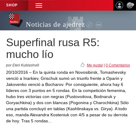
SHOP
TOGGLE
NAVIGATION
Noticias de ajedrez
Superfinal rusa R5:
mucho lío
por Eteri Kublashvili
Me gusta!
|
0 Comentarios
20/10/2016 – En la quinta ronda en Novosibirsk, Tomashevsky
venció a Inarkiev, Grischuk sumó un triunfo frente a Oparin y
Jakovenko venció a Bocharov. Por consiguiente, ahora hay 6
líderes con 3 puntos en 5 rondas. En la competición femenina,
hubo tres victorias con negras (Pustovoitova, Bodnaruk y
Goryachkina) y dos con blancas (Pogonina y Charochkina) Sólo
una partida concluyó en tablas (Kashlinskaya vs. Girya). A todo
eso, manda Alexandra Kosteniuk con 4/5 a pesar de su derrota
de hoy. Tras 5 rondas...