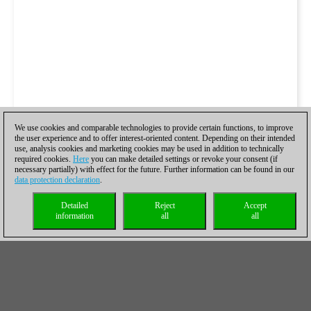
We use cookies and comparable technologies to provide certain functions, to improve
the user experience and to offer interest-oriented content. Depending on their intended
use, analysis cookies and marketing cookies may be used in addition to technically
required cookies.
Here
you can make detailed settings or revoke your consent (if
necessary partially) with effect for the future. Further information can be found in our
data protection declaration
.
Detailed
Reject
Accept
information
all
all