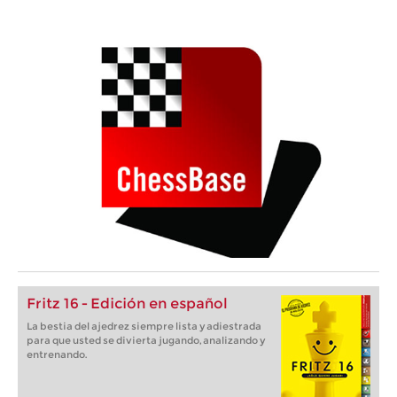
Fritz 16 - Edición en español
La bestia del ajedrez siempre lista y adiestrada
para que usted se divierta jugando, analizando y
entrenando.