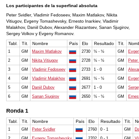
Los participantes de la superfinal absoluta
Peter Svidler, Vladimir Fedoseev, Maxim Matlakov, Nikita
Vitiugov, Evgeny Tomashevsky, Ernesto Inarkiev, Vladimir
Malakhov, Daniil Dubov, Alexander Riazantsev, Sanan Sjugirov,
Sergey Volkov y Evgeny Romanov.
Tabl.
Tít.
Nombre
País
Elo
Resultado
Tít.
Nomb
1
GM
Maxim Matlakov
2730
½ - ½
GM
Evge
2
GM
Nikita Vitiugov
2728
½ - ½
GM
Peter 
3
GM
Vladimir Fedoseev
2733
1 - 0
GM
Alexa
4
GM
Vladimir Malakhov
2691
½ - ½
GM
Evge
5
GM
Daniil Dubov
2677
1 - 0
GM
Serge
6
GM
Sanan Sjugirov
2650
½ - ½
GM
Ernes
Ronda 1
Tabl.
Tít.
Nombre
País
Elo
Resultado
Tít.
N
1
GM
Peter Svidler
2760
0 - 1
GM
Da
2
GM
Evgeny Tomashevsky
2702
0 - 1
GM
Vl