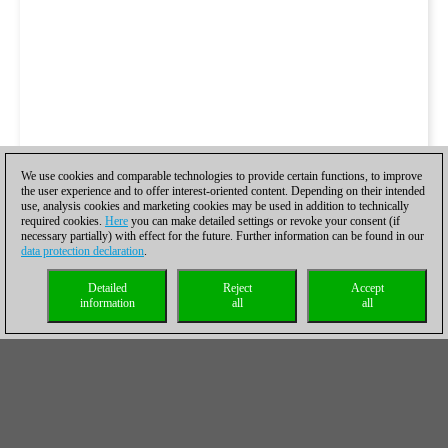
We use cookies and comparable technologies to provide certain functions, to improve
the user experience and to offer interest-oriented content. Depending on their intended
use, analysis cookies and marketing cookies may be used in addition to technically
required cookies.
Here
you can make detailed settings or revoke your consent (if
necessary partially) with effect for the future. Further information can be found in our
data protection declaration
.
Detailed
Reject
Accept
information
all
all