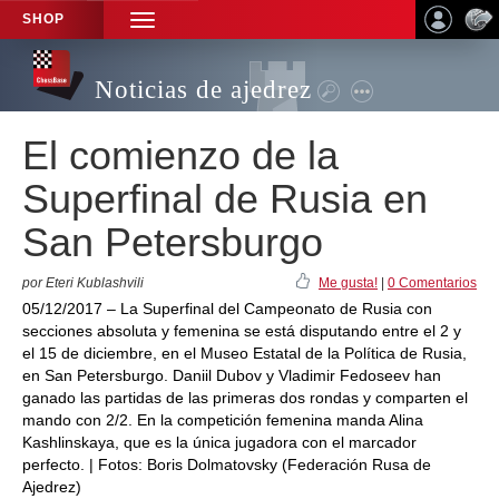
SHOP
TOGGLE
NAVIGATION
Noticias de ajedrez
El comienzo de la
Superfinal de Rusia en
San Petersburgo
por Eteri Kublashvili
Me gusta!
|
0 Comentarios
05/12/2017 – La Superfinal del Campeonato de Rusia con
secciones absoluta y femenina se está disputando entre el 2 y
el 15 de diciembre, en el Museo Estatal de la Política de Rusia,
en San Petersburgo. Daniil Dubov y Vladimir Fedoseev han
ganado las partidas de las primeras dos rondas y comparten el
mando con 2/2. En la competición femenina manda Alina
Kashlinskaya, que es la única jugadora con el marcador
perfecto. | Fotos: Boris Dolmatovsky (Federación Rusa de
Ajedrez)