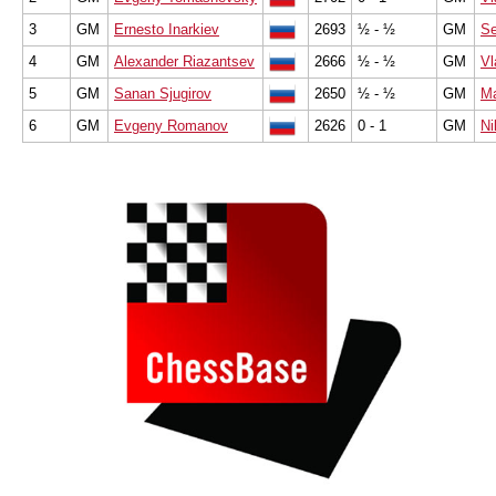
3
GM
Ernesto Inarkiev
2693
½ - ½
GM
Se
4
GM
Alexander Riazantsev
2666
½ - ½
GM
Vl
5
GM
Sanan Sjugirov
2650
½ - ½
GM
Ma
6
GM
Evgeny Romanov
2626
0 - 1
GM
Ni