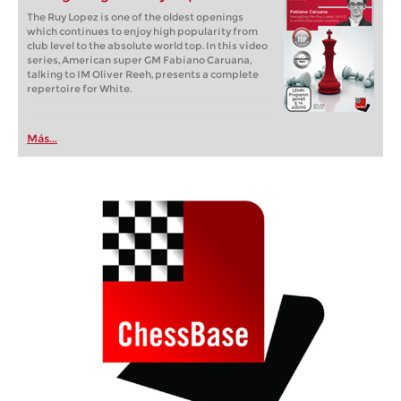
The Ruy Lopez is one of the oldest openings
which continues to enjoy high popularity from
club level to the absolute world top. In this video
series, American super GM Fabiano Caruana,
talking to IM Oliver Reeh, presents a complete
repertoire for White.
Más...