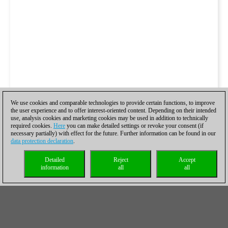
We use cookies and comparable technologies to provide certain functions, to improve
the user experience and to offer interest-oriented content. Depending on their intended
use, analysis cookies and marketing cookies may be used in addition to technically
required cookies.
Here
you can make detailed settings or revoke your consent (if
necessary partially) with effect for the future. Further information can be found in our
data protection declaration
.
Detailed
Reject
Accept
information
all
all