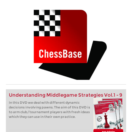
Understanding Middlegame Strategies Vol.1 - 9
In this DVD we deal with different dynamic
decisions involving pawns. The aim of this DVD is
to arm club/tournament players with fresh ideas
which they can use in their own practice.