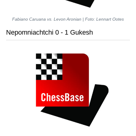
Fabiano Caruana vs. Levon Aronian | Foto: Lennart Ootes
Nepomniachtchi 0 - 1 Gukesh