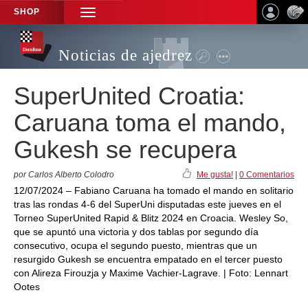
SHOP
TOGGLE
NAVIGATION
Noticias de ajedrez
SuperUnited Croatia:
Caruana toma el mando,
Gukesh se recupera
por Carlos Alberto Colodro
Me gusta!
|
0 Comentarios
12/07/2024 – Fabiano Caruana ha tomado el mando en solitario
tras las rondas 4-6 del SuperUni disputadas este jueves en el
Torneo SuperUnited Rapid & Blitz 2024 en Croacia. Wesley So,
que se apuntó una victoria y dos tablas por segundo día
consecutivo, ocupa el segundo puesto, mientras que un
resurgido Gukesh se encuentra empatado en el tercer puesto
con Alireza Firouzja y Maxime Vachier-Lagrave. | Foto: Lennart
Ootes