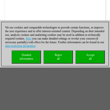
We use cookies and comparable technologies to provide certain functions, to improve
the user experience and to offer interest-oriented content. Depending on their intended
use, analysis cookies and marketing cookies may be used in addition to technically
required cookies.
Here
you can make detailed settings or revoke your consent (if
necessary partially) with effect for the future. Further information can be found in our
data protection declaration
.
Detailed
Reject
Accept
information
all
all