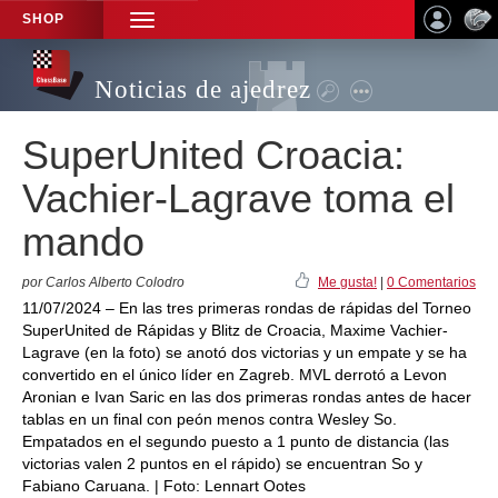
SHOP
TOGGLE
NAVIGATION
Noticias de ajedrez
SuperUnited Croacia:
Vachier-Lagrave toma el
mando
por Carlos Alberto Colodro
Me gusta!
|
0 Comentarios
11/07/2024 – En las tres primeras rondas de rápidas del Torneo
SuperUnited de Rápidas y Blitz de Croacia, Maxime Vachier-
Lagrave (en la foto) se anotó dos victorias y un empate y se ha
convertido en el único líder en Zagreb. MVL derrotó a Levon
Aronian e Ivan Saric en las dos primeras rondas antes de hacer
tablas en un final con peón menos contra Wesley So.
Empatados en el segundo puesto a 1 punto de distancia (las
victorias valen 2 puntos en el rápido) se encuentran So y
Fabiano Caruana. | Foto: Lennart Ootes