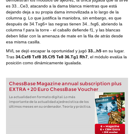
demuestran los módulos de ajedrez, la única jugada que la sirve
es 33...Ce3, atacando a la dama blanca mientras que está
dejando deja a su propia dama inmovilizada a lo largo de la
columna g. Lo que justifica la maniobra, sin embargo, es que
después de 34.Txg6+ las negras tienen 34...fxg6, abriendo la
columna f para la torre - el caballo defiende f1, y las blancas
deben lidiar con la amenaza de mate en la fila de atrás desde
esa misma casilla.
MVL se dejó escapar la oportunidad y jugó
33...h5
en su lugar.
Tras
34.Cxf8 Txf8 35.Cf5 Te8 36.Tg1 Rh7
, el módulo evalúa la
posición como dinámicamente igualada.
ChessBase Magazine annual subscription plus
EXTRA + 20 Euro ChessBase Voucher
La actualidad en formato digital. Lo más
importante de la actualidad ajedrecistica de los
últimos meses en su ordenador. Teoría y práctica.