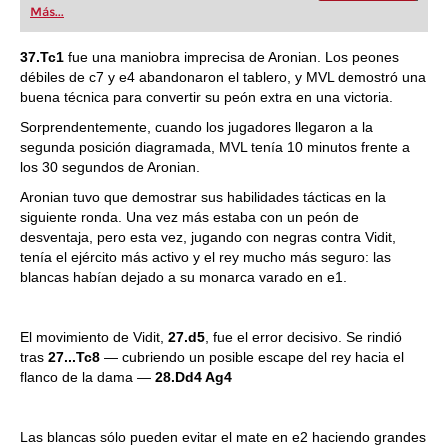
Más...
37.Tc1
fue una maniobra imprecisa de Aronian. Los peones
débiles de c7 y e4 abandonaron el tablero, y MVL demostró una
buena técnica para convertir su peón extra en una victoria.
Sorprendentemente, cuando los jugadores llegaron a la
segunda posición diagramada, MVL tenía 10 minutos frente a
los 30 segundos de Aronian.
Aronian tuvo que demostrar sus habilidades tácticas en la
siguiente ronda. Una vez más estaba con un peón de
desventaja, pero esta vez, jugando con negras contra Vidit,
tenía el ejército más activo y el rey mucho más seguro: las
blancas habían dejado a su monarca varado en e1.
El movimiento de Vidit,
27.d5
, fue el error decisivo. Se rindió
tras
27...Tc8
— cubriendo un posible escape del rey hacia el
flanco de la dama —
28.Dd4 Ag4
Las blancas sólo pueden evitar el mate en e2 haciendo grandes