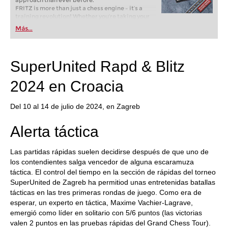
approach than ever before.
FRITZ is more than just a chess engine – it’s a
training revolution! Whether you’re taking your
first steps into the world of club chess, or already
Más...
playing at a tournament level: with FRITZ, you can
train more efficiently, intelligently and with a
more personalised approach than ever before.
SuperUnited Rapd & Blitz
2024 en Croacia
Del 10 al 14 de julio de 2024, en Zagreb
Alerta táctica
Las partidas rápidas suelen decidirse después de que uno de
los contendientes salga vencedor de alguna escaramuza
táctica. El control del tiempo en la sección de rápidas del torneo
SuperUnited de Zagreb ha permitiod unas entretenidas batallas
tácticas en las tres primeras rondas de juego. Como era de
esperar, un experto en táctica, Maxime Vachier-Lagrave,
emergió como líder en solitario con 5/6 puntos (las victorias
valen 2 puntos en las pruebas rápidas del Grand Chess Tour).