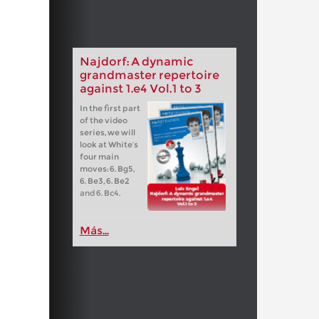
Najdorf: A dynamic
grandmaster repertoire
against 1.e4 Vol.1 to 3
In the first part
of the video
series, we will
look at White’s
four main
moves: 6. Bg5,
6. Be3, 6. Be2
and 6. Bc4.
Más...