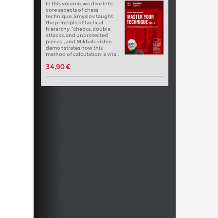
In this volume, we dive into
core aspects of chess
technique. Smyslov taught
the principle of tactical
hierarchy, “checks, double
attacks, and unprotected
pieces”, and Mikhalchishin
demonstrates how this
method of calculation is vital.
34,90 €