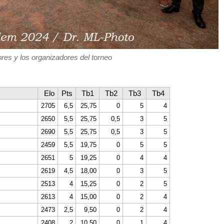
res y los organizadores del torneo
Elo
Pts
Tb1
Tb2
Tb3
Tb4
2705
6,5
25,75
0
5
4
2650
5,5
25,75
0,5
3
5
2690
5,5
25,75
0,5
3
5
2459
5,5
19,75
0
5
5
2651
5
19,25
0
4
4
2619
4,5
18,00
0
3
5
2513
4
15,25
0
2
5
2613
4
15,00
0
2
4
2473
2,5
9,50
0
2
4
2408
2
10,50
0
1
4