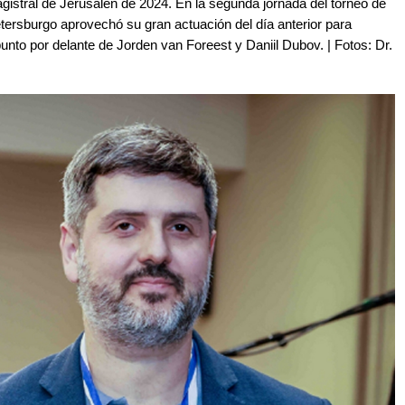
gistral de Jerusalén de 2024. En la segunda jornada del torneo de
etersburgo aprovechó su gran actuación del día anterior para
punto por delante de Jorden van Foreest y Daniil Dubov. | Fotos: Dr.