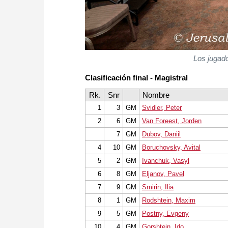
Los jugado
Clasificación final - Magistral
Rk.
Snr
Nombre
1
3
GM
Svidler, Peter
2
6
GM
Van Foreest, Jorden
7
GM
Dubov, Daniil
4
10
GM
Boruchovsky, Avital
5
2
GM
Ivanchuk, Vasyl
6
8
GM
Eljanov, Pavel
7
9
GM
Smirin, Ilia
8
1
GM
Rodshtein, Maxim
9
5
GM
Postny, Evgeny
10
4
GM
Gorshtein, Ido