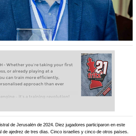
Whether you’re taking your first
ss, or already playing at a
ou can train more efficiently,
personalised approach than ever
engine – it’s a training revolution!
t steps into the world of club chess,
ent level: with FRITZ, you can train
 and with a more personalised
istral de Jerusalén de 2024. Diez jugadores participaron en este
l de ajedrez de tres días. Cinco israelíes y cinco de otros países.