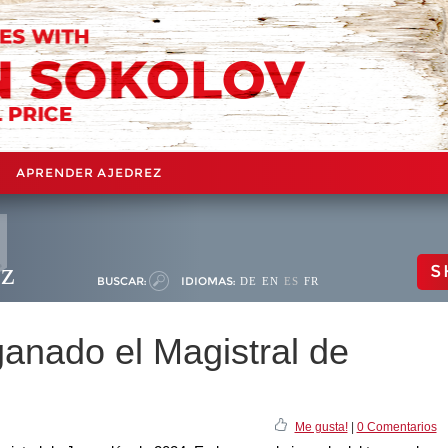
APRENDER AJEDREZ
ez
S
BUSCAR:
IDIOMAS:
DE
EN
ES
FR
ganado el Magistral de
Me gusta!
|
0 Comentarios