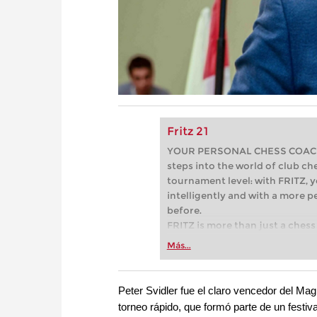
Fritz 21
YOUR PERSONAL CHESS COACH - 
steps into the world of club che
tournament level: with FRITZ, y
intelligently and with a more 
before.
FRITZ is more than just a chess 
Whether you’re taking your firs
Más...
or already playing at a tournam
more efficiently, intelligently
approach than ever before.
Peter Svidler fue el claro vencedor del Mag
torneo rápido, que formó parte de un festiva