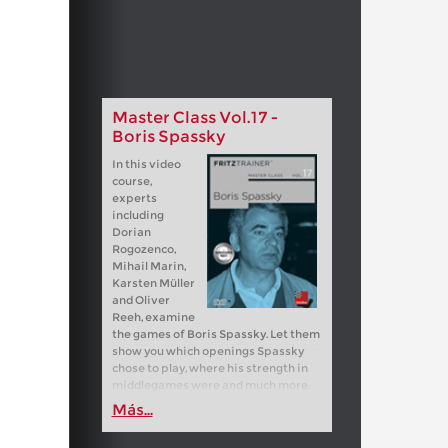
Master Class Vol.17 -
Boris Spassky
In this video
course,
experts
including
Dorian
Rogozenco,
Mihail Marin,
Karsten Müller
and Oliver
Reeh, examine
the games of Boris Spassky. Let them
show you which openings Spassky
chose to play, where his strength in
middlegames were and much more.
Más...