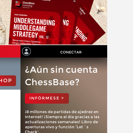
CONECTAR
¿Aún sin cuenta
ChessBase?
HOP
INFÓRMESE >
¡8 millones de partidas de ajedrez en
Internet! ¡Siempre al día gracias a las
actualizaciones semanales! Libro de
aperturas vivo y función “Let´s
Check”.