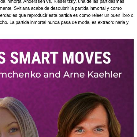
da inmortal Anderssen vs. Kieseritzky, una de las partidasmás
mente, Svitlana acaba de descubrir la partida inmortal y como
erdad es que reproducir esta partida es como releer un buen libro o
cho. La partida inmortal nunca pasa de moda, es extraordinaria y