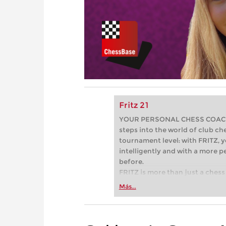
Fritz 21
YOUR PERSONAL CHESS COACH - 
steps into the world of club che
tournament level: with FRITZ, y
intelligently and with a more 
before.
FRITZ is more than just a chess 
Whether you’re taking your firs
Más...
or already playing at a tournam
more efficiently, intelligently
approach than ever before.