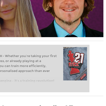
Whether you’re taking your first
ss, or already playing at a
ou can train more efficiently,
personalised approach than ever
engine – it’s a training revolution!
t steps into the world of club chess,
ent level: with FRITZ, you can train
 and with a more personalised