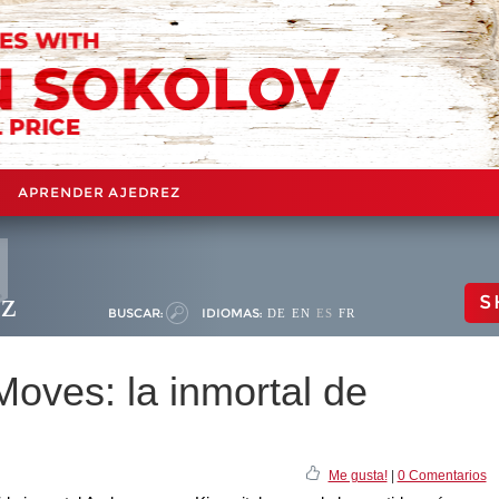
APRENDER AJEDREZ
ez
S
BUSCAR:
IDIOMAS:
DE
EN
ES
FR
Moves: la inmortal de
Me gusta!
|
0 Comentarios