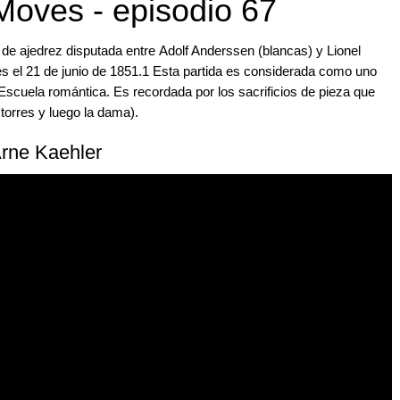
Moves - episodio 67
l de ajedrez disputada entre Adolf Anderssen (blancas) y Lionel
es el 21 de junio de 1851.1​ Esta partida es considerada como uno
scuela romántica. Es recordada por los sacrificios de pieza que
torres y luego la dama).
rne Kaehler