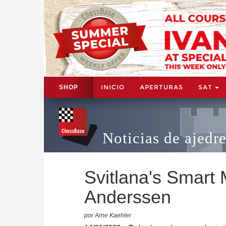
INICIO
APERTURAS
SAT
SHOP
Noticias de ajedr
Svitlana's Smart 
Anderssen
por Arne Kaehler