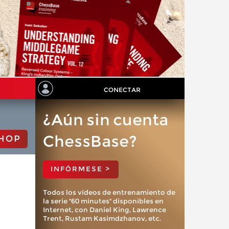
CONECTAR
¿Aún sin cuenta
ChessBase?
HOP
INFÓRMESE >
Todos los vídeos de entrenamiento de
la serie "60 minutes" disponibles en
Internet, con Daniel King, Lawrence
Trent, Rustam Kasimdzhanov, etc.