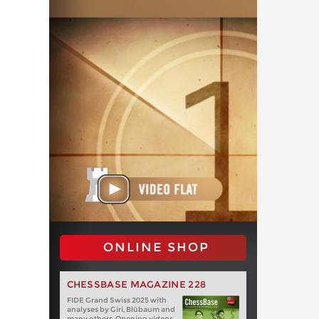
ONLINE SHOP
CHESSBASE MAGAZINE 228
FIDE Grand Swiss 2025 with
analyses by Giri, Blübaum and
many others. Opening videos