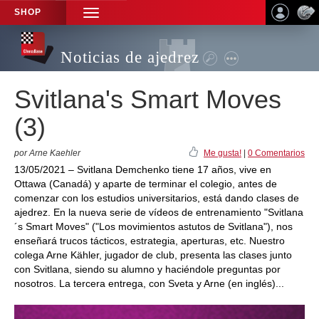
SHOP
TOGGLE
NAVIGATION
Noticias de ajedrez
Svitlana's Smart Moves
(3)
por Arne Kaehler
Me gusta!
|
0 Comentarios
13/05/2021 – Svitlana Demchenko tiene 17 años, vive en
Ottawa (Canadá) y aparte de terminar el colegio, antes de
comenzar con los estudios universitarios, está dando clases de
ajedrez. En la nueva serie de vídeos de entrenamiento "Svitlana
´s Smart Moves" ("Los movimientos astutos de Svitlana"), nos
enseñará trucos tácticos, estrategia, aperturas, etc. Nuestro
colega Arne Kähler, jugador de club, presenta las clases junto
con Svitlana, siendo su alumno y haciéndole preguntas por
nosotros. La tercera entrega, con Sveta y Arne (en inglés)...