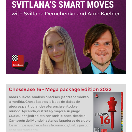
ChessBase 16 - Mega package Edition 2022
Ideas nuevas, análisis precisos, y entrenamiento
a medida. ChessBase es la base de datos de
ajedrez particular de referencia en todo el
mundo. Aprenda, disfrute y mejore su juego.
Cualquier ajedrecista con ambiciones, desde el
Campeón del Mundo hasta los jugadores de club o
los amigos ajedrecistas aficionados, trabajan con
esta herramienta.