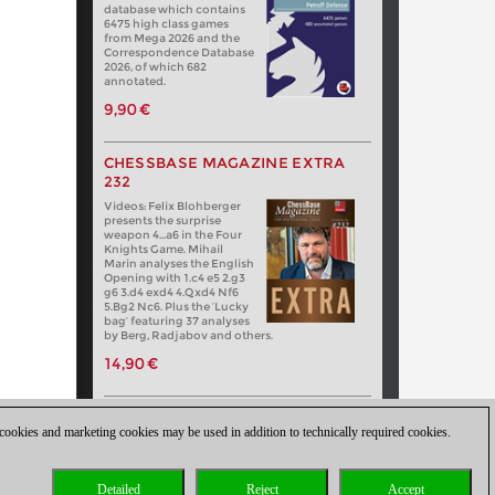
database which contains
6475 high class games
from Mega 2026 and the
Correspondence Database
2026, of which 682
annotated.
9,90 €
CHESSBASE MAGAZINE EXTRA
232
Videos: Felix Blohberger
presents the surprise
weapon 4…a6 in the Four
Knights Game. Mihail
Marin analyses the English
Opening with 1.c4 e5 2.g3
g6 3.d4 exd4 4.Qxd4 Nf6
5.Bg2 Nc6. Plus the ‘Lucky
bag’ featuring 37 analyses
by Berg, Radjabov and others.
14,90 €
 cookies and marketing cookies may be used in addition to technically required cookies.
Detailed
Reject
Accept