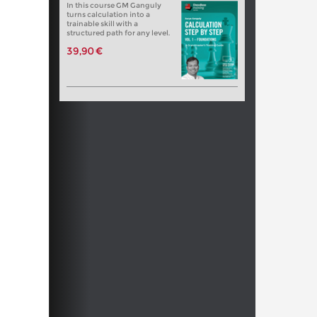
In this course GM Ganguly
turns calculation into a
trainable skill with a
structured path for any level.
39,90 €