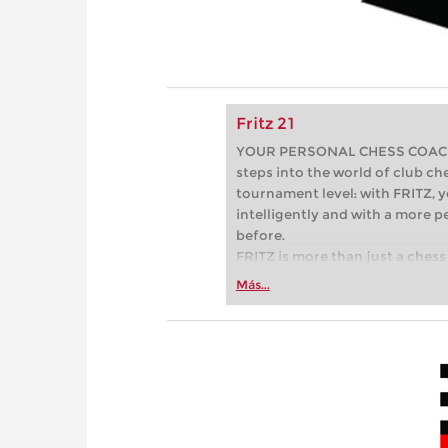
Fritz 21
YOUR PERSONAL CHESS COACH - 
steps into the world of club che
tournament level: with FRITZ, y
intelligently and with a more 
before.
FRITZ is more than just a chess 
Whether you’re taking your firs
Más...
or already playing at a tournam
more efficiently, intelligently
approach than ever before.