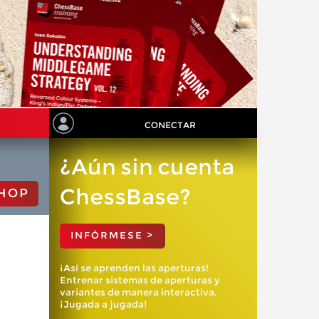
CONECTAR
¿Aún sin cuenta
ChessBase?
HOP
INFÓRMESE >
¡Así se aprenden las aperturas!
Entrenar sistemas de aperturas y
variantes de manera interactiva.
¡Jugada a jugada!