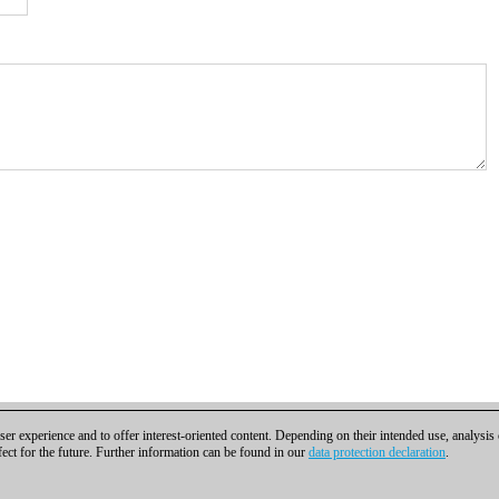
er experience and to offer interest-oriented content. Depending on their intended use, analysis
fect for the future. Further information can be found in our
data protection declaration
.