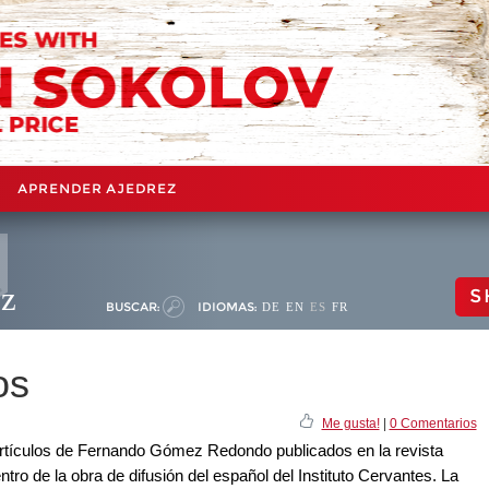
APRENDER AJEDREZ
ez
S
BUSCAR:
IDIOMAS:
DE
EN
ES
FR
os
Me gusta!
|
0 Comentarios
artículos de Fernando Gómez Redondo publicados en la revista
tro de la obra de difusión del español del Instituto Cervantes. La