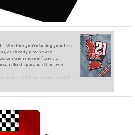
Whether you’re taking your first
ss, or already playing at a
ou can train more efficiently,
personalised approach than ever
engine – it’s a training revolution!
t steps into the world of club chess,
ent level: with FRITZ, you can train
 and with a more personalised