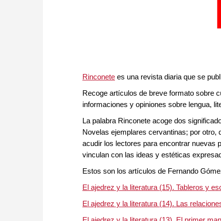
Rinconete
es una revista diaria que se pub
Recoge artículos de breve formato sobre cu
informaciones y opiniones sobre lengua, lite
La palabra Rinconete acoge dos significado
Novelas ejemplares cervantinas; por otro, 
acudir los lectores para encontrar nuevas
vinculan con las ideas y estéticas expresa
Estos son los artículos de Fernando Gómez 
El ajedrez y la literatura (15). Tableros y e
El ajedrez y la literatura (14). Las relacion
El ajedrez y la literatura (13). El primer 