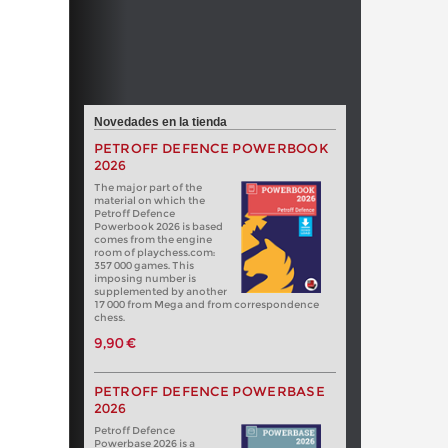
Novedades en la tienda
PETROFF DEFENCE POWERBOOK
2026
The major part of the
material on which the
Petroff Defence
Powerbook 2026 is based
comes from the engine
room of playchess.com:
357 000 games. This
imposing number is
supplemented by another
17 000 from Mega and from correspondence
chess.
9,90 €
PETROFF DEFENCE POWERBASE
2026
Petroff Defence
Powerbase 2026 is a