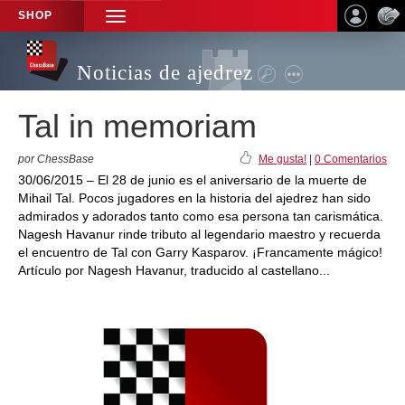
SHOP
TOGGLE
NAVIGATION
Noticias de ajedrez
Tal in memoriam
por ChessBase
Me gusta!
|
0 Comentarios
30/06/2015 – El 28 de junio es el aniversario de la muerte de
Mihail Tal. Pocos jugadores en la historia del ajedrez han sido
admirados y adorados tanto como esa persona tan carismática.
Nagesh Havanur rinde tributo al legendario maestro y recuerda
el encuentro de Tal con Garry Kasparov. ¡Francamente mágico!
Artículo por Nagesh Havanur, traducido al castellano...