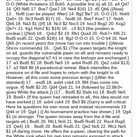
O-O {White threatens 15.Bxb5. A possible line is} a6 15. a4 Qd7
16. Qf3 Nd5 17. Bxe7 Qxe7 18. Ne4 $16) 13. d5 Qb6 ({Now}
13... Nxf6 {can be played. After} 14. Bg2 Be7 15. O-O (15. Nxb5
Qa5+ 16. Nc3 Nxd5 $17) 15... Nxd5 16. Bxe7 Kxe7 17. Nxb5
Qb6 18. Na3 $1 ({If} 18. Nc3 $2 Nxc3 19. bxc3 Bxg2 20. Kxg2
Qb7+ 21. Kg1 Rxh2 $1 $19) 18... c3 $13 {the position is
unclear.} ({Not} 18... Qxb2 $2 19. Rb1 Qxa3 20. Rxb7+ Kf6 21.
Bxd5 exd5 22. Qxd5 $18)) 14. Bg2 O-O-O 15. O-O b4 16. Na4
Qb5 {In recent years this move has run into trouble.} ({Alexie
Shirov commends} 16... Qa6 $1 {The queen targets the knight
on a4, guards the vulnerable pawn on e6 and remains ready to
occupy the diagonal b7-h1 in case the bishops are exchanged.}
17. a3 Bxd5 $1 18. Bxd5 Ne5 19. axb4 Rxd5 20. Qe2 cxb4 $13)
17. a3 Nb8 $6 {A paradoxical retreat. Black intensifies the
pressure on d-file and hopes to return with the knight to c6.
However, all this costs some precious tempi.} ({After the
standard} 17... exd5 18. axb4 cxb4 19. Bf4 {has come into
vogue. If} Nxf6 $2 20. Qd4 Qa6 21. h4 {followed by 22.Bh3+
gives White the attack.}) (17... Bxd5 $2 {fails to} 18. Bxd5 Ne5
19. Bxe6+ {If the queen had retreated to a6, this idea would not
have worked.}) 18. axb4 cxb4 19. Be3 $6 {Garry is self-critical.
Here he questions his own move and instead recommends 19.
Qd4 or 19. Qg4.} ({ As tournament practice has shown,} 19. Qg4
$1 {is stronger. The queen moves away from the d-file and
targets e6.} Bxd5 20. Rfc1 Nc6 21. Bxd5 Rxd5 22. Rxc4 Rxg5
23. Qe4) 19... Bxd5 20. Bxd5 Rxd5 21. Qe2 Nc6 22. Rfc1 Ne5
$1 {A daring move. He offers the a-pawn, clearing the path for
the White rook when his own king remains exposed to attack.