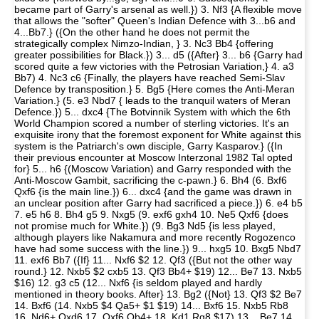
became part of Garry's arsenal as well.}) 3. Nf3 {A flexible move
that allows the "softer" Queen's Indian Defence with 3...b6 and
4...Bb7.} ({On the other hand he does not permit the
strategically complex Nimzo-Indian, } 3. Nc3 Bb4 {offering
greater possibilities for Black.}) 3... d5 ({After} 3... b6 {Garry had
scored quite a few victories with the Petrosian Variation,} 4. a3
Bb7) 4. Nc3 c6 {Finally, the players have reached Semi-Slav
Defence by transposition.} 5. Bg5 {Here comes the Anti-Meran
Variation.} (5. e3 Nbd7 { leads to the tranquil waters of Meran
Defence.}) 5... dxc4 {The Botvinnik System with which the 6th
World Champion scored a number of sterling victories. It's an
exquisite irony that the foremost exponent for White against this
system is the Patriarch's own disciple, Garry Kasparov.} ({In
their previous encounter at Moscow Interzonal 1982 Tal opted
for} 5... h6 {(Moscow Variation) and Garry responded with the
Anti-Moscow Gambit, sacrificing the c-pawn.} 6. Bh4 (6. Bxf6
Qxf6 {is the main line.}) 6... dxc4 {and the game was drawn in
an unclear position after Garry had sacrificed a piece.}) 6. e4 b5
7. e5 h6 8. Bh4 g5 9. Nxg5 (9. exf6 gxh4 10. Ne5 Qxf6 {does
not promise much for White.}) (9. Bg3 Nd5 {is less played,
although players like Nakamura and more recently Rogozenco
have had some success with the line.}) 9... hxg5 10. Bxg5 Nbd7
11. exf6 Bb7 ({If} 11... Nxf6 $2 12. Qf3 ({But not the other way
round.} 12. Nxb5 $2 cxb5 13. Qf3 Bb4+ $19) 12... Be7 13. Nxb5
$16) 12. g3 c5 (12... Nxf6 {is seldom played and hardly
mentioned in theory books. After} 13. Bg2 ({Not} 13. Qf3 $2 Be7
14. Bxf6 (14. Nxb5 $4 Qa5+ $1 $19) 14... Bxf6 15. Nxb5 Rb8
16. Nd6+ Qxd6 17. Qxf6 Qb4+ 18. Kd1 Rg8 $17) 13... Be7 14.