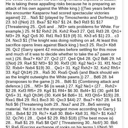
He is taking these appalling risks because he is preparing an
attack of his own against the White king.} ({Two years before
this encounter Kasparov had scored spectacular victories
against} 22... Na5 $2 {played by Timoschenko and Dorfman.})
23. b3 ({Not} 23. Bxa7 $2 Kb7 $1 24. Be3 Rd3 $1 $17
{Threatening 25...Qc6 and ...Nf3+ sets problems for White. For
example,} 25. f4 $2 Rxh2 26. Kxh2 Rxe3 27. Qd1 Rd3 28. Qh1+
Nf3+ 29. Kg2 Qc6 30. Rd1 Re3 $19 {If} 31. Kh3 e5 $1) 23... c3
24. Nxc3 $1 {The knight was doing nothing on a4. At least this
sacrifice opens lines against Black king.} bxc3 25. Rxc3+ Kb8
26. Qc2 {Garry spent 42 minutes before settling for this move
and much of it was to decide whether to take the a7 pawn or
not.} (26. Bxa7+ Kb7 27. Qc2 (27. Qe4 Qb4 28. Qc2 Bd6 29. h4
({Not} 29. Ra4 $2 Nf3+ $3 30. Rxf3 (30. Kg2 Ne1+ 31. Kf1 Nxc2
32. Rxb4+ Nxb4 $19) 30... Qe1+ 31. Kg2 Rxh2+ 32. Kxh2 Rh5+
33. Kg2 Qh1#) 29... Ra5 30. Rxa5 Qxa5 {and Black should win
as the knight outweighs the White pawns.}) 27... Bd6 28. b4
{transposes to the game.}) 26... Bd6 $1 {Combining attack and
defence.} (26... Nf3+ $6 {is weak.} 27. Kg2 Ne1+ (27... Rxh2+
$2 28. Kxf3 Rf5+ 29. Kg4 $1 Rf4+ $6 30. Bxf4+ $1 (30. gxf4 $4
Qh5+ 31. Kg3 Qh3#) (30. Kxf4 $4 Bd6+ 31. Kf3 Qh5+ $19)) 28.
Rxe1 Bb4 29. Rc1 Bxc3 30. Qxc3 $44) 27. Bxa7+ Kb7 28. b4 $1
Nc6 $6 {Threatening both 29...Nxa7 and 29...Be5 winning
material. Yet it is not the strongest move according to Garry.}
(28... Bxb4 $2 29. Rc7+ Ka8 30. Bb6+ Kb8 31. Rb7+ $1 Kxb7
32. Qc7#) ( 28... Qxb4 $2 29. Rb3 $18) ({The best move is}
28... Ra8 $1 29. Ra5 $8 Qd7 { Threatening 30...Nc6!} 30. Bb6
$1 Ra6 {Forcing exchange of rooks on his terms.} ({Not} 30...