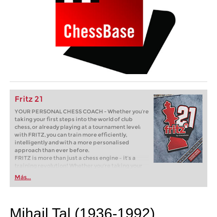
Fritz 21
YOUR PERSONAL CHESS COACH - Whether you’re
taking your first steps into the world of club
chess, or already playing at a tournament level:
with FRITZ, you can train more efficiently,
intelligently and with a more personalised
approach than ever before.
FRITZ is more than just a chess engine – it’s a
training revolution! Whether you’re taking your
first steps into the world of club chess, or already
Más...
playing at a tournament level: with FRITZ, you can
train more efficiently, intelligently and with a
more personalised approach than ever before.
Mihail Tal (1936-1992)