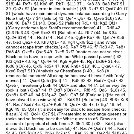
$18) 44. Rc7+ $1 Kb8 45. Rb7+ $11) 37... Ka8 38. Be3 Rd7 $1
39. Qa2+ $2 {An error in time trouble.} (39. Rxd7 $1 Qxd7 40. f7
$1 {would have maintained dynamic balance according to Garry.
Note that} Qxf7 $4 {fails to} 41. Qe4+ Qb7 42. Qxe5 $18) 39...
Kb8 40. Ba7+ $1 (40. Qxe6 $2 {fails to} Rd1+ 41. Kg2 Qf1+
({Garry endorses Igor Stohl's recommendation} 41... Rd6 42.
Qb3 Rd3 43. Qe6 Rxe3 $1 {But after} 44. Rh7 (44. fxe3 $4
Qe2+ $19) 44... Re8 (44... Rxh7 45. Qg8+ Kb7 46. Qxh7+ Kb6
47. fxe3 Qe2+ 48. Kh3 Qf1+ 49. Kg4 Qxf6 $11 { and White
cannot escape from checks.}) 45. Re7 Rf8 46. f7 Rd3 47. Re8+
Rd8 48. Qxe5+ Qxe5 49. Rxe5 Rxf7 {matters are not so clear.
Black rooks have to cope with four White passed pawns!}) 42.
Kf3 Qh1+ 43. Kg4 Qe4+ 44. Kg5 Rg8+ 45. Rg7 Bxf6+ $1 46.
Kxf6 ({Or} 46. Qxf6 Rd5+ 47. Kh6 Rh8+ $19) 46... Qxe6+ 47.
Kxe6 Rxg7 $19 {Analysis by ChessBase.}) 40... Kc8 {A
resourceful monarch! All along he has saved himself with "only"
moves.} 41. Qxe6 Qd5 ({Not} 41... Kd8 $2 42. Rxd7+ Qxd7 43.
Qxe5 {Threatening both 44.Qb8+ and also 44.f7. Either way the
rook is lost.} Qxa7 44. f7 Qxf7 ({Or} 44... Rf8 45. Qd6+ $18) 45.
Qxh8+ Kd7 46. h4 $18) 42. Qa6+ Qb7 $6 {Fatigue!} ({He could
have played for a win with} 42... Kd8 $1 {But after} 43. Bb6+ Ke8
44. Rxd7 Kxd7 45. Qa7+ Ke6 46. Qe7+ Kf5 47. f7 Bg7 48. h4
Kg6 49. b5 Qxf7 {it is not easy for Black to escape from checks,
if at all.}) 43. Qc4+ Qc7 $1 {Threatening to exchange queens or
rooks and so forcing back the White queen to a6. Draw on
account of perpetual check.Times:2. 35-1.30.} (43... Kd8 {also
draws.But Black has to be careful.} 44. Rxd7+ Qxd7 ( 44... Kxd7
$4 45. Bc5 $18) 45. Bb6+ Bc7 (45... Ke8 $2 46. Qe2 $1 $18) 46.