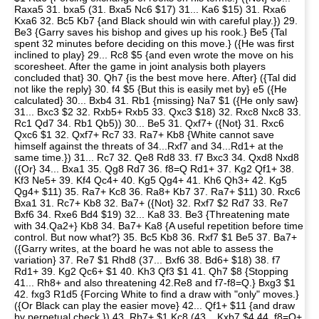
Raxa5 31. bxa5 (31. Bxa5 Nc6 $17) 31... Ka6 $15) 31. Rxa6
Kxa6 32. Bc5 Kb7 {and Black should win with careful play.}) 29.
Be3 {Garry saves his bishop and gives up his rook.} Be5 {Tal
spent 32 minutes before deciding on this move.} ({He was first
inclined to play} 29... Rc8 $5 {and even wrote the move on his
scoresheet. After the game in joint analysis both players
concluded that} 30. Qh7 {is the best move here. After} ({Tal did
not like the reply} 30. f4 $5 {But this is easily met by} e5 ({He
calculated} 30... Bxb4 31. Rb1 {missing} Na7 $1 ({He only saw}
31... Bxc3 $2 32. Rxb5+ Rxb5 33. Qxc3 $18) 32. Rxc8 Nxc8 33.
Rc1 Qd7 34. Rb1 Qb5)) 30... Be5 31. Qxf7+ ({Not} 31. Rxc6
Qxc6 $1 32. Qxf7+ Rc7 33. Ra7+ Kb8 {White cannot save
himself against the threats of 34...Rxf7 and 34...Rd1+ at the
same time.}) 31... Rc7 32. Qe8 Rd8 33. f7 Bxc3 34. Qxd8 Nxd8
({Or} 34... Bxa1 35. Qg8 Rd7 36. f8=Q Rd1+ 37. Kg2 Qf1+ 38.
Kf3 Ne5+ 39. Kf4 Qc4+ 40. Kg5 Qg4+ 41. Kh6 Qh3+ 42. Kg5
Qg4+ $11) 35. Ra7+ Kc8 36. Ra8+ Kb7 37. Ra7+ $11) 30. Rxc6
Bxa1 31. Rc7+ Kb8 32. Ba7+ ({Not} 32. Rxf7 $2 Rd7 33. Re7
Bxf6 34. Rxe6 Bd4 $19) 32... Ka8 33. Be3 {Threatening mate
with 34.Qa2+} Kb8 34. Ba7+ Ka8 {A useful repetition before time
control. But now what?} 35. Bc5 Kb8 36. Rxf7 $1 Be5 37. Ba7+
({Garry writes, at the board he was not able to assess the
variation} 37. Re7 $1 Rhd8 (37... Bxf6 38. Bd6+ $18) 38. f7
Rd1+ 39. Kg2 Qc6+ $1 40. Kh3 Qf3 $1 41. Qh7 $8 {Stopping
41... Rh8+ and also threatening 42.Re8 and f7-f8=Q.} Bxg3 $1
42. fxg3 R1d5 {Forcing White to find a draw with "only" moves.}
({Or Black can play the easier move} 42... Qf1+ $11 {and draw
by perpetual check.}) 43. Rb7+ $1 Kc8 (43... Kxb7 $4 44. f8=Q+