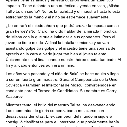
Apenas tiene 11 añitos y en esta ocasión vivirá un auténtico
impacto. Tiene delante a una auténtica leyenda en vida, ¡Misha
Tal! ¿Es un sueño? No, es la realidad y el maestro hasta le está
estrechando la mano y el niño se estremece suavemente.
¿Le entrará el miedo ahora que podrá cruzar la espada con su
gran héroe? ¡No! Claro, ha oído hablar de la mirada hipnótica
de Misha con la que suele intimidar a sus oponentes. Pero el
joven no tiene miedo. Al final la batalla comienza y se van
asestando golpe tras golpe y el maestro tiene una sonrisa de
aprecio en la cara al verle jugar tan bien al joven talento.
Únicamente es al final cuando nuestro héroe queda tumbado. Al
fin y al cabo entonces aún era un niño.
Los años van pasando y el niño de Bakú se hace adulto y llega
a ser un fuerte gran maestro. Gana el Campeonato de la Unión
Soviética y también el Interzonal de Moscú, convirtiéndose en
candidato para el Torneo de Candidatos. Su nombre es Garry
Kasparov.
Mientras tanto, el brillo del maestro Tal se iba desvaneciendo.
Los momentos de gloria comenzaban a mezclarse con
desastrosas derrotas. El ex campeón del mundo ni siquiera
consiguió clasificarse para el Interzonal que previamente había