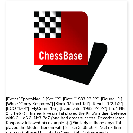
[Event "Spartakiad "] [Site "?"] [Date "1983.??.??"] [Round "?"]
[White "Garry Kasparov"] [Black "Mikhail Tal"] [Result "1/2-1/2"]
[ECO "D44"] [PlyCount "86"] [EventDate "1983.??.??"] 1. d4 Nf6
2. c4 e6 ({In his early years Tal played the King's indian Defence
with} 2... g6 3. Nc3 Bg7 {and had great success. Decades later
Kasparov followed his example.}) ({Similarly in those days Tal
played the Moden Benoni with} 2... c5 3. d5 e6 4. Nc3 exd5 5.
cxd5 d6 {followed by...g6, Bg7 and...0-0. Subsequently it