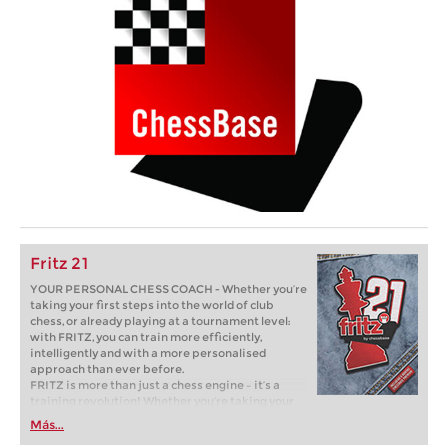
Fritz 21
YOUR PERSONAL CHESS COACH - Whether you’re
taking your first steps into the world of club
chess, or already playing at a tournament level:
with FRITZ, you can train more efficiently,
intelligently and with a more personalised
approach than ever before.
FRITZ is more than just a chess engine – it’s a
training revolution! Whether you’re taking your
first steps into the world of club chess, or already
Más...
playing at a tournament level: with FRITZ, you can