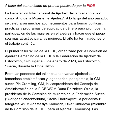
train more efficiently, intelligently and with a
more personalised approach than ever before.
A base del comunicado de prensa publicado por la
FIDE
La Federación Internacional de Ajedrez declaró el año 2022
como "Año de la Mujer en el Ajedrez". A lo largo del año pasado,
se celebraron muchos acontecimientos para formar políticas,
prácticas y programas de equidad de género para promover la
participación de las mujeres en el ajedrez y hacer que el juego
sea más atractivo para las mujeres. El año ha terminado, pero
el trabajo continúa.
El primer taller WOM de la FIDE, organizado por la Comisión de
Ajedrez Femenino de la FIDE y la Federación de Ajedrez de
Estocolmo, tuvo lugar el 5 de enero de 2023, en Estocolmo,
Suecia, durante la Copa Rilton.
Entre las ponentes del taller estaban varias ajedrecistas
femeninas emblemáticas y legendarias, por ejemplo, la GM
sueca Pia Cramling, GM, la vicepresidenta del Consejo de
Amdinistración de la FIDE WGM Dana Reizniece-Ozola, la
presidenta de la Comisión de mujeres de la Federación Sueca
(Sveriges Schackförbund) Ofelia Thörnkqvist, la periodista z
fotógrafa WGM Anastasiya Karlovich, Ulkar Umudova (miembro
de la Comisión de la FIDE para el Ajedrez Femenino). Las