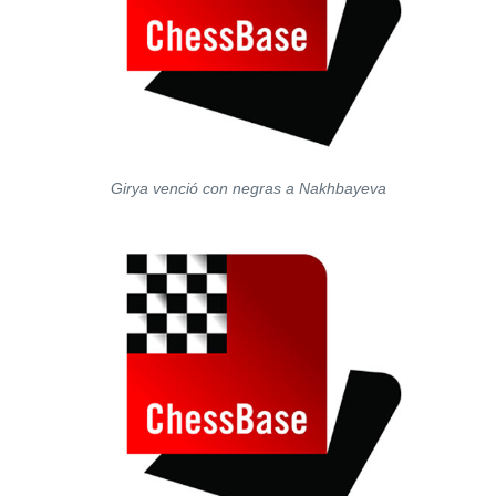
Girya venció con negras a Nakhbayeva