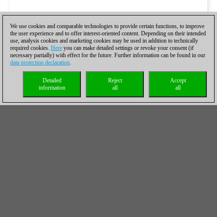
We use cookies and comparable technologies to provide certain functions, to improve
the user experience and to offer interest-oriented content. Depending on their intended
use, analysis cookies and marketing cookies may be used in addition to technically
required cookies.
Here
you can make detailed settings or revoke your consent (if
necessary partially) with effect for the future. Further information can be found in our
data protection declaration
.
Detailed
Reject
Accept
information
all
all