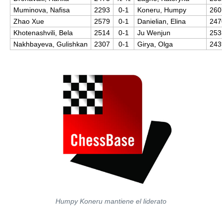
Muminova, Nafisa
2293
0-1
Koneru, Humpy
260
Zhao Xue
2579
0-1
Danielian, Elina
247
Khotenashvili, Bela
2514
0-1
Ju Wenjun
253
Nakhbayeva, Gulishkan
2307
0-1
Girya, Olga
243
Humpy Koneru mantiene el liderato