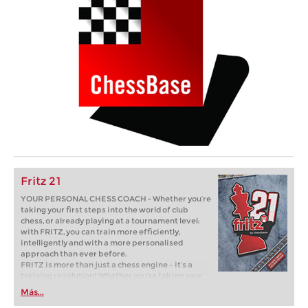
Fritz 21
YOUR PERSONAL CHESS COACH - Whether you’re
taking your first steps into the world of club
chess, or already playing at a tournament level:
with FRITZ, you can train more efficiently,
intelligently and with a more personalised
approach than ever before.
FRITZ is more than just a chess engine – it’s a
training revolution! Whether you’re taking your
first steps into the world of club chess, or already
Más...
playing at a tournament level: with FRITZ, you can