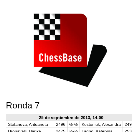
train more efficiently, intelligently and with a
more personalised approach than ever before.
Ronda 7
25 de septiembre de 2013, 14:00
Stefanova, Antoaneta
2496
½-½
Kosteniuk, Alexandra
249
Dronavalli, Harika
2475
½-½
Lagno, Kateryna
253