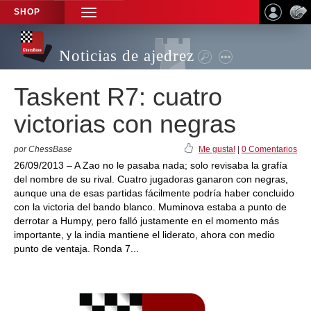
SHOP
TOGGLE
NAVIGATION
Noticias de ajedrez
Taskent R7: cuatro
victorias con negras
por ChessBase
Me gusta!
|
0 Comentarios
26/09/2013 – A Zao no le pasaba nada; solo revisaba la grafía
del nombre de su rival. Cuatro jugadoras ganaron con negras,
aunque una de esas partidas fácilmente podría haber concluido
con la victoria del bando blanco. Muminova estaba a punto de
derrotar a Humpy, pero falló justamente en el momento más
importante, y la india mantiene el liderato, ahora con medio
punto de ventaja. Ronda 7...