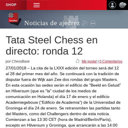
SHOP
TOGGLE
NAVIGATION
Noticias de ajedrez
Tata Steel Chess en
directo: ronda 12
por ChessBase
Me gusta!
|
0 Comentarios
27/01/2018 – La cita de la LXXX edición del torneo será del 12
al 28 del primer mes del año. Se continuará con la tradición de
disputar fuera de Wijk aan Zee dos rondas del grupo Masters.
En esta ocasión las sedes serán el edificio de "Beeld en Geluid"
en Hilversum (que es "la" ciudad de los medios de
comunicación en Holanda) el día 17 de enero y el edificio
Academiegebouw ("Edificio de Academia") de la Universidad de
Groninga el día 24 de enero. Se retransmiten las partidas tanto
del Masters, como del Challengers dentro de esta noticia.
Comienzan a las 13:30 CET (hora de Madrid/Berlín/París),
excepto en Hilversum y Groninga, que arrancarán a las 14:00