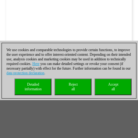
We use cookies and comparable technologies to provide certain functions, to improve
the user experience and to offer interest-oriented content. Depending on their intended
use, analysis cookies and marketing cookies may be used in addition to technically
required cookies.
Here
you can make detailed settings or revoke your consent (if
necessary partially) with effect for the future. Further information can be found in our
data protection declaration
.
Detailed
Reject
Accept
information
all
all