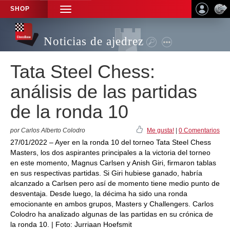
SHOP
TOGGLE
NAVIGATION
Noticias de ajedrez
Tata Steel Chess:
análisis de las partidas
de la ronda 10
por Carlos Alberto Colodro
Me gusta!
|
0 Comentarios
27/01/2022 – Ayer en la ronda 10 del torneo Tata Steel Chess
Masters, los dos aspirantes principales a la victoria del torneo
en este momento, Magnus Carlsen y Anish Giri, firmaron tablas
en sus respectivas partidas. Si Giri hubiese ganado, habría
alcanzado a Carlsen pero así de momento tiene medio punto de
desventaja. Desde luego, la décima ha sido una ronda
emocionante en ambos grupos, Masters y Challengers. Carlos
Colodro ha analizado algunas de las partidas en su crónica de
la ronda 10. | Foto: Jurriaan Hoefsmit