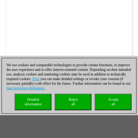
We use cookies and comparable technologies to provide certain functions, to improve
the user experience and to offer interest-oriented content. Depending on their intended
use, analysis cookies and marketing cookies may be used in addition to technically
required cookies.
Here
you can make detailed settings or revoke your consent (if
necessary partially) with effect for the future. Further information can be found in our
data protection declaration
.
Detailed
Reject
Accept
information
all
all