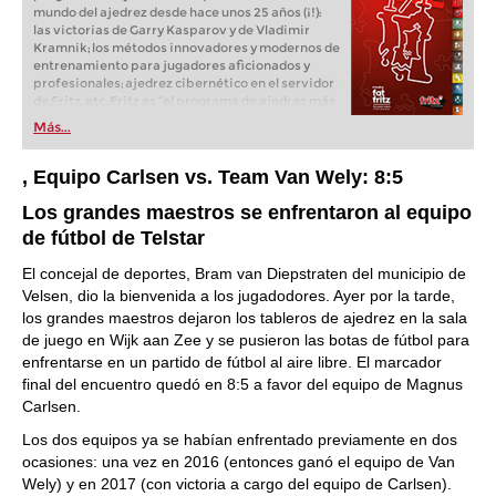
mundo del ajedrez desde hace unos 25 años (¡!):
las victorias de Garry Kasparov y de Vladimir
Kramnik; los métodos innovadores y modernos de
entrenamiento para jugadores aficionados y
profesionales; ajedrez cibernético en el servidor
de Fritz, etc. Fritz es “el programa de ajedrez más
popular de Alemania” (Der Spiegel) y ofrece todo
Más...
lo que necesita el ajedrecista. La novedad más
espectacular: Fritz 17 incluye el módulo basado
en una red neuronal de inteligencia artificial, "Fat
, Equipo Carlsen vs.
Team Van Wely: 8:5
Fritz".
Los grandes maestros se enfrentaron al equipo
de fútbol de Telstar
El concejal de deportes, Bram van Diepstraten del municipio de
Velsen, dio la bienvenida a los jugadodores. Ayer por la tarde,
los grandes maestros dejaron los tableros de ajedrez en la sala
de juego en Wijk aan Zee y se pusieron las botas de fútbol para
enfrentarse en un partido de fútbol al aire libre. El marcador
final del encuentro quedó en 8:5 a favor del equipo de Magnus
Carlsen.
Los dos equipos ya se habían enfrentado previamente en dos
ocasiones: una vez en 2016 (entonces ganó el equipo de Van
Wely) y en 2017 (con victoria a cargo del equipo de Carlsen).