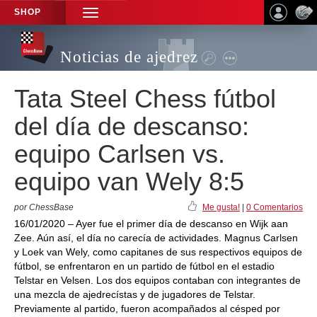
SHOP
TOGGLE
NAVIGATION
Noticias de ajedrez
Tata Steel Chess fútbol
del día de descanso:
equipo Carlsen vs.
equipo van Wely 8:5
por ChessBase
Me gusta!
|
0 Comentarios
16/01/2020 – Ayer fue el primer día de descanso en Wijk aan
Zee. Aún así, el día no carecía de actividades. Magnus Carlsen
y Loek van Wely, como capitanes de sus respectivos equipos de
fútbol, se enfrentaron en un partido de fútbol en el estadio
Telstar en Velsen. Los dos equipos contaban con integrantes de
una mezcla de ajedrecístas y de jugadores de Telstar.
Previamente al partido, fueron acompañados al césped por