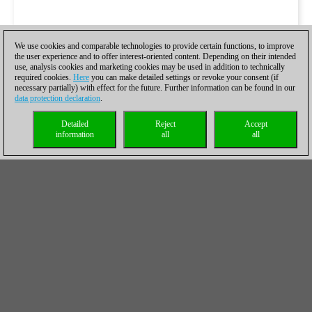
We use cookies and comparable technologies to provide certain functions, to improve
the user experience and to offer interest-oriented content. Depending on their intended
use, analysis cookies and marketing cookies may be used in addition to technically
required cookies.
Here
you can make detailed settings or revoke your consent (if
necessary partially) with effect for the future. Further information can be found in our
data protection declaration
.
Detailed
Reject
Accept
information
all
all