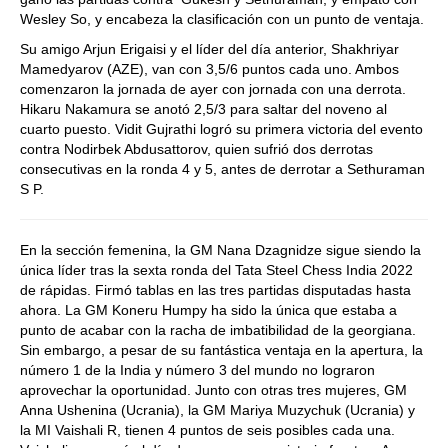
Wesley So, y encabeza la clasificación con un punto de ventaja.
Su amigo Arjun Erigaisi y el líder del día anterior, Shakhriyar
Mamedyarov (AZE), van con 3,5/6 puntos cada uno. Ambos
comenzaron la jornada de ayer con jornada con una derrota.
Hikaru Nakamura se anotó 2,5/3 para saltar del noveno al
cuarto puesto. Vidit Gujrathi logró su primera victoria del evento
contra Nodirbek Abdusattorov, quien sufrió dos derrotas
consecutivas en la ronda 4 y 5, antes de derrotar a Sethuraman
S P.
En la sección femenina, la GM Nana Dzagnidze sigue siendo la
única líder tras la sexta ronda del Tata Steel Chess India 2022
de rápidas. Firmó tablas en las tres partidas disputadas hasta
ahora. La GM Koneru Humpy ha sido la única que estaba a
punto de acabar con la racha de imbatibilidad de la georgiana.
Sin embargo, a pesar de su fantástica ventaja en la apertura, la
número 1 de la India y número 3 del mundo no lograron
aprovechar la oportunidad. Junto con otras tres mujeres, GM
Anna Ushenina (Ucrania), la GM Mariya Muzychuk (Ucrania) y
la MI Vaishali R, tienen 4 puntos de seis posibles cada una.