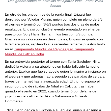
Dos generaciones de estrellas del ajedrez indio | Foto: Vivek
Sohani
En otro de los encuentros de la ronda final, Erigaisi fue
derrotado por Volodar Murzin, quien completó un pleno de 3/3
el viernes y terminó con 3½/9 puntos tras dos días de malos
resultados. Erigaisi concluyó el evento empatado en el tercer
puesto con So y Hans Niemann, los tres con 5/9 puntos.
Gracias a su valoración en desempates, Erigaisi se quedó con
la tercera plaza, repitiendo sus recientes terceros puestos tanto
en el
Campeonato Mundial de Rápidas y el Campeonato
Mundial de Blitz en Doha
.
En su entrevista posterior al torneo con Tania Sachdev, Nihal
dedicó la victoria a su abuelo, quien había fallecido la noche
anterior. Explicó que fue su abuelo quien lo inspiró a iniciarse en
el ajedrez y que además había seguido sus partidas de cerca a
través de Internet hasta avanzada edad. El triunfo supuso el
segundo título de rápidas de Nihal en Calcuta, tras haber
ganado el evento en 2022, cuando terminó por delante de
jugadores del calibre de Hikaru Nakamura y Gukesh
Dommaraju.
Nihal Sarin dedica su victoria a su abuelo, quien le enseñó a