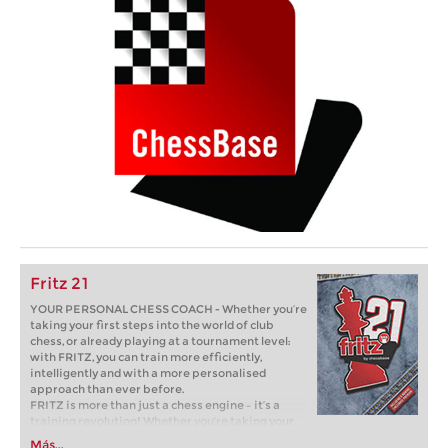
Fritz 21
YOUR PERSONAL CHESS COACH - Whether you’re
taking your first steps into the world of club
chess, or already playing at a tournament level:
with FRITZ, you can train more efficiently,
intelligently and with a more personalised
approach than ever before.
FRITZ is more than just a chess engine – it’s a
training revolution! Whether you’re taking your
first steps into the world of club chess, or already
Más...