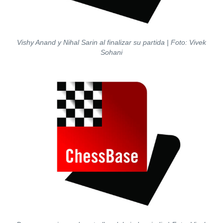
Vishy Anand y Nihal Sarin al finalizar su partida | Foto: Vivek
Sohani