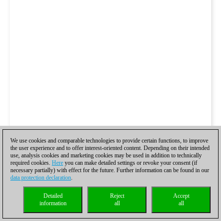
We use cookies and comparable technologies to provide certain functions, to improve
the user experience and to offer interest-oriented content. Depending on their intended
use, analysis cookies and marketing cookies may be used in addition to technically
required cookies.
Here
you can make detailed settings or revoke your consent (if
necessary partially) with effect for the future. Further information can be found in our
data protection declaration
.
Detailed
Reject
Accept
information
all
all