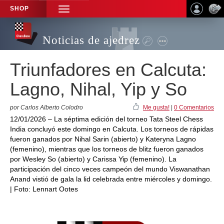
SHOP
TOGGLE
NAVIGATION
Noticias de ajedrez
Triunfadores en Calcuta:
Lagno, Nihal, Yip y So
por Carlos Alberto Colodro
Me gusta!
|
0 Comentarios
12/01/2026 – La séptima edición del torneo Tata Steel Chess
India concluyó este domingo en Calcuta. Los torneos de rápidas
fueron ganados por Nihal Sarin (abierto) y Kateryna Lagno
(femenino), mientras que los torneos de blitz fueron ganados
por Wesley So (abierto) y Carissa Yip (femenino). La
participación del cinco veces campeón del mundo Viswanathan
Anand vistió de gala la lid celebrada entre miércoles y domingo.
| Foto: Lennart Ootes