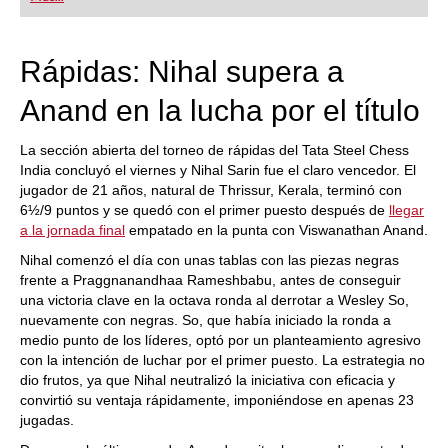
playing at a tournament level: with FRITZ, you can
train more efficiently, intelligently and with a
more personalised approach than ever before.
Rápidas: Nihal supera a
Anand en la lucha por el título
La sección abierta del torneo de rápidas del Tata Steel Chess
India concluyó el viernes y Nihal Sarin fue el claro vencedor. El
jugador de 21 años, natural de Thrissur, Kerala, terminó con
6½/9 puntos y se quedó con el primer puesto después de
llegar
a la jornada final
empatado en la punta con Viswanathan Anand.
Nihal comenzó el día con unas tablas con las piezas negras
frente a Praggnanandhaa Rameshbabu, antes de conseguir
una victoria clave en la octava ronda al derrotar a Wesley So,
nuevamente con negras. So, que había iniciado la ronda a
medio punto de los líderes, optó por un planteamiento agresivo
con la intención de luchar por el primer puesto. La estrategia no
dio frutos, ya que Nihal neutralizó la iniciativa con eficacia y
convirtió su ventaja rápidamente, imponiéndose en apenas 23
jugadas.