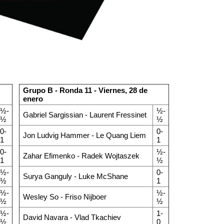
Grupo B - Ronda 11 - Viernes, 28 de
enero
½-
½-
Gabriel Sargissian - Laurent Fressinet
½
½
0-
0-
Jon Ludvig Hammer - Le Quang Liem
1
1
0-
½-
Zahar Efimenko - Radek Wojtaszek
1
½
½-
0-
Surya Ganguly - Luke McShane
½
1
½-
½-
Wesley So - Friso Nijboer
½
½
½-
1-
David Navara - Vlad Tkachiev
½
0