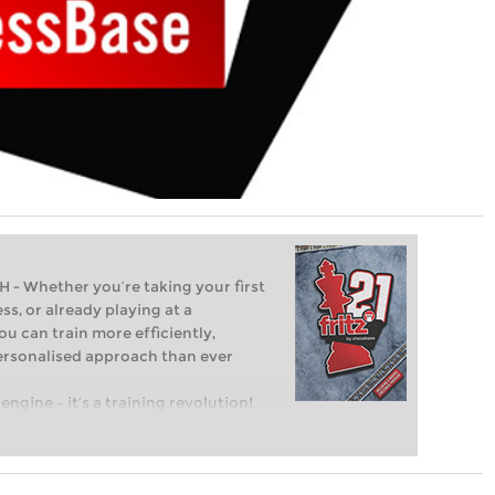
Whether you’re taking your first
ss, or already playing at a
ou can train more efficiently,
personalised approach than ever
engine – it’s a training revolution!
t steps into the world of club chess,
ent level: with FRITZ, you can train
 and with a more personalised