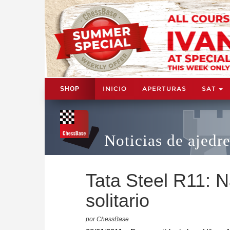
INICIO
APERTURAS
SAT
SHOP
Noticias de ajedr
Tata Steel R11: 
solitario
por ChessBase