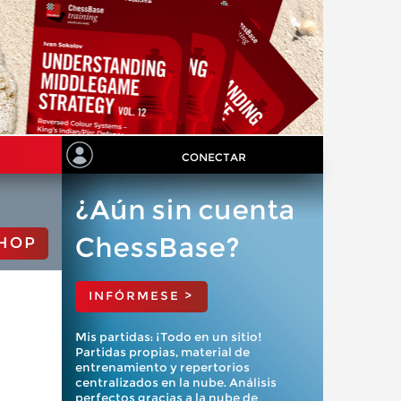
CONECTAR
¿Aún sin cuenta
ChessBase?
HOP
INFÓRMESE >
Mis partidas: ¡Todo en un sitio!
Partidas propias, material de
entrenamiento y repertorios
centralizados en la nube. Análisis
perfectos gracias a la nube de