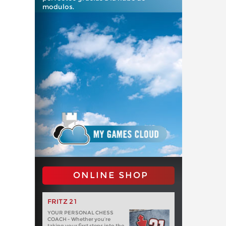
modulos.
ONLINE SHOP
FRITZ 21
YOUR PERSONAL CHESS
COACH - Whether you’re
taking your first steps into the