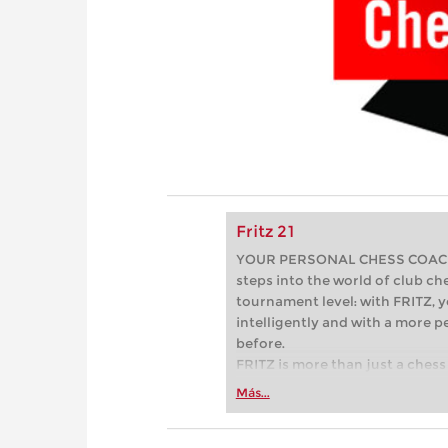
Fritz 21
YOUR PERSONAL CHESS COACH - 
steps into the world of club che
tournament level: with FRITZ, y
intelligently and with a more 
before.
FRITZ is more than just a chess 
Whether you’re taking your firs
Más...
or already playing at a tournam
more efficiently, intelligently