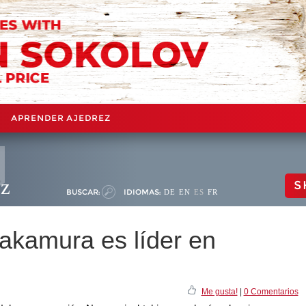
APRENDER AJEDREZ
ez
S
BUSCAR:
IDIOMAS:
DE
EN
ES
FR
Nakamura es líder en
Me gusta!
|
0 Comentarios