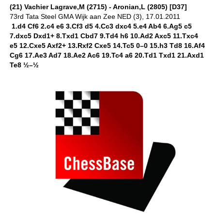
(21) Vachier Lagrave,M (2715) - Aronian,L (2805) [D37]
73rd Tata Steel GMA Wijk aan Zee NED (3), 17.01.2011
1.d4 Cf6 2.c4 e6 3.Cf3 d5 4.Cc3 dxc4 5.e4 Ab4 6.Ag5 c5
7.dxc5 Dxd1+ 8.Txd1 Cbd7 9.Td4 h6 10.Ad2 Axc5 11.Txc4
e5 12.Cxe5 Axf2+ 13.Rxf2 Cxe5 14.Tc5 0–0 15.h3 Td8 16.Af4
Cg6 17.Ae3 Ad7 18.Ae2 Ac6 19.Tc4 a6 20.Td1 Txd1 21.Axd1
Te8 ½–½