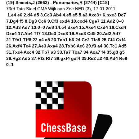
(19) Smeets,J (2662) - Ponomariov,R (2744) [C18]
73rd Tata Steel GMA Wijk aan Zee NED (3), 17.01.2011
1.e4 e6 2.d4 d5 3.Cc3 Ab4 4.e5 c5 5.a3 Axc3+ 6.bxc3 Dc7
7.Dg4 f5 8.Dg3 Cc6 9.Cf3 cxd4 10.cxd4 Cge7 11.Ad2 0–0
12.Ad3 Ad7 13.0–0 Ae8 14.c4 dxc4 15.Axc4 Cxd4 16.Cxd4
Dxc4 17.Ab4 Tf7 18.Dc3 Dxc3 19.Axc3 Cd5 20.Ad2 Ad7
21.Tfc1 Tff8 22.a4 a5 23.Tcb1 b6 24.Ce2 Tfc8 25.Cf4 Cxf4
26.Axf4 Tc4 27.Ae3 Axa4 28.Txb6 Ac6 29.f3 a4 30.Tc1 Ad5
31.Txc4 Axc4 32.Tb7 a3 33.Ta7 Txa7 34.Axa7 f4 35.g3 g5
36.Rg2 Ad5 37.Rf2 Rf7 38.gxf4 gxf4 39.Re2 a2 40.Ad4 Re8
0–1