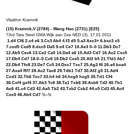
Vladimir Kramnik
(15) Kramnik,V (2784) - Wang Hao (2731) [E25]
73rd Tata Steel GMA Wijk aan Zee NED (3), 17.01.2011
1.d4 Cf6 2.c4 e6 3.Cc3 Ab4 4.f3 d5 5.a3 Axc3+ 6.bxc3 c5
7.cxd5 Cxd5 8.dxc5 Da5 9.e4 Ce7 10.Ae3 0–0 11.Db3 Dc7
12.Ab5 Cec6 13.Ce2 Ca5 14.Da4 a6 15.Ad3 Cd7 16.Ac2 Cxc5
17.Db4 Cd7 18.0–0 Cc6 19.Db2 Cce5 20.Af2 b5 21.Tfd1 Ab7
22.Db4 Tfc8 23.De7 Cc5 24.Dxc7 Txc7 25.Ag3 f6 26.a4 bxa4
27.Axa4 Rf7 28.Ac2 Tac8 29.Tdb1 Td7 30.Af2 g5 31.Ad4
Ccd3 32.Tb6 Tcc7 33.h4 h6 34.hxg5 hxg5 35.Td1 Cf4
36.Cxf4 gxf4 37.Ab3 Tc6 38.Ta1 Txb6 39.Axb6 Td2 40.Tb1
Ac6 41.c4 Cd3 42.Aa5 Tb2 43.Txb2 Cxb2 44.c5 Cd3 45.Ac4
Cxc5 46.Ab4 Cd7 ½–½