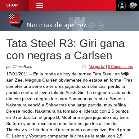
SHOP
TOGGLE
NAVIGATION
Noticias de ajedrez
Tata Steel R3: Giri gana
con negras a Carlsen
por ChessBase
Me gusta!
|
0 Comentarios
17/01/2011 – En la ronda de hoy del torneo Tata Steel, en Wijk
aan Zee, Magnus Carlsen obviamente no estaba en forma. Tras
cometer una serie de errores jugando con blancas, perdió la
partida contra el joven talento Anish Giri. La segunda victoria del
día con piezas negras fue para Ponomariov frente a Smeets.
Nakamura venció a Shirov tras una larga partida, muy reñida.
De ese modo, Nakamura ha tomado el liderato con 2,5 puntos
en 3 rondas. En el grupo B, McShane sigue jugando muy bien.
Su torre y peón resultaron más fuertes que los alfiles de
Tkachiev y le brindaron el tercer punto consecutivo. En el grupo
C, Lahno y Vocaturo comparten la cima de la tabla, con 2,5