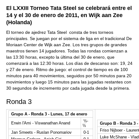
El LXXIII Torneo Tata Steel se celebrará entre el
14 y el 30 de enero de 2011, en Wijk aan Zee
(Holanda)
El torneo de ajedrez Tata Steel consta de tres torneos
principales. Se juegan por el sistema de liga
en el tradicional De
Moriaan Center de Wijk aan Zee
. Los tres grupos de grandes
maestros tienen 14 jugadores. Todas las rondas comienzan a
las 13:30 horas, excepto la última del 30 de enero, que
comenzará a las 12:
3
0 horas. Los días de descanso son: 19, 24
y 27 de enero. Ritmo de juego
: e
l control de tiempo es de 100
minutos para 40 movimientos, seguidos por 50 minutos para 20
movimientos y luego 15 minutos para las jugadas restantes con
30 segundos de incremento por cada jugada desde la primera.
Ronda 3
Grupo A - Ronda 3 - Lunes, 17 de enero
½-
Erwin l'Ami - Viswanathan Anand
Grupo B - Ronda 3 -
½
Friso Nijboer - Lauren
Jan Smeets - Ruslan Ponomariov
0-1
Luke McShane - Vlad