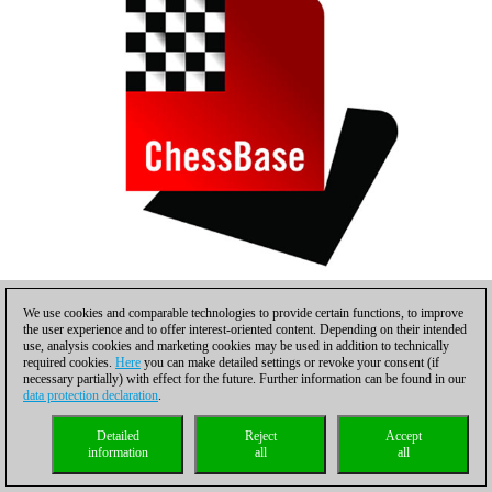
We use cookies and comparable technologies to provide certain functions, to improve
Wesley So
the user experience and to offer interest-oriented content. Depending on their intended
use, analysis cookies and marketing cookies may be used in addition to technically
required cookies.
Here
you can make detailed settings or revoke your consent (if
necessary partially) with effect for the future. Further information can be found in our
data protection declaration
.
Detailed
Reject
Accept
information
all
all