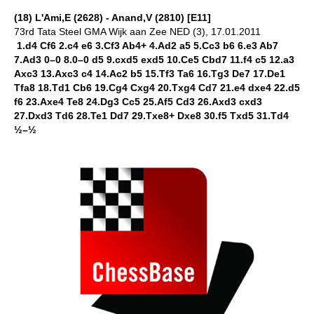
(18) L'Ami,E (2628) - Anand,V (2810) [E11]
73rd Tata Steel GMA Wijk aan Zee NED (3), 17.01.2011
1.d4 Cf6 2.c4 e6 3.Cf3 Ab4+ 4.Ad2 a5 5.Cc3 b6 6.e3 Ab7
7.Ad3 0–0 8.0–0 d5 9.cxd5 exd5 10.Ce5 Cbd7 11.f4 c5 12.a3
Axc3 13.Axc3 c4 14.Ac2 b5 15.Tf3 Ta6 16.Tg3 De7 17.De1
Tfa8 18.Td1 Cb6 19.Cg4 Cxg4 20.Txg4 Cd7 21.e4 dxe4 22.d5
f6 23.Axe4 Te8 24.Dg3 Cc5 25.Af5 Cd3 26.Axd3 cxd3
27.Dxd3 Td6 28.Te1 Dd7 29.Txe8+ Dxe8 30.f5 Txd5 31.Td4
½–½