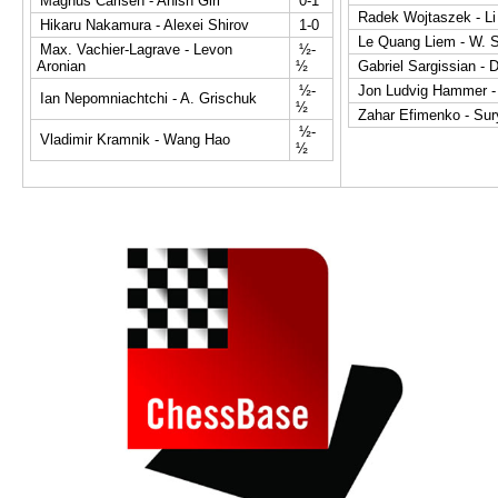
Magnus Carlsen - Anish Giri
0-1
Radek Wojtaszek - L
Hikaru Nakamura - Alexei Shirov
1-0
Le Quang Liem - W. 
Max. Vachier-Lagrave - Levon
½-
Aronian
½
Gabriel Sargissian - 
½-
Jon Ludvig Hammer -
Ian Nepomniachtchi - A. Grischuk
½
Zahar Efimenko - Su
½-
Vladimir Kramnik - Wang Hao
½