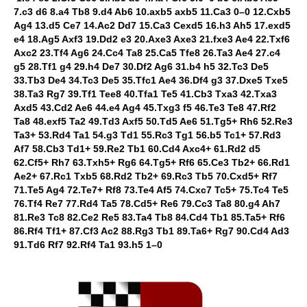
7.c3 d6 8.a4 Tb8 9.d4 Ab6 10.axb5 axb5 11.Ca3 0–0 12.Cxb5
Ag4 13.d5 Ce7 14.Ac2 Dd7 15.Ca3 Cexd5 16.h3 Ah5 17.exd5
e4 18.Ag5 Axf3 19.Dd2 e3 20.Axe3 Axe3 21.fxe3 Ae4 22.Txf6
Axc2 23.Tf4 Ag6 24.Cc4 Ta8 25.Ca5 Tfe8 26.Ta3 Ae4 27.c4
g5 28.Tf1 g4 29.h4 De7 30.Df2 Ag6 31.b4 h5 32.Tc3 De5
33.Tb3 De4 34.Tc3 De5 35.Tfc1 Ae4 36.Df4 g3 37.Dxe5 Txe5
38.Ta3 Rg7 39.Tf1 Tee8 40.Tfa1 Te5 41.Cb3 Txa3 42.Txa3
Axd5 43.Cd2 Ae6 44.e4 Ag4 45.Txg3 f5 46.Te3 Te8 47.Rf2
Ta8 48.exf5 Ta2 49.Td3 Axf5 50.Td5 Ae6 51.Tg5+ Rh6 52.Re3
Ta3+ 53.Rd4 Ta1 54.g3 Td1 55.Rc3 Tg1 56.b5 Tc1+ 57.Rd3
Af7 58.Cb3 Td1+ 59.Re2 Tb1 60.Cd4 Axc4+ 61.Rd2 d5
62.Cf5+ Rh7 63.Txh5+ Rg6 64.Tg5+ Rf6 65.Ce3 Tb2+ 66.Rd1
Ae2+ 67.Rc1 Txb5 68.Rd2 Tb2+ 69.Rc3 Tb5 70.Cxd5+ Rf7
71.Te5 Ag4 72.Te7+ Rf8 73.Te4 Af5 74.Cxc7 Tc5+ 75.Tc4 Te5
76.Tf4 Re7 77.Rd4 Ta5 78.Cd5+ Re6 79.Cc3 Ta8 80.g4 Ah7
81.Re3 Tc8 82.Ce2 Re5 83.Ta4 Tb8 84.Cd4 Tb1 85.Ta5+ Rf6
86.Rf4 Tf1+ 87.Cf3 Ac2 88.Rg3 Tb1 89.Ta6+ Rg7 90.Cd4 Ad3
91.Td6 Rf7 92.Rf4 Ta1 93.h5 1–0