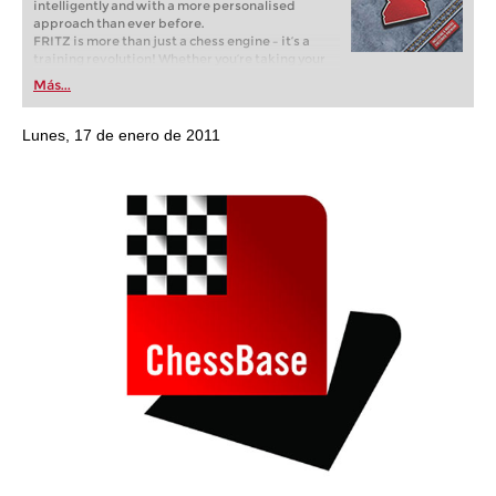
intelligently and with a more personalised
approach than ever before.
FRITZ is more than just a chess engine – it’s a
training revolution! Whether you’re taking your
first steps into the world of club chess, or already
Más...
playing at a tournament level: with FRITZ, you can
train more efficiently, intelligently and with a
more personalised approach than ever before.
Lunes, 17 de enero de 2011