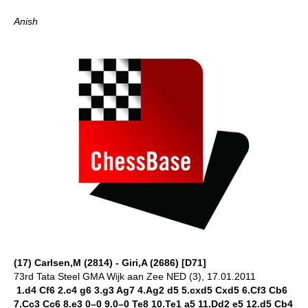
Anish
(17) Carlsen,M (2814) - Giri,A (2686) [D71]
73rd Tata Steel GMA Wijk aan Zee NED (3), 17.01.2011
1.d4 Cf6 2.c4 g6 3.g3 Ag7 4.Ag2 d5 5.cxd5 Cxd5 6.Cf3 Cb6
7.Cc3 Cc6 8.e3 0–0 9.0–0 Te8 10.Te1 a5 11.Dd2 e5 12.d5 Cb4