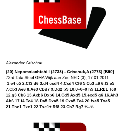
Alexander Grischuk
(20) Nepomniachtchi,I (2733) - Grischuk,A (2773) [B90]
73rd Tata Steel GMA Wijk aan Zee NED (3), 17.01.2011
1.e4 c5 2.Cf3 d6 3.d4 cxd4 4.Cxd4 Cf6 5.Cc3 a6 6.f3 e5
7.Cb3 Ae6 8.Ae3 Cbd7 9.Dd2 b5 10.0–0–0 h5 11.Rb1 Tc8
12.g3 Cb6 13.Axb6 Dxb6 14.Cd5 Axd5 15.exd5 g6 16.Ah3
Ah6 17.f4 Tc4 18.Da5 Dxa5 19.Cxa5 Te4 20.fxe5 Txe5
21.The1 Txe1 22.Txe1+ Rf8 23.Cb7 Rg7 ½–½