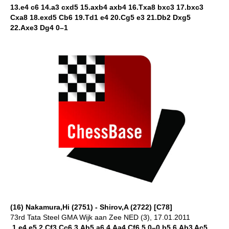
13.e4 c6 14.a3 cxd5 15.axb4 axb4 16.Txa8 bxc3 17.bxc3
Cxa8 18.exd5 Cb6 19.Td1 e4 20.Cg5 e3 21.Db2 Dxg5
22.Axe3 Dg4 0–1
(16) Nakamura,Hi (2751) - Shirov,A (2722) [C78]
73rd Tata Steel GMA Wijk aan Zee NED (3), 17.01.2011
1.e4 e5 2.Cf3 Cc6 3.Ab5 a6 4.Aa4 Cf6 5.0–0 b5 6.Ab3 Ac5