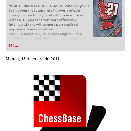
YOUR PERSONAL CHESS COACH - Whether you’re
taking your first steps into the world of club
chess, or already playing at a tournament level:
with FRITZ, you can train more efficiently,
intelligently and with a more personalised
approach than ever before.
FRITZ is more than just a chess engine – it’s a
training revolution! Whether you’re taking your
first steps into the world of club chess, or already
Más...
playing at a tournament level: with FRITZ, you can
train more efficiently, intelligently and with a
more personalised approach than ever before.
Martes, 18 de enero de 2011