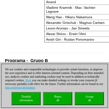
Anand
Vladimir Kramnik - Max. Vachier-
Lagrave
Wang Hao - Hikaru Nakamura
Alexander Grischuk - Magnus Carlsen
Levon Aronian - Jan Smeets
Alexei Shirov - Erwin l'Ami
Anish Giri - Ruslan Ponomariov
Programa - Grupo B
We use cookies and comparable technologies to provide certain functions, to improve
Grupo B - Rond
Grupo B - Ronda 1 - Sábado, 15 de enero
the user experience and to offer interest-oriented content. Depending on their intended
enero
use, analysis cookies and marketing cookies may be used in addition to technically
½-
Vlad Tkachiev - Laurant Fressinet
required cookies.
Here
you can make detailed settings or revoke your consent (if
½
Laurant Fressin
necessary partially) with effect for the future. Further information can be found in our
½-
data protection declaration
.
Friso Nijboer - Li Chao
½
Surya Ganguly 
1-
Detailed
Reject
Accept
Luke McShane - Wouter Spoelman
0
Wesley So - Gab
information
all
all
0-
Radek Wojtaszek - David Navara