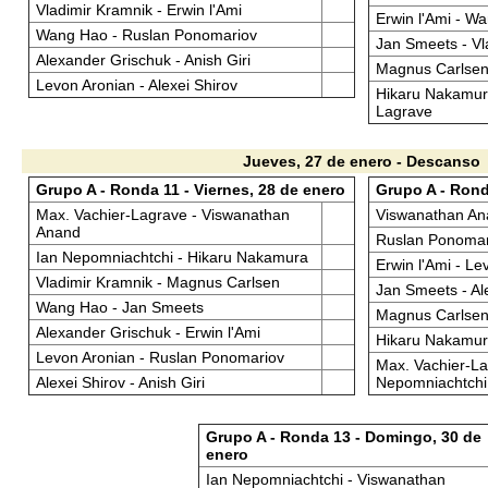
Vladimir Kramnik - Erwin l'Ami
Erwin l'Ami - W
Wang Hao - Ruslan Ponomariov
Jan Smeets - Vl
Alexander Grischuk - Anish Giri
Magnus Carlsen
Levon Aronian - Alexei Shirov
Hikaru Nakamura
Lagrave
Jueves, 27 de enero - Descanso
Grupo A - Ronda 11 - Viernes, 28 de enero
Grupo A - Rond
Max. Vachier-Lagrave - Viswanathan
Viswanathan Ana
Anand
Ruslan Ponomari
Ian Nepomniachtchi - Hikaru Nakamura
Erwin l'Ami - Le
Vladimir Kramnik - Magnus Carlsen
Jan Smeets - Al
Wang Hao - Jan Smeets
Magnus Carlsen
Alexander Grischuk - Erwin l'Ami
Hikaru Nakamura
Levon Aronian - Ruslan Ponomariov
Max. Vachier-La
Alexei Shirov - Anish Giri
Nepomniachtchi
Grupo A - Ronda 13 - Domingo, 30 de
enero
Ian Nepomniachtchi - Viswanathan