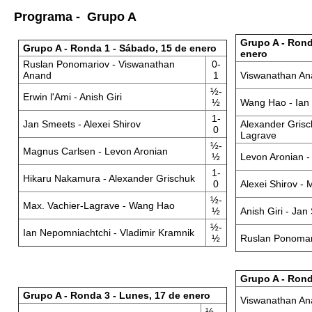
Programa - Grupo A
Grupo A - Rond
Grupo A - Ronda 1 - Sábado, 15 de enero
enero
Ruslan Ponomariov - Viswanathan
0-
Anand
1
Viswanathan Ana
½-
Erwin l'Ami - Anish Giri
½
Wang Hao - Ian
1-
Jan Smeets - Alexei Shirov
Alexander Grisc
0
Lagrave
½-
Magnus Carlsen - Levon Aronian
½
Levon Aronian 
1-
Hikaru Nakamura - Alexander Grischuk
0
Alexei Shirov -
½-
Max. Vachier-Lagrave - Wang Hao
½
Anish Giri - Ja
½-
Ian Nepomniachtchi - Vladimir Kramnik
½
Ruslan Ponomari
Grupo A - Rond
Grupo A - Ronda 3 - Lunes, 17 de enero
Viswanathan An
½-