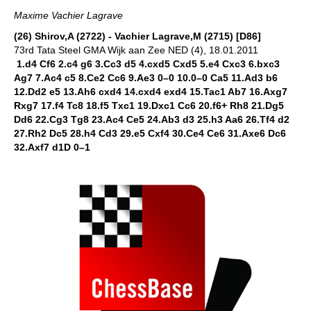
Maxime Vachier Lagrave
(26) Shirov,A (2722) - Vachier Lagrave,M (2715) [D86]
73rd Tata Steel GMA Wijk aan Zee NED (4), 18.01.2011
1.d4 Cf6 2.c4 g6 3.Cc3 d5 4.cxd5 Cxd5 5.e4 Cxc3 6.bxc3
Ag7 7.Ac4 c5 8.Ce2 Cc6 9.Ae3 0–0 10.0–0 Ca5 11.Ad3 b6
12.Dd2 e5 13.Ah6 cxd4 14.cxd4 exd4 15.Tac1 Ab7 16.Axg7
Rxg7 17.f4 Tc8 18.f5 Txc1 19.Dxc1 Cc6 20.f6+ Rh8 21.Dg5
Dd6 22.Cg3 Tg8 23.Ac4 Ce5 24.Ab3 d3 25.h3 Aa6 26.Tf4 d2
27.Rh2 Dc5 28.h4 Cd3 29.e5 Cxf4 30.Ce4 Ce6 31.Axe6 Dc6
32.Axf7 d1D 0–1