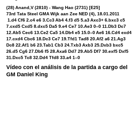
(28) Anand,V (2810) - Wang Hao (2731) [E25]
73rd Tata Steel GMA Wijk aan Zee NED (4), 18.01.2011
1.d4 Cf6 2.c4 e6 3.Cc3 Ab4 4.f3 d5 5.a3 Axc3+ 6.bxc3 c5
7.cxd5 Cxd5 8.dxc5 Da5 9.e4 Ce7 10.Ae3 0–0 11.Db3 Dc7
12.Ab5 Cec6 13.Ce2 Ca5 14.Db4 e5 15.0–0 Ae6 16.Cd4 exd4
17.cxd4 Cbc6 18.Dc3 Ce7 19.Tfd1 Tad8 20.Af2 a6 21.Ag3
Dc8 22.Af1 b6 23.Tab1 Cb3 24.Txb3 Axb3 25.Dxb3 bxc5
26.d5 Cg6 27.Db6 f5 28.Axa6 Dd7 29.Ab5 Df7 30.exf5 Dxf5
31.Dxc5 Tc8 32.Dd4 Tfd8 33.a4 1–0
Vídeo con el análisis de la partida a cargo del
GM Daniel King