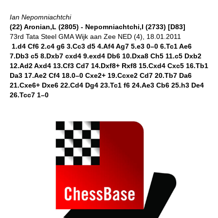
Ian Nepomniachtchi
(22) Aronian,L (2805) - Nepomniachtchi,I (2733) [D83]
73rd Tata Steel GMA Wijk aan Zee NED (4), 18.01.2011
1.d4 Cf6 2.c4 g6 3.Cc3 d5 4.Af4 Ag7 5.e3 0–0 6.Tc1 Ae6
7.Db3 c5 8.Dxb7 cxd4 9.exd4 Db6 10.Dxa8 Ch5 11.c5 Dxb2
12.Ad2 Axd4 13.Cf3 Cd7 14.Dxf8+ Rxf8 15.Cxd4 Cxc5 16.Tb1
Da3 17.Ae2 Cf4 18.0–0 Cxe2+ 19.Ccxe2 Cd7 20.Tb7 Da6
21.Cxe6+ Dxe6 22.Cd4 Dg4 23.Tc1 f6 24.Ae3 Cb6 25.h3 De4
26.Tcc7 1–0