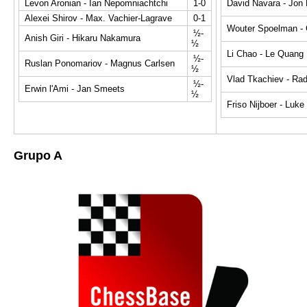
Levon Aronian - Ian Nepomniachtchi
1-0
David Navara - Jon
Alexei Shirov - Max. Vachier-Lagrave
0-1
Wouter Spoelman - G
½-
Anish Giri - Hikaru Nakamura
½
Li Chao - Le Quang
½-
Ruslan Ponomariov - Magnus Carlsen
½
Vlad Tkachiev - Ra
½-
Erwin l'Ami - Jan Smeets
½
Friso Nijboer - Luk
Grupo A