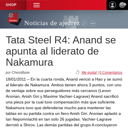
SHOP
TOGGLE
NAVIGATION
Noticias de ajedrez
Tata Steel R4: Anand se
apunta al liderato de
Nakamura
por ChessBase
Me gusta!
|
0 Comentarios
18/01/2011 – En la cuarta ronda, Anand venció a Hao y se sumó
al liderato de Nakamura. Ambos tienen ahora 3 puntos, con uno
de ventaja sobre sus perseguidores más cercanos (Levon
Aronian, Anish Giri y Maxime Vachier-Lagrave) Anand sacrificó
una pieza por la cual tuvo compensación más que suficiente.
Nakamura tuvo que defenderse mucho para mantener las
tablas en su partida contra un fiero Anish Giri. Aronian aplastó a
Ian Nepomniachti en tan solo 26 jugadas. Vachier-Lagrave
derrotó a Shirov. Las demás partidas del grupo A concluyeron