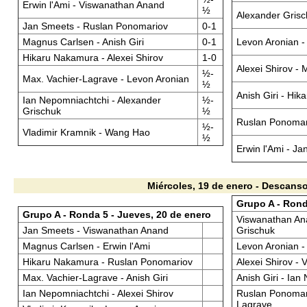
Erwin l'Ami - Viswanathan Anand
½
Alexander Grisc
Jan Smeets - Ruslan Ponomariov
0-1
Magnus Carlsen - Anish Giri
0-1
Levon Aronian -
Hikaru Nakamura - Alexei Shirov
1-0
Alexei Shirov -
½-
Max. Vachier-Lagrave - Levon Aronian
½
Anish Giri - Hi
Ian Nepomniachtchi - Alexander
½-
Grischuk
½
Ruslan Ponomar
½-
Vladimir Kramnik - Wang Hao
½
Erwin l'Ami - J
Miércoles, 19 de enero - Descans
Grupo A - Rond
Grupo A - Ronda 5 - Jueves, 20 de enero
Viswanathan An
Jan Smeets - Viswanathan Anand
Grischuk
Magnus Carlsen - Erwin l'Ami
Levon Aronian 
Hikaru Nakamura - Ruslan Ponomariov
Alexei Shirov - 
Max. Vachier-Lagrave - Anish Giri
Anish Giri - Ia
Ian Nepomniachtchi - Alexei Shirov
Ruslan Ponomari
Lagrave