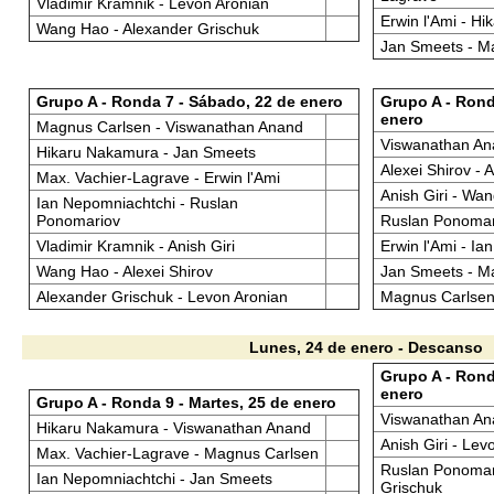
Vladimir Kramnik - Levon Aronian
Erwin l'Ami - H
Wang Hao - Alexander Grischuk
Jan Smeets - M
Grupo A - Ronda 7 - Sábado, 22 de enero
Grupo A - Rond
enero
Magnus Carlsen - Viswanathan Anand
Viswanathan An
Hikaru Nakamura - Jan Smeets
Alexei Shirov - 
Max. Vachier-Lagrave - Erwin l'Ami
Anish Giri - Wa
Ian Nepomniachtchi - Ruslan
Ponomariov
Ruslan Ponomari
Vladimir Kramnik - Anish Giri
Erwin l'Ami - I
Wang Hao - Alexei Shirov
Jan Smeets - Ma
Alexander Grischuk - Levon Aronian
Magnus Carlsen
Lunes, 24 de enero - Descanso
Grupo A - Rond
enero
Grupo A - Ronda 9 - Martes, 25 de enero
Viswanathan Ana
Hikaru Nakamura - Viswanathan Anand
Anish Giri - Lev
Max. Vachier-Lagrave - Magnus Carlsen
Ruslan Ponomar
Ian Nepomniachtchi - Jan Smeets
Grischuk