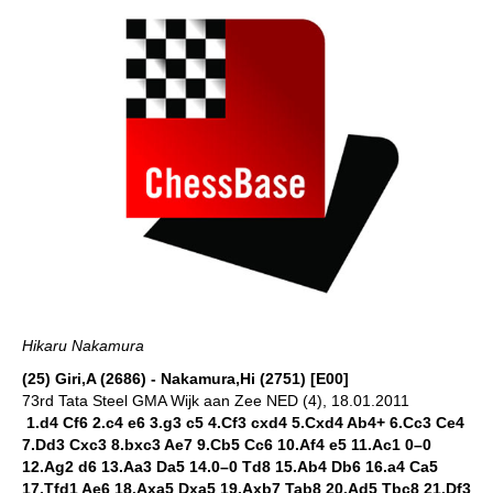
Hikaru Nakamura
(25) Giri,A (2686) - Nakamura,Hi (2751) [E00]
73rd Tata Steel GMA Wijk aan Zee NED (4), 18.01.2011
1.d4 Cf6 2.c4 e6 3.g3 c5 4.Cf3 cxd4 5.Cxd4 Ab4+ 6.Cc3 Ce4
7.Dd3 Cxc3 8.bxc3 Ae7 9.Cb5 Cc6 10.Af4 e5 11.Ac1 0–0
12.Ag2 d6 13.Aa3 Da5 14.0–0 Td8 15.Ab4 Db6 16.a4 Ca5
17.Tfd1 Ae6 18.Axa5 Dxa5 19.Axb7 Tab8 20.Ad5 Tbc8 21.Df3