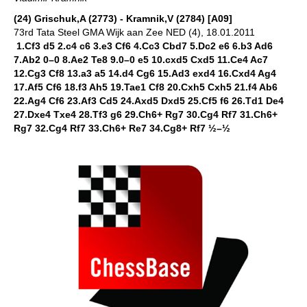
(24) Grischuk,A (2773) - Kramnik,V (2784) [A09]
73rd Tata Steel GMA Wijk aan Zee NED (4), 18.01.2011
1.Cf3 d5 2.c4 c6 3.e3 Cf6 4.Cc3 Cbd7 5.Dc2 e6 6.b3 Ad6
7.Ab2 0–0 8.Ae2 Te8 9.0–0 e5 10.cxd5 Cxd5 11.Ce4 Ac7
12.Cg3 Cf8 13.a3 a5 14.d4 Cg6 15.Ad3 exd4 16.Cxd4 Ag4
17.Af5 Cf6 18.f3 Ah5 19.Tae1 Cf8 20.Cxh5 Cxh5 21.f4 Ab6
22.Ag4 Cf6 23.Af3 Cd5 24.Axd5 Dxd5 25.Cf5 f6 26.Td1 De4
27.Dxe4 Txe4 28.Tf3 g6 29.Ch6+ Rg7 30.Cg4 Rf7 31.Ch6+
Rg7 32.Cg4 Rf7 33.Ch6+ Re7 34.Cg8+ Rf7 ½–½