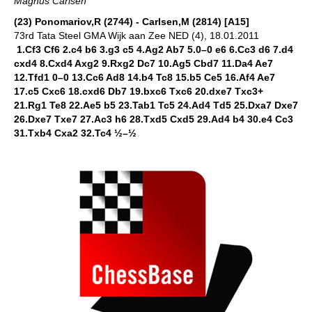
Magnus Carlsen
(23) Ponomariov,R (2744) - Carlsen,M (2814) [A15]
73rd Tata Steel GMA Wijk aan Zee NED (4), 18.01.2011
1.Cf3 Cf6 2.c4 b6 3.g3 c5 4.Ag2 Ab7 5.0–0 e6 6.Cc3 d6 7.d4
cxd4 8.Cxd4 Axg2 9.Rxg2 Dc7 10.Ag5 Cbd7 11.Da4 Ae7
12.Tfd1 0–0 13.Cc6 Ad8 14.b4 Tc8 15.b5 Ce5 16.Af4 Ae7
17.c5 Cxc6 18.cxd6 Db7 19.bxc6 Txc6 20.dxe7 Txc3+
21.Rg1 Te8 22.Ae5 b5 23.Tab1 Tc5 24.Ad4 Td5 25.Dxa7 Dxe7
26.Dxe7 Txe7 27.Ac3 h6 28.Txd5 Cxd5 29.Ad4 b4 30.e4 Cc3
31.Txb4 Cxa2 32.Tc4 ½–½