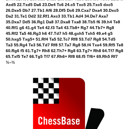
Axd5 22.Txd5 Da6 23.De4 Tc6 24.c5 Txc5 25.Txc5 dxc5
26.Dxe5 Db7 27.Tb1 Af6 28.Df5 Dc6 29.Cxa7 Dxa4 30.Dxc5
Da2 31.Te1 Dd2 32.Rf1 Axc3 33.Tb1 Ad4 34.De7 Axa7
35.Dxa7 Dd5 36.Rg1 Da8 37.Dxa8 Txa8 38.Tb5 f6 39.h4 Te8
40.Rf1 g6 41.g4 Te4 42.f3 Ta4 43.Tb8+ Rg7 44.Tb7+ Rg8
45.Rf2 Ta5 46.Rg3 h6 47.Td7 h5 48.gxh5 Txh5 49.e4 g5
50.hxg5 Txg5+ 51.Rf4 Ta5 52.Tc7 Rf8 53.Td7 Rg8 54.Td5
Ta3 55.Rg4 Te3 56.Td7 Rf8 57.Ta7 Rg8 58.f4 Txe4 59.Rf5 Te8
60.Rg6 f5 61.Tg7+ Rh8 62.Th7+ Rg8 63.Tg7+ Rh8 64.Tf7 Rg8
65.Txf5 Te7 66.Tg5 Tf7 67.Rh6+ Rf8 68.f5 Tf6+ 69.Rh5 Rf7
½–½