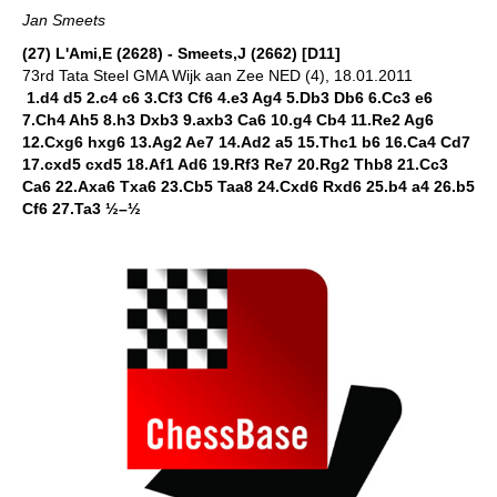
Jan Smeets
(27) L'Ami,E (2628) - Smeets,J (2662) [D11]
73rd Tata Steel GMA Wijk aan Zee NED (4), 18.01.2011
1.d4 d5 2.c4 c6 3.Cf3 Cf6 4.e3 Ag4 5.Db3 Db6 6.Cc3 e6
7.Ch4 Ah5 8.h3 Dxb3 9.axb3 Ca6 10.g4 Cb4 11.Re2 Ag6
12.Cxg6 hxg6 13.Ag2 Ae7 14.Ad2 a5 15.Thc1 b6 16.Ca4 Cd7
17.cxd5 cxd5 18.Af1 Ad6 19.Rf3 Re7 20.Rg2 Thb8 21.Cc3
Ca6 22.Axa6 Txa6 23.Cb5 Taa8 24.Cxd6 Rxd6 25.b4 a4 26.b5
Cf6 27.Ta3 ½–½