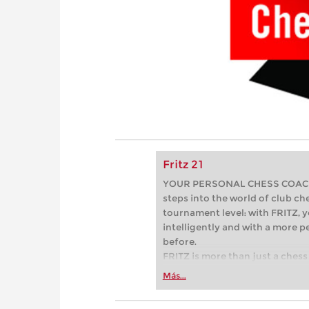
Fritz 21
YOUR PERSONAL CHESS COACH - 
steps into the world of club che
tournament level: with FRITZ, y
intelligently and with a more 
before.
FRITZ is more than just a chess 
Whether you’re taking your firs
Más...
or already playing at a tournam
more efficiently, intelligently