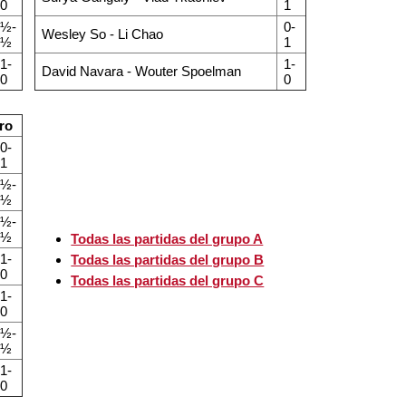
0
1
½-
0-
Wesley So - Li Chao
½
1
1-
1-
David Navara - Wouter Spoelman
0
0
ro
0-
1
½-
½
½-
½
Todas las partidas del grupo A
1-
Todas las partidas del grupo B
0
Todas las partidas del grupo C
1-
0
½-
½
1-
0