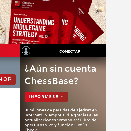
CONECTAR
¿Aún sin cuenta
ChessBase?
HOP
INFÓRMESE >
¡8 millones de partidas de ajedrez en
Internet! ¡Siempre al día gracias a las
actualizaciones semanales! Libro de
aperturas vivo y función “Let´s
Check”.