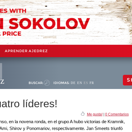
APRENDER AJEDREZ
ez
S
BUSCAR:
IDIOMAS:
DE
EN
ES
FR
atro líderes!
Me gusta!
|
0 Comentarios
so, en la novena ronda, en el grupo A hubo victorias de Kramnik,
Ami, Shirov y Ponomariov, respectivamente. Jan Smeets triunfó