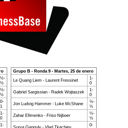
ro
Grupo B - Ronda 9 - Martes, 25 de enero
½-
1-
Le Quang Liem - Laurent Fressinet
½
0
½-
1-
Gabriel Sargissian - Radek Wojtaszek
½
0
0-
½-
Jon Ludvig Hammer - Luke McShane
1
½
1-
½-
Zahar Efimenko - Friso Nijboer
0
½
1-
0-
Surya Ganguly - Vlad Tkachiev