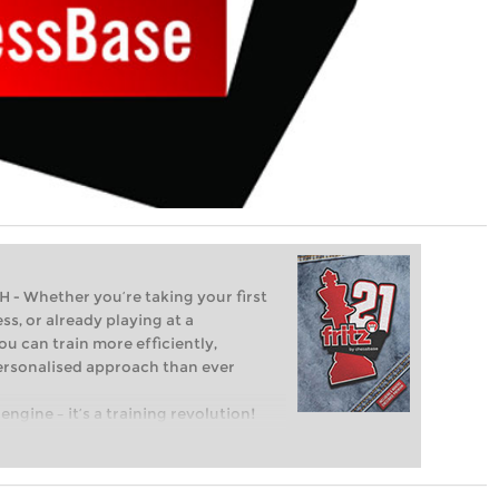
Whether you’re taking your first
ss, or already playing at a
ou can train more efficiently,
personalised approach than ever
engine – it’s a training revolution!
t steps into the world of club chess,
ent level: with FRITZ, you can train
 and with a more personalised