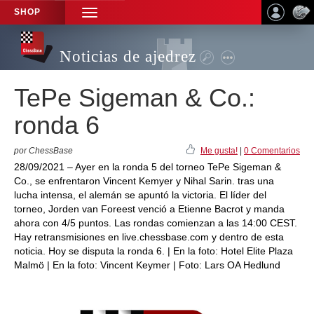
SHOP
TOGGLE
NAVIGATION
Noticias de ajedrez
TePe Sigeman & Co.:
ronda 6
por ChessBase
Me gusta!
|
0 Comentarios
28/09/2021 – Ayer en la ronda 5 del torneo TePe Sigeman &
Co., se enfrentaron Vincent Kemyer y Nihal Sarin. tras una
lucha intensa, el alemán se apuntó la victoria. El líder del
torneo, Jorden van Foreest venció a Etienne Bacrot y manda
ahora con 4/5 puntos. Las rondas comienzan a las 14:00 CEST.
Hay retransmisiones en live.chessbase.com y dentro de esta
noticia. Hoy se disputa la ronda 6. | En la foto: Hotel Elite Plaza
Malmö | En la foto: Vincent Keymer | Foto: Lars OA Hedlund