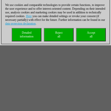
We use cookies and comparable technologies to provide certain functions, to improve
the user experience and to offer interest-oriented content. Depending on their intended
use, analysis cookies and marketing cookies may be used in addition to technically
required cookies.
Here
you can make detailed settings or revoke your consent (if
necessary partially) with effect for the future. Further information can be found in our
data protection declaration
.
Detailed
Reject
Accept
information
all
all