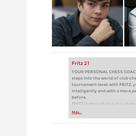
Fritz 21
YOUR PERSONAL CHESS COACH - 
steps into the world of club che
tournament level: with FRITZ, y
intelligently and with a more 
before.
FRITZ is more than just a chess 
Whether you’re taking your firs
Más...
or already playing at a tournam
more efficiently, intelligently
approach than ever before.