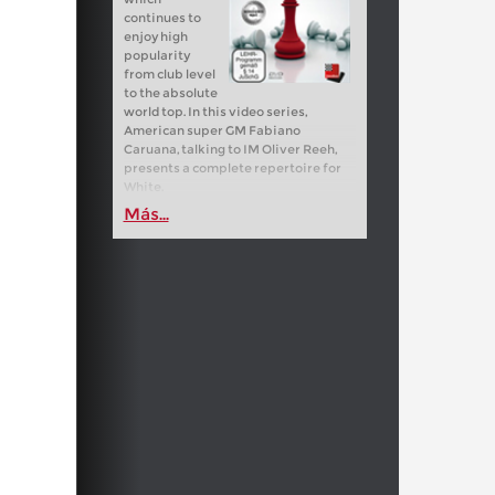
continues to
enjoy high
popularity
from club level
to the absolute
world top. In this video series,
American super GM Fabiano
Caruana, talking to IM Oliver Reeh,
presents a complete repertoire for
White.
Más...