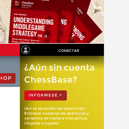
CONECTAR
¿Aún sin cuenta
ChessBase?
HOP
INFÓRMESE >
¡Así se aprenden las aperturas!
Entrenar sistemas de aperturas y
variantes de manera interactiva.
¡Jugada a jugada!