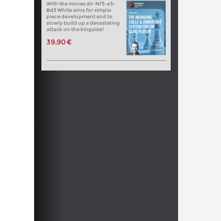
With the moves d4-Nf3-e3-
Bd3 White aims for simple
piece development and to
slowly build up a devastating
attack on the kingside!
39,90 €