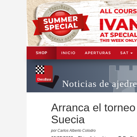
INICIO
APERTURAS
SAT
SHOP
Noticias de ajedr
Arranca el torne
Suecia
por Carlos Alberto Colodro