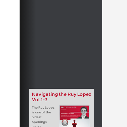
Navigating the Ruy Lopez
Vol.1-3
The Ruy Lopez
is one of the
oldest
openings
which