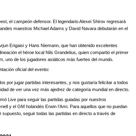
est, el campeón defensor. El legendario Alexei Shirov regresará
randes maestros Michael Adams y David Navara debutarán en el
 Arjun Erigaisi y Hans Niemann, que han obtenido excelentes
lineación el héroe local Nils Grandelius, quien compartió el primer
m, uno de los jugadores asiáticos más fuertes del mundo.
ación oficial del evento:
s por jugar partidas interesantes, y nos gustaría felicitar a todos
unidad de ver una vez más ajedrez de categoría mundial en directo.
lmö Live para seguir las partidas guiadas por nuestros
ynell y el GM holandés Erwin l’Ami. Para aquellos que no puedan
or supuesto, seguir todas las partidas en directo a través de