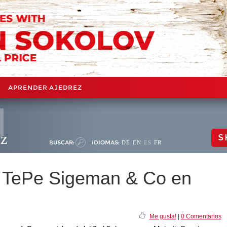
APRENDER AJEDREZ
ez
S
BUSCAR:
IDIOMAS:
DE
EN
ES
FR
o TePe Sigeman & Co en
Me gusta!
|
0 Comentarios