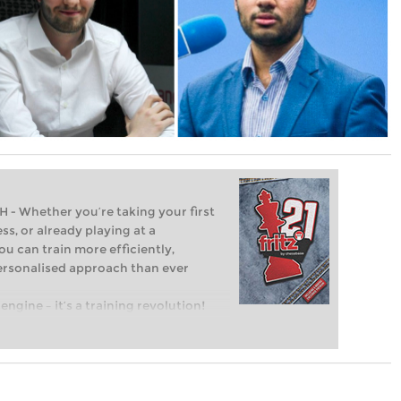
Whether you’re taking your first
ss, or already playing at a
ou can train more efficiently,
personalised approach than ever
engine – it’s a training revolution!
t steps into the world of club chess,
ent level: with FRITZ, you can train
 and with a more personalised