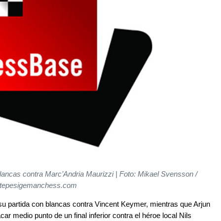
ancas contra Marc’Andria Maurizzi | Foto: Mikael Svensson /
tepesigemanchess.com
su partida con blancas contra Vincent Keymer, mientras que Arjun
 medio punto de un final inferior contra el héroe local Nils