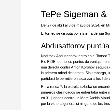
more efficiently, intelligently
approach than ever before.
TePe Sigeman & 
Del 27 de abril al 3 de mayo de 2024, en 
El torneo se disputa por sistema de liga (to
Abdusattorov puntúa
Nodirbek Abdusattorov entró en el Torneo 
Elo FIDE, con unos puntos de ventaja frent
una derrota contra Anton Korobov seguida d
la primera mitad del torneo. Sin embargo, u
partidas) le permitieron alcanzar a los líd
En la ronda 7, la estrella uzbeka se encont
primeros clasificados se enfrentaba entre s
en 31 jugadas contra un Marc'Andria Mauriz
por la victoria general si ninguno de los tr