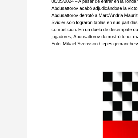
06/05/2024 – A pesar de entrar en la ronda
Abdusattorov acabó adjudicándose la victo
Abdusattorov derrotó a Marc'Andria Maurizzi
Svidler sólo lograron tablas en sus partid
competición. En un duelo de desempate con
jugadores, Abdusattorov demostró tener má
Foto: Mikael Svensson / tepesigemanche