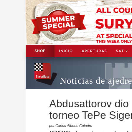
INICIO
APERTURAS
SAT
SHOP
Noticias de ajedr
Abdusattorov dio 
torneo TePe Sig
por Carlos Alberto Colodro