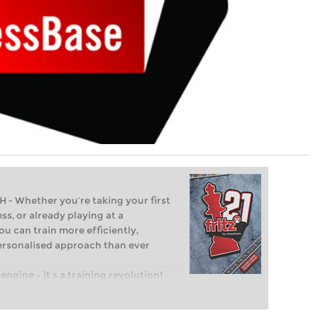
Whether you’re taking your first
ss, or already playing at a
ou can train more efficiently,
personalised approach than ever
engine – it’s a training revolution!
t steps into the world of club chess,
ent level: with FRITZ, you can train