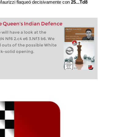
Maurizzi flaqueó decisivamente con
25...Td8
e Queen's Indian Defence
 will have a look at the
d4 Nf6 2.c4 e6 3.Nf3 b6. We
d outs of the possible White
ck-solid opening.