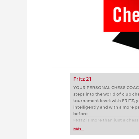
Fritz 21
YOUR PERSONAL CHESS COACH - 
steps into the world of club che
tournament level: with FRITZ, y
intelligently and with a more 
before.
FRITZ is more than just a chess 
Whether you’re taking your firs
Más...
or already playing at a tournam