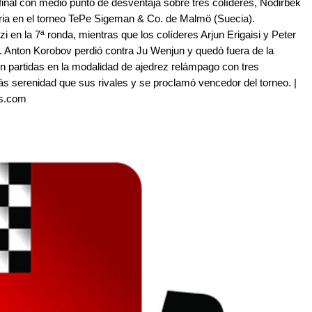
 final con medio punto de desventaja sobre tres colíderes, Nodirbek
ria en el torneo TePe Sigeman & Co. de Malmö (Suecia).
 en la 7ª ronda, mientras que los colíderes Arjun Erigaisi y Peter
as. Anton Korobov perdió contra Ju Wenjun y quedó fuera de la
 partidas en la modalidad de ajedrez relámpago con tres
s serenidad que sus rivales y se proclamó vencedor del torneo. |
ss.com