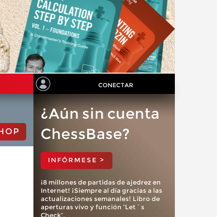
CONECTAR
¿Aún sin cuenta
ChessBase?
HOP
INFÓRMESE >
¡8 millones de partidas de ajedrez en
Internet! ¡Siempre al día gracias a las
actualizaciones semanales! Libro de
aperturas vivo y función “Let´s
Check”.