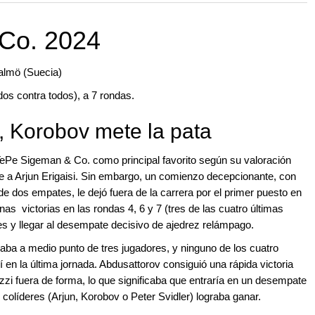
 and with a more personalised
Co. 2024
Malmö (Suecia)
dos contra todos), a 7 rondas.
, Korobov mete la pata
TePe Sigeman & Co. como principal favorito según su valoración
e a Arjun Erigaisi. Sin embargo, un comienzo decepcionante, con
e dos empates, le dejó fuera de la carrera por el primer puesto en
nas victorias en las rondas 4, 6 y 7 (tres de las cuatro últimas
eres y llegar al desempate decisivo de ajedrez relámpago.
raba a medio punto de tres jugadores, y ninguno de los cuatro
í en la última jornada. Abdusattorov consiguió una rápida victoria
zi fuera de forma, lo que significaba que entraría en un desempate
es colíderes (Arjun, Korobov o Peter Svidler) lograba ganar.