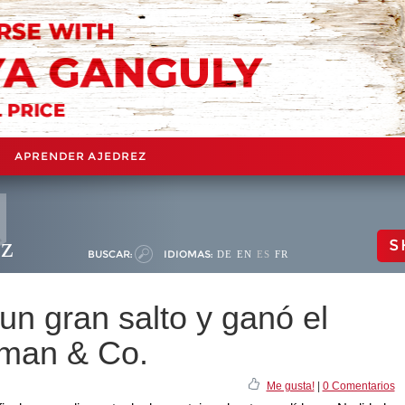
APRENDER AJEDREZ
ez
S
BUSCAR:
IDIOMAS:
DE
EN
ES
FR
un gran salto y ganó el
eman & Co.
Me gusta!
|
0 Comentarios