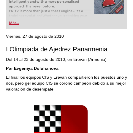
intelligently and with a more personalised
approach than ever before.
FRITZ is more than just a chess engine – it’s a
training revolution! Whether you’re taking your
first steps into the world of club chess, or already
Más...
playing at a tournament level: with FRITZ, you can
train more efficiently, intelligently and with a
more personalised approach than ever before.
Viernes, 27 de agosto de 2010
I Olimpiada de Ajedrez Panarmenia
Del 14 al 23 de agosto de 2010, en Ereván (Armenia)
Por Evgeniya Doluhanova
El final los equipos CIS
y Ereván compartieron los puestos uno y
dos
,
pero gel equipo CIS se coronó campeón debido a su mejor
valoración de desempate.