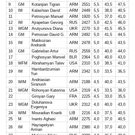
9
GM
Kotanjian Tigran
ARM
2551
5,5
43,5
47,5
10
IM
Kalashian David
ARM
2449
5,5
38,0
40,5
11
Petrosyan Manuel
ARM
1920
5,5
37,0
41,0
12
IM
Ajrapetian Gevorg
RUS
2427
5,0
42,5
46,0
13
WGM
Arutyunova Diana
UKR
2270
5,0
41,5
45,5
14
GM
Petrosian David G.
ARM
2492
5,0
41,5
44,5
Matikozian
15
IM
ARM
2478
5,0
40,5
43,5
Andranik
16
GM
Gabrielian Artur
RUS
2559
5,0
40,0
44,0
17
Poghosyan Manvel
BLR
2364
5,0
40,0
43,0
18
WFM
Abrahamyan Tatev
USA
2310
5,0
38,5
41,0
Hambardzumian
19
IM
ARM
2342
5,0
33,5
36,5
Yuri
Andriasian
20
WIM
ARM
2188
4,5
40,0
43,5
Siranush
21
WGM
Rohonyan Katerina
USA
2319
4,5
33,5
36,0
22
Giroyan Gary
FRA
2225
4,5
33,0
35,5
Doluhanova
23
WGM
UKR
2312
4,0
40,0
43,0
Evgeniya
24
WIM
Mouradian Knarik
LIB
2216
4,0
37,5
40,5
25
M
Inants Aghasi
ARM
2275
4,0
37,0
40,5
Hayrapetyan
26
IM
ARM
2380
4,0
37,0
40,0
Arman