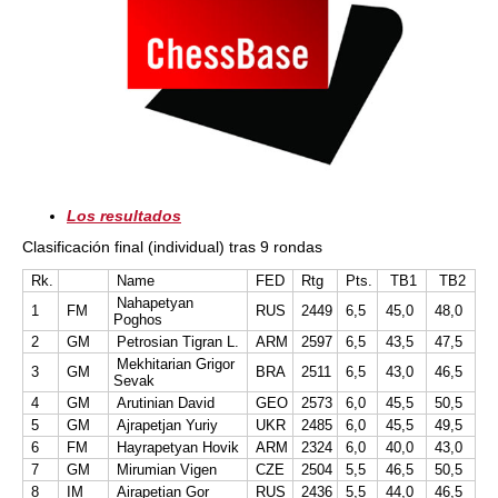
Los resultados
Clasificación final (individual) tras 9 rondas
Rk.
Name
FED
Rtg
Pts.
TB1
TB2
Nahapetyan
1
FM
RUS
2449
6,5
45,0
48,0
Poghos
2
GM
Petrosian Tigran L.
ARM
2597
6,5
43,5
47,5
Mekhitarian Grigor
3
GM
BRA
2511
6,5
43,0
46,5
Sevak
4
GM
Arutinian David
GEO
2573
6,0
45,5
50,5
5
GM
Ajrapetjan Yuriy
UKR
2485
6,0
45,5
49,5
6
FM
Hayrapetyan Hovik
ARM
2324
6,0
40,0
43,0
7
GM
Mirumian Vigen
CZE
2504
5,5
46,5
50,5
8
IM
Airapetian Gor
RUS
2436
5,5
44,0
46,5