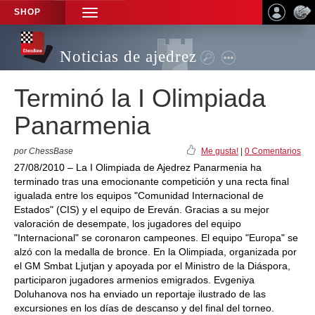
SHOP
TOGGLE
NAVIGATION
Noticias de ajedrez
Terminó la I Olimpiada
Panarmenia
por ChessBase
Me gusta!
|
0 Comentarios
27/08/2010 – La I Olimpiada de Ajedrez Panarmenia ha
terminado tras una emocionante competición y una recta final
igualada entre los equipos "Comunidad Internacional de
Estados" (CIS) y el equipo de Ereván. Gracias a su mejor
valoración de desempate, los jugadores del equipo
"Internacional" se coronaron campeones. El equipo "Europa" se
alzó con la medalla de bronce. En la Olimpiada, organizada por
el GM Smbat Ljutjan y apoyada por el Ministro de la Diáspora,
participaron jugadores armenios emigrados. Evgeniya
Doluhanova nos ha enviado un reportaje ilustrado de las
excursiones en los días de descanso y del final del torneo.