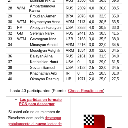
27
Matinian Nikita
RUS
2380
4,0
36,5
39,0
Ambartsumova
28
WIM
RUS
2309
4,0
36,0
38,5
Karina
29
Proudian Armen
BRA
2076
4,0
32,5
35,0
30
WFM
Hayrapetyan Anna
ARM
2113
4,0
30,5
33,5
31
FM
Akopyan Harutyun
USA
2258
4,0
30,5
33,0
32
GM
Seferjan Narek
RUS
2441
3,5
38,5
41,5
33
WFM
Gevorgyan Irina
UZB
2163
3,0
35,5
38,0
34
Minasyan Arnold
ARM
2216
3,0
32,0
34,5
Meseljyan Astghik
ARM
1834
3,0
32,0
34,5
36
Balayan Alina
RUS
2161
3,0
31,5
34,0
37
Keshishian Harut
USA
0
3,0
29,0
31,5
38
Sevian Samuel
USA
2132
2,5
32,0
34,5
39
Khachatrian Arbi
IRI
0
2,5
28,5
31,0
40
Oknayan Razmig
LIB
1971
2,0
25,0
27,5
... hasta 40 participantes (Fuente:
Chess-Results.com
)
Las partidas en formato
PGN para descargar
Si usted aún no es miembro de
Playchess.com podrá
descargar
gratuitamente el
nuevo
lector de