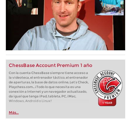
ChessBase Account Premium 1 año
Con la cuenta ChessBase siempre tiene acceso a
la videoteca, el entrenador táctico, el entrenador
de aperturas, la base de datos online, Let’s Check,
Playchess.com... ¡Todo lo que necesita es una
conexión a Internet y un navegador actualizado,
da igual que tenga iPad, tableta, PC, iMac,
Windows, Android o Linux!
Más...