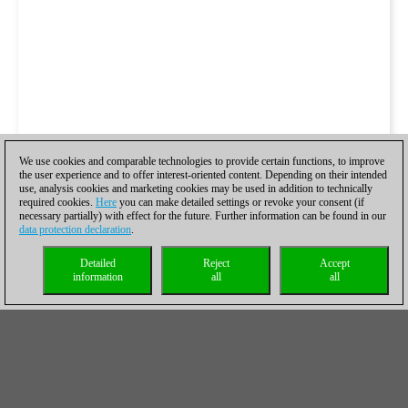
We use cookies and comparable technologies to provide certain functions, to improve
the user experience and to offer interest-oriented content. Depending on their intended
use, analysis cookies and marketing cookies may be used in addition to technically
required cookies.
Here
you can make detailed settings or revoke your consent (if
necessary partially) with effect for the future. Further information can be found in our
data protection declaration
.
Detailed
Reject
Accept
information
all
all