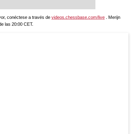
avor, conéctese a través de
videos.chessbase.com/live
. Merijn
de las 20:00 CET.