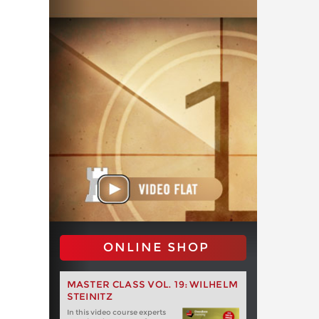
ONLINE SHOP
MASTER CLASS VOL. 19: WILHELM
STEINITZ
In this video course experts