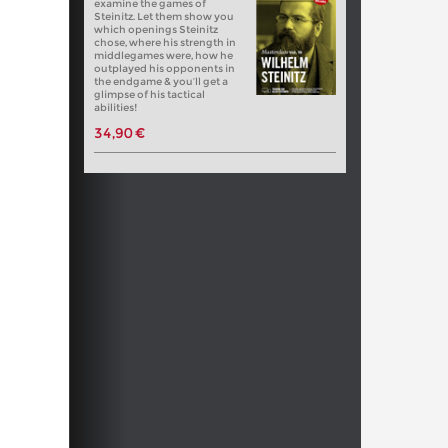
examine the games of
Steinitz. Let them show you
which openings Steinitz
chose, where his strength in
middlegames were, how he
outplayed his opponents in
the endgame & you’ll get a
glimpse of his tactical
abilities!
34,90 €