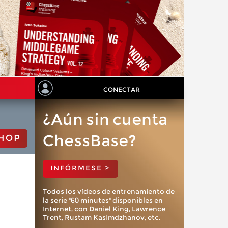
CONECTAR
¿Aún sin cuenta
ChessBase?
HOP
INFÓRMESE >
Todos los vídeos de entrenamiento de
la serie "60 minutes" disponibles en
Internet, con Daniel King, Lawrence
Trent, Rustam Kasimdzhanov, etc.