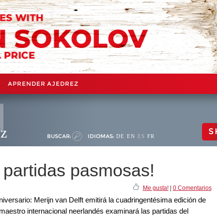
APRENDER AJEDREZ
ez
S
BUSCAR:
IDIOMAS:
DE
EN
ES
FR
 partidas pasmosas!
Me gusta!
|
0 Comentarios
iversario: Merijn van Delft emitirá la cuadringentésima edición de
estro internacional neerlandés examinará las partidas del