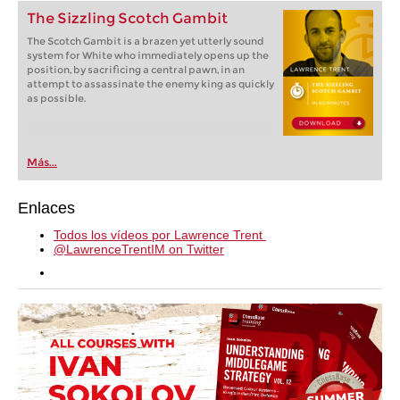
The Sizzling Scotch Gambit
The Scotch Gambit is a brazen yet utterly sound
system for White who immediately opens up the
position, by sacrificing a central pawn, in an
attempt to assassinate the enemy king as quickly
as possible.
Más...
Enlaces
Todos los vídeos por Lawrence Trent
@LawrenceTrentIM on Twitter