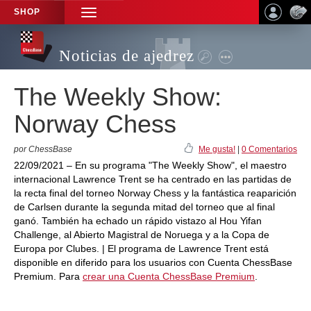
SHOP
TOGGLE
NAVIGATION
Noticias de ajedrez
The Weekly Show:
Norway Chess
por ChessBase
Me gusta!
|
0 Comentarios
22/09/2021 – En su programa "The Weekly Show", el maestro
internacional Lawrence Trent se ha centrado en las partidas de
la recta final del torneo Norway Chess y la fantástica reaparición
de Carlsen durante la segunda mitad del torneo que al final
ganó. También ha echado un rápido vistazo al Hou Yifan
Challenge, al Abierto Magistral de Noruega y a la Copa de
Europa por Clubes. | El programa de Lawrence Trent está
disponible en diferido para los usuarios con Cuenta ChessBase
Premium. Para
crear una Cuenta ChessBase Premium
.