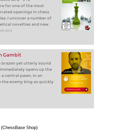
re for one of the most
rrated openings in chess
eries, I uncover a number of
tical novelties and new
ave sco
ch Gambit
 brazen yet utterly sound
 immediately opens up the
g a central pawn, in an
e the enemy king as quickly
(ChessBase Shop)