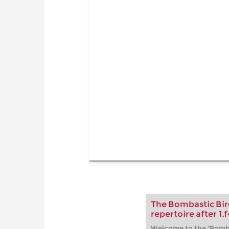
The Bombastic Bird
repertoire after 1.f
Welcome to the "Bomba