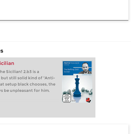
es
icilian
he Sicilian! 2.b3 is a
t still solid kind of "Anti-
hat setup black chooses, the
ys be unpleasant for him.