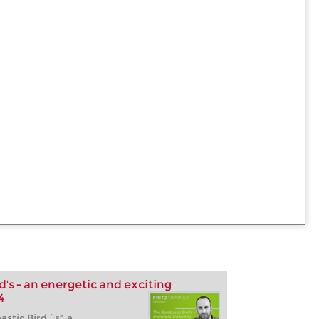
's - an energetic and exciting
4
stic Bird´s", a