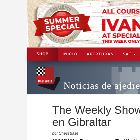
INICIO
APERTURAS
SAT
SHOP
Noticias de ajedr
The Weekly Show:
en Gibraltar
por ChessBase