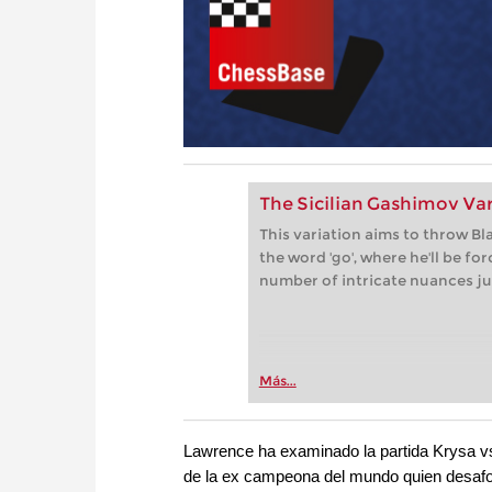
The Sicilian Gashimov Vari
This variation aims to throw Bl
the word 'go', where he'll be fo
number of intricate nuances jus
Más...
Lawrence ha examinado la partida Krysa vs.
de la ex campeona del mundo quien desafo