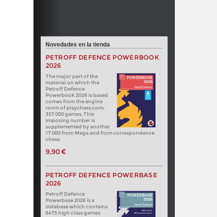
Novedades en la tienda
PETROFF DEFENCE POWERBOOK
2026
The major part of the
material on which the
Petroff Defence
Powerbook 2026 is based
comes from the engine
room of playchess.com:
357 000 games. This
imposing number is
supplemented by another
17 000 from Mega and from correspondence
chess.
9,90 €
PETROFF DEFENCE POWERBASE
2026
Petroff Defence
Powerbase 2026 is a
database which contains
6475 high class games