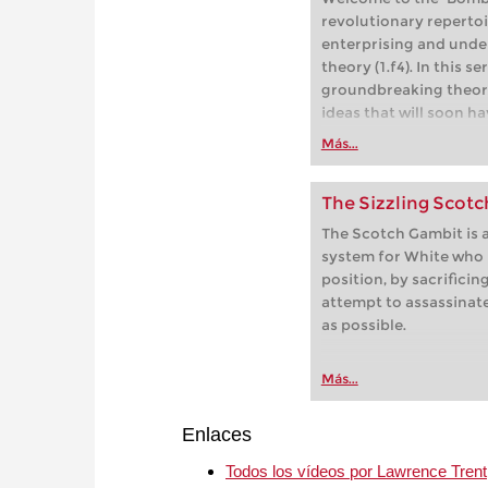
revolutionary repertoi
enterprising and unde
theory (1.f4). In this s
groundbreaking theore
ideas that will soon h
Más...
The Sizzling Scot
The Scotch Gambit is a
system for White who
position, by sacrificin
attempt to assassinat
as possible.
Más...
Enlaces
Todos los vídeos por Lawrence Trent