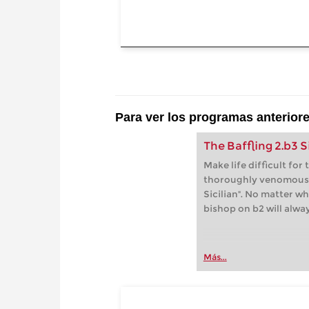
Para ver los programas anterior
The Baffling 2.b3 S
Make life difficult for t
thoroughly venomous bu
Sicilian". No matter w
bishop on b2 will alwa
Más...