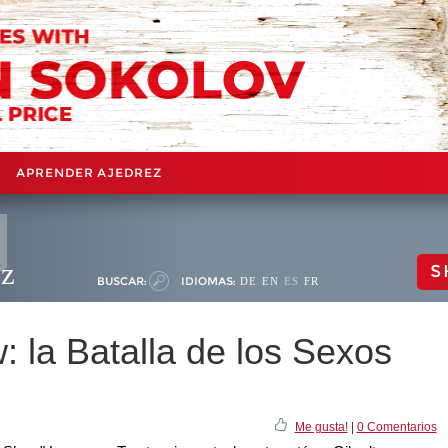
APRENDER AJEDREZ
ez
S
BUSCAR:
IDIOMAS:
DE
EN
ES
FR
 la Batalla de los Sexos
Me gusta!
|
0 Comentarios