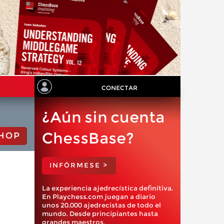
CONECTAR
¿Aún sin cuenta
ChessBase?
HOP
INFÓRMESE >
La experiencia ajedrecística definitiva.
En Playchess.com juegan a diario
unos 20.000 ajedrecistas de todo el
mundo. Desde principiantes hasta
grandes maestros.