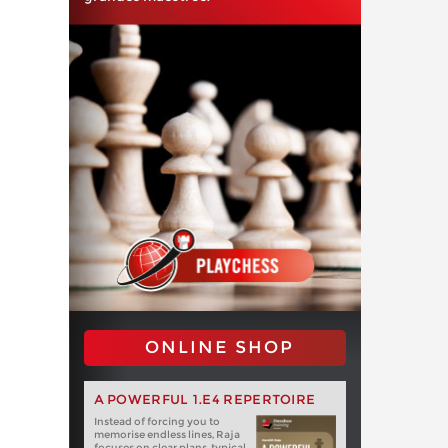
ONLINE SHOP
A POWERFUL 1.E4 REPERTOIRE
Instead of forcing you to
memorise endless lines, Raja
focuses on clear plans, typical