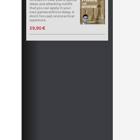
ideas, and attacking motifs
that you can apply in your
own games without delay. A
short, focused, and practical
repertoire.
39,90 €