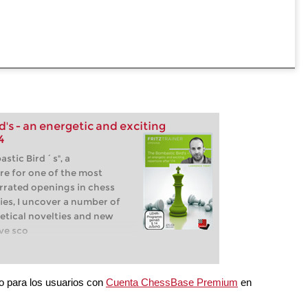
's - an energetic and exciting
4
stic Bird´s", a
re for one of the most
rrated openings in chess
eries, I uncover a number of
tical novelties and new
ave sco
do para los usuarios con
Cuenta ChessBase Premium
en