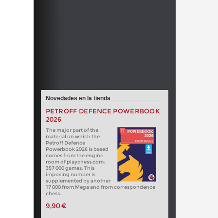
Novedades en la tienda
PETROFF DEFENCE POWERBOOK
2026
The major part of the
material on which the
Petroff Defence
Powerbook 2026 is based
comes from the engine
room of playchess.com:
357 000 games. This
imposing number is
supplemented by another
17 000 from Mega and from correspondence
chess.
9,90 €