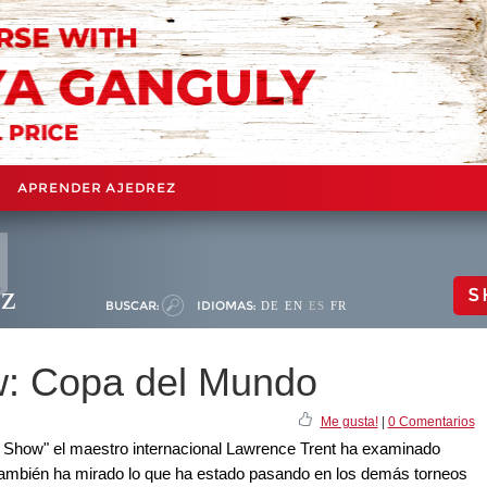
APRENDER AJEDREZ
ez
S
BUSCAR:
IDIOMAS:
DE
EN
ES
FR
: Copa del Mundo
Me gusta!
|
0 Comentarios
Show" el maestro internacional Lawrence Trent ha examinado
también ha mirado lo que ha estado pasando en los demás torneos