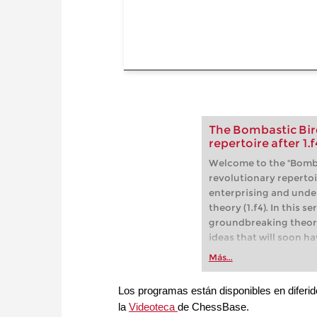
The Bombastic Bird
repertoire after 1.f
Welcome to the "Bomba
revolutionary repertoi
enterprising and unde
theory (1.f4). In this s
groundbreaking theore
ideas that will soon h
Más...
Los programas están disponibles en diferi
la
Videoteca
de ChessBase.