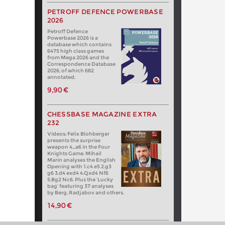
PETROFF DEFENCE POWERBASE
2026
Petroff Defence
Powerbase 2026 is a
database which contains
6475 high class games
from Mega 2026 and the
Correspondence Database
2026, of which 682
annotated.
9,90 €
CHESSBASE MAGAZINE EXTRA
232
Videos: Felix Blohberger
presents the surprise
weapon 4…a6 in the Four
Knights Game. Mihail
Marin analyses the English
Opening with 1.c4 e5 2.g3
g6 3.d4 exd4 4.Qxd4 Nf6
5.Bg2 Nc6. Plus the ‘Lucky
bag’ featuring 37 analyses
by Berg, Radjabov and others.
14,90 €