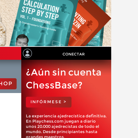
CONECTAR
¿Aún sin cuenta
ChessBase?
HOP
INFÓRMESE >
La experiencia ajedrecística definitiva.
En Playchess.com juegan a diario
unos 20.000 ajedrecistas de todo el
mundo. Desde principiantes hasta
grandes maestros.