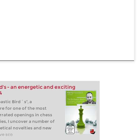
's - an energetic and exciting
4
stic Bird´s", a
re for one of the most
rrated openings in chess
eries, I uncover a number of
tical novelties and new
ave sco