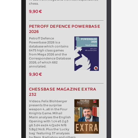
chess.
9,90 €
PETROFF DEFENCE POWERBASE
2026
Petroff Defence
Powerbase 2026 is a
database which contains
6475 high class games
from Mega 2026 and the
Correspondence Database
2026, of which 682
annotated.
9,90 €
CHESSBASE MAGAZINE EXTRA
232
Videos: Felix Blohberger
presents the surprise
weapon 4…a6 in the Four
Knights Game. Mihail
Marin analyses the English
Opening with 1.c4 e5 2.g3
g6 3.d4 exd4 4.Qxd4 Nf6
5.Bg2 Nc6. Plus the ‘Lucky
bag’ featuring 37 analyses
by Berg, Radjabov and others.