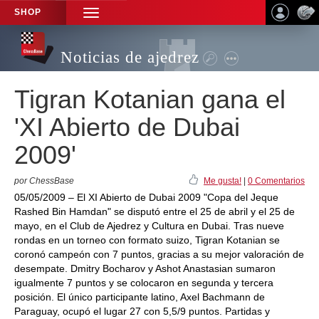
SHOP
TOGGLE
NAVIGATION
Noticias de ajedrez
Tigran Kotanian gana el
'XI Abierto de Dubai
2009'
por ChessBase
Me gusta!
|
0 Comentarios
05/05/2009 – El XI Abierto de Dubai 2009 "Copa del Jeque
Rashed Bin Hamdan" se disputó entre el 25 de abril y el 25 de
mayo, en el Club de Ajedrez y Cultura en Dubai. Tras nueve
rondas en un torneo con formato suizo, Tigran Kotanian se
coronó campeón con 7 puntos, gracias a su mejor valoración de
desempate. Dmitry Bocharov y Ashot Anastasian sumaron
igualmente 7 puntos y se colocaron en segunda y tercera
posición. El único participante latino, Axel Bachmann de
Paraguay, ocupó el lugar 27 con 5,5/9 puntos. Partidas y