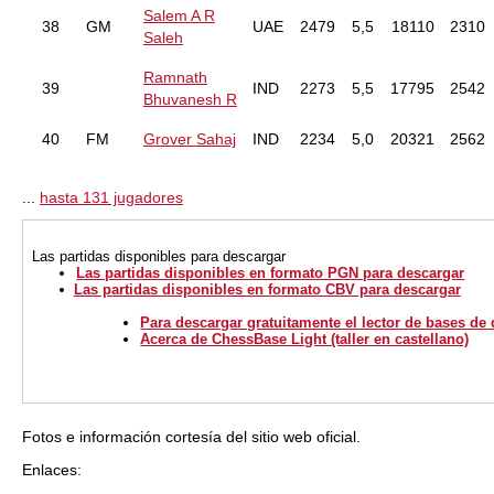
Salem A R
38
GM
UAE
2479
5,5
18110
2310
Saleh
Ramnath
39
IND
2273
5,5
17795
2542
Bhuvanesh R
40
FM
Grover Sahaj
IND
2234
5,0
20321
2562
...
hasta 131 jugadores
Las partidas disponibles para descargar
Las partidas disponibles en formato PGN para descargar
Las partidas disponibles en formato CBV para descargar
Para descargar gratuitamente el lector de bases de
Acerca de ChessBase Light (taller en castellano)
Fotos e información cortesía del sitio web oficial.
Enlaces: