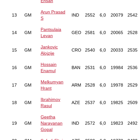
Ehsan
Arun Prasad
13
GM
IND
2552
6,0
20079
2542
S
Pantsulaia
14
GM
GEO
2581
6,0
20065
2528
Levan
Jankovic
15
GM
CRO
2540
6,0
20033
2535
Alojzije
Hossain
16
GM
BAN
2531
6,0
19984
2536
Enamul
Melkumyan
17
GM
ARM
2528
6,0
19978
2529
Hrant
Ibrahimov
18
GM
AZE
2537
6,0
19825
2509
Rasul
Geetha
19
GM
Narayanan
IND
2572
6,0
19823
2492
Gopal