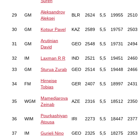
Suren
Aleksandrov
29
GM
BLR
2624
5,5
19955
2510
Aleksej
30
GM
Kotsur Pavel
KAZ
2589
5,5
19757
2503
Arutinian
31
GM
GEO
2548
5,5
19731
2494
David
32
IM
Laxman R R
IND
2521
5,5
19451
2460
33
GM
Sturua Zurab
GEO
2514
5,5
19448
2466
Hirneise
34
FM
GER
2407
5,5
18997
2431
Tobias
Mamedjarova
35
WGM
AZE
2316
5,5
18512
2350
Zeinab
Pourkashiyan
36
WIM
IRI
2273
5,5
18447
2377
Atousa
37
IM
Gurieli Nino
GEO
2325
5,5
18275
2353