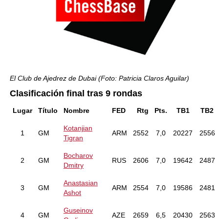
El Club de Ajedrez de Dubai (Foto: Patricia Claros Aguilar)
Clasificación final tras 9 rondas
Lugar
Título
Nombre
FED
Rtg
Pts.
TB1
TB2
Kotanjian
1
GM
ARM
2552
7,0
20227
2556
Tigran
Bocharov
2
GM
RUS
2606
7,0
19642
2487
Dmitry
Anastasian
3
GM
ARM
2554
7,0
19586
2481
Ashot
Guseinov
4
GM
AZE
2659
6,5
20430
2563