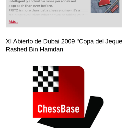
intelligently and with a more personalised
approach than ever before.
FRITZ is more than just a chess engine – it’s a
training revolution! Whether you’re taking your
first steps into the world of club chess, or already
Más...
playing at a tournament level: with FRITZ, you can
train more efficiently, intelligently and with a
more personalised approach than ever before.
XI Abierto de Dubai 2009 "Copa del Jeque
Rashed Bin Hamdan