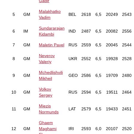
Gadir
Malakhatko
5
GM
BEL
2618
6,5
20249
2543
Vadim
Sundararajan
6
IM
IND
2487
6,5
20082
2556
Kidambi
7
GM
Maletin Pavel
RUS
2559
6,5
20045
2544
Neverov
8
GM
UKR
2552
6,5
19928
2528
Valeriy
Mchedlishvili
9
GM
GEO
2586
6,5
19709
2480
Mikheil
Volkov
10
GM
RUS
2594
6,5
19511
2464
Sergey
Miezis
11
GM
LAT
2579
6,5
19433
2451
Normunds
Ghaem
12
GM
Maghami
IRI
2593
6,0
20107
2520