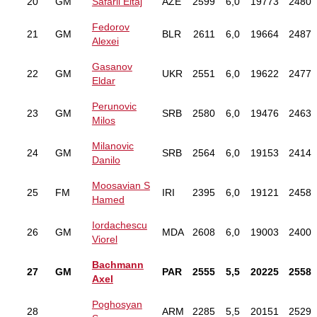
20
GM
Safarli Eltaj
AZE
2599
6,0
19773
2480
Fedorov
21
GM
BLR
2611
6,0
19664
2487
Alexei
Gasanov
22
GM
UKR
2551
6,0
19622
2477
Eldar
Perunovic
23
GM
SRB
2580
6,0
19476
2463
Milos
Milanovic
24
GM
SRB
2564
6,0
19153
2414
Danilo
Moosavian S
25
FM
IRI
2395
6,0
19121
2458
Hamed
Iordachescu
26
GM
MDA
2608
6,0
19003
2400
Viorel
Bachmann
27
GM
PAR
2555
5,5
20225
2558
Axel
Poghosyan
28
ARM
2285
5,5
20151
2529