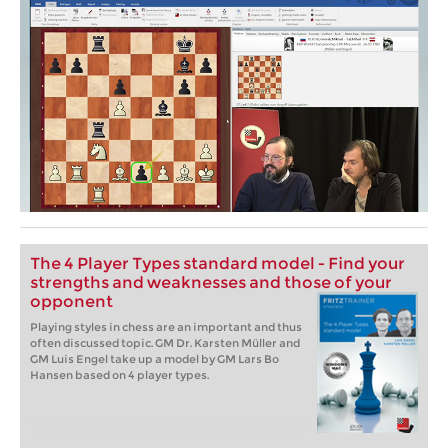
The 4 Player Types standard model - Find your
strengths and weaknesses and those of your
opponent
Playing styles in chess are an important and thus
often discussed topic. GM Dr. Karsten Müller and
GM Luis Engel take up a model by GM Lars Bo
Hansen based on 4 player types.