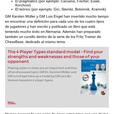
El pragmático (por ejemplo: Caruana, Fischer, Euwe,
Korchnoi)
El teórico (por ejemplo: Giri, Steinitz, Botvinnik, Kramnik)
GM Karsten Müller y GM Luis Engel han invertido mucho tiempo
en encontrar una definición para cada uno de los cuatro tipos
de jugadores y han escrito y publicado un libro que está
teniendo mucho éxito en Alemania. Además han preparado
también un cursillo dentro de la serie de los Fritz Trainer de
ChessBase, dedicado al mismo tema:
The 4 Player Types standard model - Find your
strengths and weaknesses and those of your
opponent
Playing styles in chess are an important and thus
often discussed topic. GM Dr. Karsten Müller and
GM Luis Engel take up a model by GM Lars Bo
Hansen based on 4 player types.
Más...