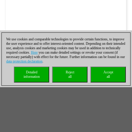
We use cookies and comparable technologies to provide certain functions, to improve
the user experience and to offer interest-oriented content. Depending on their intended
use, analysis cookies and marketing cookies may be used in addition to technically
required cookies.
Here
you can make detailed settings or revoke your consent (if
necessary partially) with effect for the future. Further information can be found in our
data protection declaration
.
Detailed
Reject
Accept
information
all
all