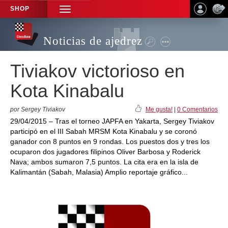
SHOP
TOGGLE
NAVIGATION
Noticias de ajedrez
Tiviakov victorioso en
Kota Kinabalu
por Sergey Tiviakov
Me gusta!
|
0 Comentarios
29/04/2015 – Tras el torneo JAPFA en Yakarta, Sergey Tiviakov
participó en el III Sabah MRSM Kota Kinabalu y se coronó
ganador con 8 puntos en 9 rondas. Los puestos dos y tres los
ocuparon dos jugadores filipinos Oliver Barbosa y Roderick
Nava; ambos sumaron 7,5 puntos. La cita era en la isla de
Kalimantán (Sabah, Malasia) Amplio reportaje gráfico...