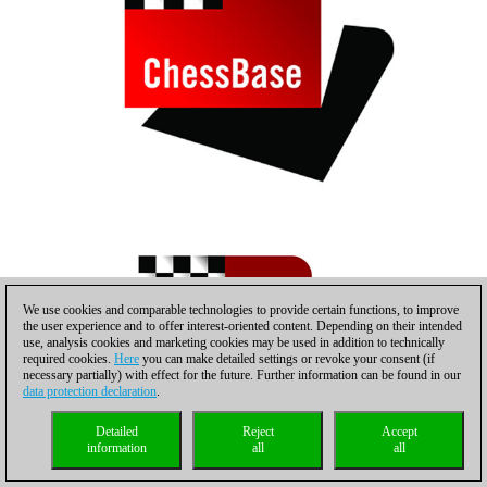
We use cookies and comparable technologies to provide certain functions, to improve
the user experience and to offer interest-oriented content. Depending on their intended
use, analysis cookies and marketing cookies may be used in addition to technically
required cookies.
Here
you can make detailed settings or revoke your consent (if
necessary partially) with effect for the future. Further information can be found in our
data protection declaration
.
Detailed
Reject
Accept
information
all
all