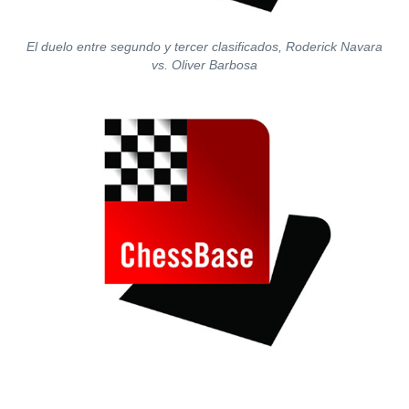
El duelo entre segundo y tercer clasificados, Roderick Navara
vs. Oliver Barbosa