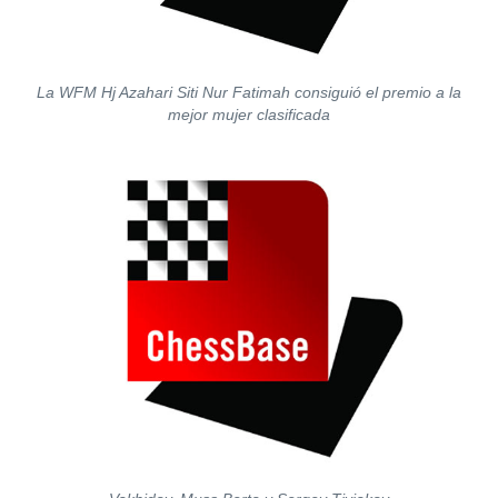
La WFM Hj Azahari Siti Nur Fatimah consiguió el premio a la
mejor mujer clasificada