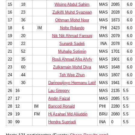
15
18
Wising Abdul Sahim
MAS
2085
6.0
16
23
Zulkifli Muhd Syazwan
MAS
2028
6.0
17
36
Othman Mohd Noor
MAS
1873
6.0
18
6
IM
Nolte Rolando
PHI
2423
6.0
19
20
Nik Nik Ahmad Farouqi
MAS
2079
6.0
20
22
Sunardi Sadeli
INA
2078
6.0
21
52
Muhalip Sotimin
MAS
1701
6.0
22
35
Rosli Ahmad Afiq Afyfy
MAS
1901
6.0
23
60
Zulkarnain Mohd Diya
MAS
1648
6.0
24
44
Teh Wee Zhun
MAS
1807
6.0
25
30
Darinowijoyo Hermanu Latif
MAS
1941
6.0
26
16
Lau Gregory
MAS
2135
5.5
27
17
Andin Faizal
MAS
2085
5.5
28
12
IM
Bancod Ronald
PHI
2280
5.5
29
19
FM
Hj Azahari Md Aliuddin
BRU
2080
5.5
30
99
Hendra Supriadi
INA
0
5.5