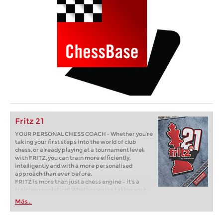
Fritz 21
YOUR PERSONAL CHESS COACH - Whether you’re
taking your first steps into the world of club
chess, or already playing at a tournament level:
with FRITZ, you can train more efficiently,
intelligently and with a more personalised
approach than ever before.
FRITZ is more than just a chess engine – it’s a
training revolution! Whether you’re taking your
first steps into the world of club chess, or already
Más...
playing at a tournament level: with FRITZ, you can
train more efficiently, intelligently and with a
more personalised approach than ever before.