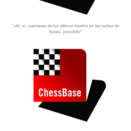
"¡Ah, sí, cuéntame de tus últimos triunfos en las luchas de
boxeo, cocodrilo!"