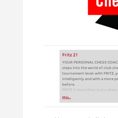
Fritz 21
YOUR PERSONAL CHESS COACH - 
steps into the world of club che
tournament level: with FRITZ, y
intelligently and with a more 
before.
FRITZ is more than just a chess 
Whether you’re taking your firs
Más...
or already playing at a tournam
more efficiently, intelligently
approach than ever before.