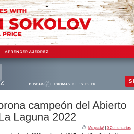
APRENDER AJEDREZ
ez
S
BUSCAR:
IDIOMAS:
DE
EN
ES
FR
orona campeón del Abierto
 La Laguna 2022
Me gusta!
|
0 Comentarios