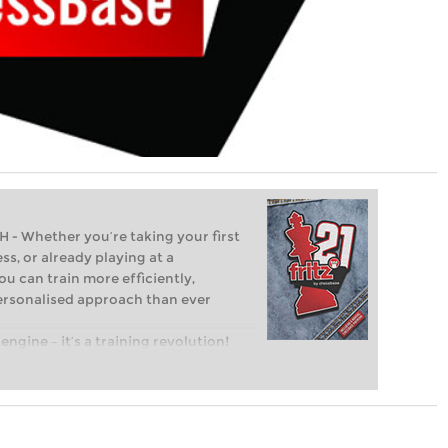
Whether you’re taking your first
ss, or already playing at a
ou can train more efficiently,
personalised approach than ever
engine – it’s a training revolution!
t steps into the world of club chess,
ent level: with FRITZ, you can train
 and with a more personalised