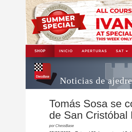
INICIO
APERTURAS
SAT
SHOP
Noticias de ajedr
Tomás Sosa se c
de San Cristóbal
por ChessBase