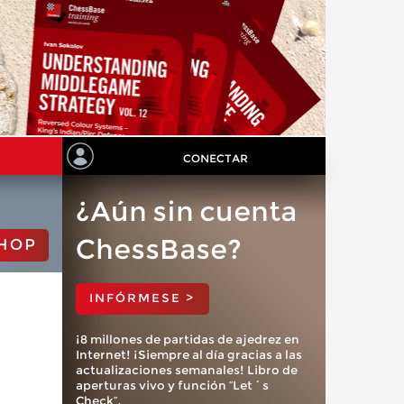
CONECTAR
¿Aún sin cuenta
ChessBase?
HOP
INFÓRMESE >
¡8 millones de partidas de ajedrez en
Internet! ¡Siempre al día gracias a las
actualizaciones semanales! Libro de
aperturas vivo y función “Let´s
Check”.