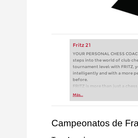
Fritz 21
YOUR PERSONAL CHESS COACH - 
steps into the world of club che
tournament level: with FRITZ, y
intelligently and with a more 
before.
FRITZ is more than just a chess 
Whether you’re taking your firs
Más...
or already playing at a tournam
more efficiently, intelligently
approach than ever before.
Campeonatos de Fra