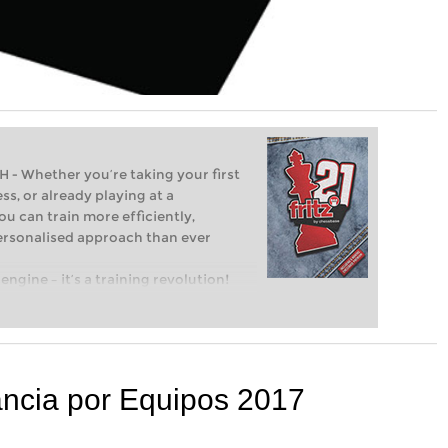
Whether you’re taking your first
ss, or already playing at a
ou can train more efficiently,
personalised approach than ever
engine – it’s a training revolution!
t steps into the world of club chess,
ent level: with FRITZ, you can train
 and with a more personalised
ncia por Equipos 2017