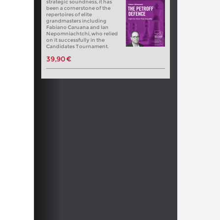
strategic soundness, it has
been a cornerstone of the
repertoires of elite
grandmasters including
Fabiano Caruana and Ian
Nepomniachtchi, who relied
on it successfully in the
Candidates Tournament.
39,90 €