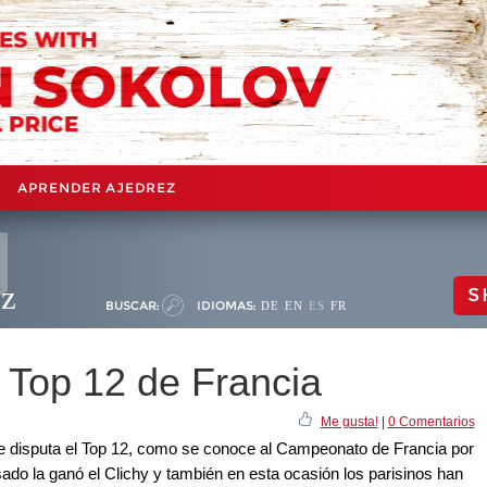
APRENDER AJEDREZ
ez
S
BUSCAR:
IDIOMAS:
DE
EN
ES
FR
Top 12 de Francia
Me gusta!
|
0 Comentarios
se disputa el Top 12, como se conoce al Campeonato de Francia por
sado la ganó el Clichy y también en esta ocasión los parisinos han