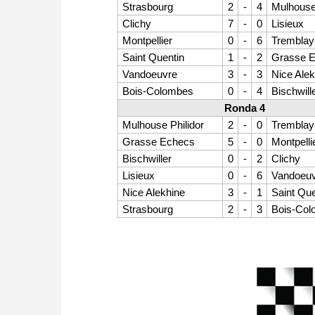
Strasbourg
2
-
4
Mulhouse 
Clichy
7
-
0
Lisieux
Montpellier
0
-
6
Tremblay
Saint Quentin
1
-
2
Grasse 
Vandoeuvre
3
-
3
Nice Alek
Bois-Colombes
0
-
4
Bischwill
Ronda 4
Mulhouse Philidor
2
-
0
Tremblay
Grasse Echecs
5
-
0
Montpelli
Bischwiller
0
-
2
Clichy
Lisieux
0
-
6
Vandoeu
Nice Alekhine
3
-
1
Saint Que
Strasbourg
2
-
3
Bois-Co