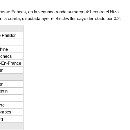
Grasse Échecs, en la segunda ronda sumaron 4:1 contra el Niza
n la cuarta, disputada ayer el Bischwiller cayó derrotado por 0:2.
Philidor
hine
Echecs
-En-France
er
er
ntin
vre
lombes
rg