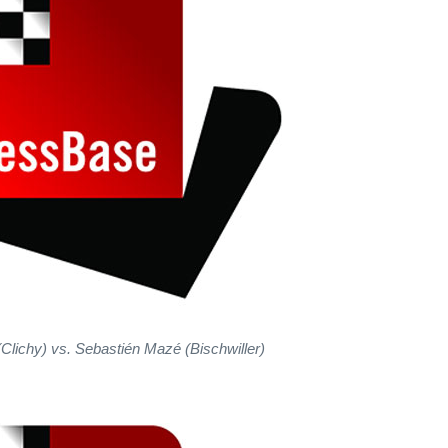
Clichy) vs. Sebastién Mazé (Bischwiller)