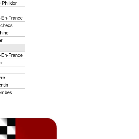
Philidor
-En-France
Echecs
hine
er
-En-France
er
vre
ntin
lombes