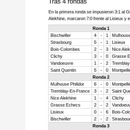
Tras 4 rondas
En la primera ronda se impusieron 3:1 al 
Alekhine, marcaron 7:0 frente al Lisieux y e
Ronda 1
Bischwiller
4
-
1
Mulhouse 
Strasbourg
5
-
1
Lisieux
Bois-Colombes
2
-
3
Nice Alek
Clichy
3
-
0
Grasse 
Vandoeuvre
1
-
2
Tremblay
Saint Quentin
5
-
0
Montpelli
Ronda 2
Mulhouse Philidor
6
-
0
Montpelli
Tremblay-En-France
3
-
2
Saint Que
Nice Alekhine
1
-
4
Clichy
Grasse Echecs
2
-
2
Vandoeu
Lisieux
0
-
6
Bois-Co
Bischwiller
2
-
2
Strasbou
Ronda 3