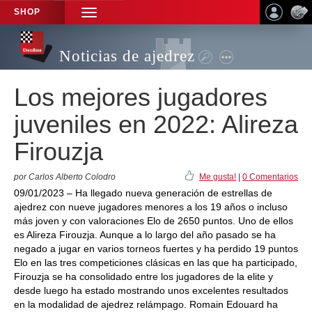
SHOP
TOGGLE
NAVIGATION
Noticias de ajedrez
Los mejores jugadores
juveniles en 2022: Alireza
Firouzja
por Carlos Alberto Colodro
Me gusta!
|
0 Comentarios
09/01/2023 – Ha llegado nueva generación de estrellas de
ajedrez con nueve jugadores menores a los 19 años o incluso
más joven y con valoraciones Elo de 2650 puntos. Uno de ellos
es Alireza Firouzja. Aunque a lo largo del año pasado se ha
negado a jugar en varios torneos fuertes y ha perdido 19 puntos
Elo en las tres competiciones clásicas en las que ha participado,
Firouzja se ha consolidado entre los jugadores de la elite y
desde luego ha estado mostrando unos excelentes resultados
en la modalidad de ajedrez relámpago. Romain Edouard ha