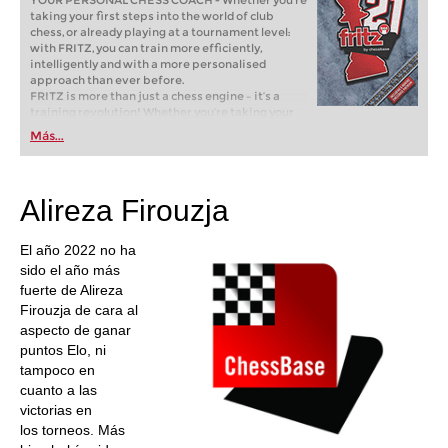
YOUR PERSONAL CHESS COACH - Whether you’re
taking your first steps into the world of club
chess, or already playing at a tournament level:
with FRITZ, you can train more efficiently,
intelligently and with a more personalised
approach than ever before.
FRITZ is more than just a chess engine – it’s a
training revolution! Whether you’re taking your
first steps into the world of club chess, or already
Más...
playing at a tournament level: with FRITZ, you can
train more efficiently, intelligently and with a
more personalised approach than ever before.
Alireza Firouzja
El año 2022 no ha
sido el año más
fuerte de Alireza
Firouzja de cara al
aspecto de ganar
puntos Elo, ni
tampoco en
cuanto a las
victorias en
los torneos. Más