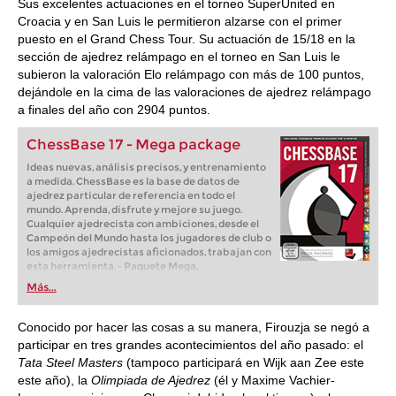
Sus excelentes actuaciones en el torneo SuperUnited en
Croacia y en San Luis le permitieron alzarse con el primer
puesto en el Grand Chess Tour. Su actuación de 15/18 en la
sección de ajedrez relámpago en el torneo en San Luis le
subieron la valoración Elo relámpago con más de 100 puntos,
dejándole en la cima de las valoraciones de ajedrez relámpago
a finales del año con 2904 puntos.
ChessBase 17 - Mega package
Ideas nuevas, análisis precisos, y entrenamiento
a medida. ChessBase es la base de datos de
ajedrez particular de referencia en todo el
mundo. Aprenda, disfrute y mejore su juego.
Cualquier ajedrecista con ambiciones, desde el
Campeón del Mundo hasta los jugadores de club o
los amigos ajedrecistas aficionados, trabajan con
esta herramienta. - Paquete Mega.
Más...
Conocido por hacer las cosas a su manera, Firouzja se negó a
participar en tres grandes acontecimientos del año pasado: el
Tata Steel Masters
(tampoco participará en Wijk aan Zee este
este año), la
Olimpiada de Ajedrez
(él y Maxime Vachier-