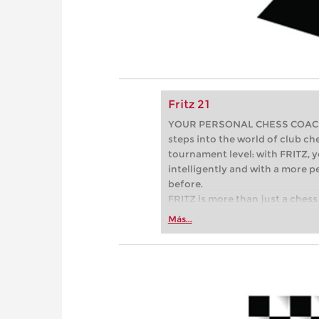
Fritz 21
YOUR PERSONAL CHESS COACH - 
steps into the world of club che
tournament level: with FRITZ, y
intelligently and with a more 
before.
FRITZ is more than just a chess 
Whether you’re taking your firs
Más...
or already playing at a tournam
more efficiently, intelligently
approach than ever before.