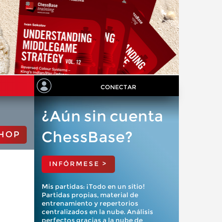
CONECTAR
¿Aún sin cuenta
ChessBase?
HOP
INFÓRMESE >
Mis partidas: ¡Todo en un sitio!
Partidas propias, material de
entrenamiento y repertorios
centralizados en la nube. Análisis
perfectos gracias a la nube de