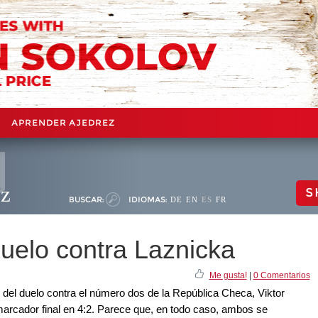
APRENDER AJEDREZ
ez
S
BUSCAR:
IDIOMAS:
DE
EN
ES
FR
duelo contra Laznicka
Me gusta!
|
0 Comentarios
o del duelo contra el número dos de la República Checa, Viktor
marcador final en 4:2. Parece que, en todo caso, ambos se