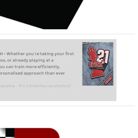
Whether you’re taking your first
ss, or already playing at a
ou can train more efficiently,
personalised approach than ever
engine – it’s a training revolution!
t steps into the world of club chess,
ent level: with FRITZ, you can train
 and with a more personalised