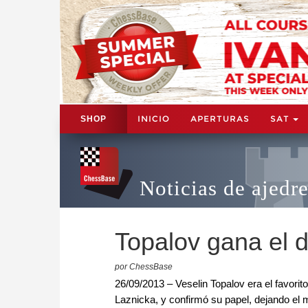
INICIO
APERTURAS
SAT
SHOP
Noticias de ajedr
Topalov gana el 
por ChessBase
26/09/2013 – Veselin Topalov era el favorit
Laznicka, y confirmó su papel, dejando el 