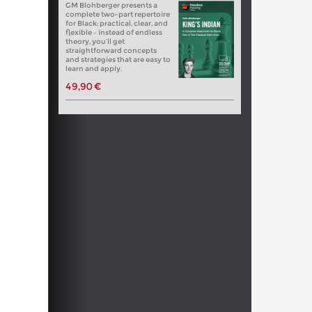
GM Blohberger presents a
complete two-part repertoire
for Black: practical, clear, and
flexible – instead of endless
theory, you’ll get
straightforward concepts
and strategies that are easy to
learn and apply.
49,90 €