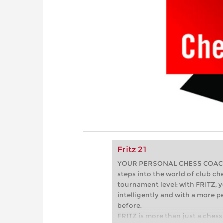
Fritz 21
YOUR PERSONAL CHESS COACH - 
steps into the world of club che
tournament level: with FRITZ, y
intelligently and with a more 
before.
FRITZ is more than just a chess 