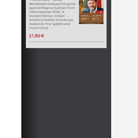
Woodward analyses his game
against Magnus Carlsen from
TePe Sigeman 2026, “A
modern Nimzo-Indian” –
Andrei Volokitin introduces
readers to "his" system and
much more!
21,90 €