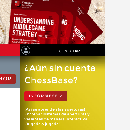
CONECTAR
¿Aún sin cuenta
ChessBase?
HOP
INFÓRMESE >
¡Así se aprenden las aperturas!
Entrenar sistemas de aperturas y
variantes de manera interactiva.
¡Jugada a jugada!