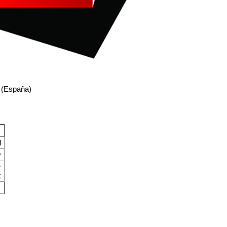
s (España)
d
v
r
k