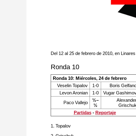
Del 12 al 25 de febrero de 2010, en Linare
Ronda 10
Ronda 10: Miércoles, 24 de febrero
Veselin Topalov
1-0
Boris Gelfan
Levon Aronian
1-0
Vugar Gashimo
½–
Alexande
Paco Vallejo
½
Grischu
Partidas
-
Reportaje
1. Topalov
2. Grischuk