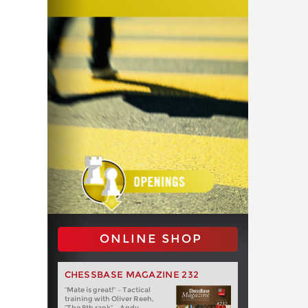
ONLINE SHOP
CHESSBASE MAGAZINE 232
“Mate is great!” – Tactical
training with Oliver Reeh,
“The 8th rank” – Andy