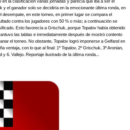
en la clasificación varias jornadas y parecía que iba a ser el
k y el ganador solo se decidiría en la emocionante última ronda, en
a el desempate, en este torneo, en primer lugar se compara el
ultado contra los jugadores con 50 % o más; a continuación se
asificado. Esto favorecía a Grischuk, porque Topalov había obtenido
 mantuvo las tablas e inmediatamente después de mostró contento
nar el torneo. No obstante, Topalov logró imponerse a Gelfand en
 ventaja, con lo que al final: 1º Topalov, 2º Grischuk, 3º Aronian,
 6. Vallejo. Reportaje ilustrado de la última ronda...