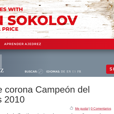
APRENDER AJEDREZ
ez
S
BUSCAR:
IDIOMAS:
DE
EN
ES
FR
se corona Campeón del
s 2010
Me gusta!
|
0 Comentarios