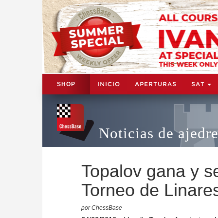
INICIO
APERTURAS
SAT
SHOP
Noticias de ajedr
Topalov gana y 
Torneo de Linare
por ChessBase