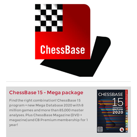
ChessBase 15 - Mega package
Find the right combination! ChessBase 15
program + new Mega Database 2020 with 8
million games and more than 85,000 master
analyses. Plus ChessBase Magazine (DVD +
magazine) and CB Premium membership for 1
year!