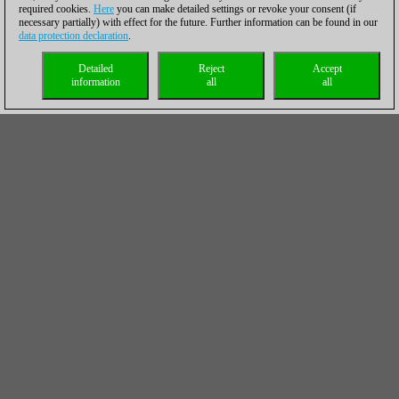
required cookies.
Here
you can make detailed settings or revoke your consent (if
necessary partially) with effect for the future. Further information can be found in our
data protection declaration
.
Detailed
Reject
Accept
information
all
all