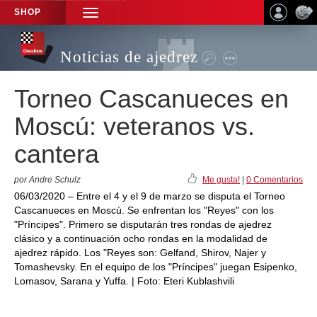
SHOP
TOGGLE
NAVIGATION
Noticias de ajedrez
Torneo Cascanueces en
Moscú: veteranos vs.
cantera
por Andre Schulz
Me gusta!
|
0 Comentarios
06/03/2020 – Entre el 4 y el 9 de marzo se disputa el Torneo
Cascanueces en Moscú. Se enfrentan los "Reyes" con los
"Príncipes". Primero se disputarán tres rondas de ajedrez
clásico y a continuación ocho rondas en la modalidad de
ajedrez rápido. Los "Reyes son: Gelfand, Shirov, Najer y
Tomashevsky. En el equipo de los "Príncipes" juegan Esipenko,
Lomasov, Sarana y Yuffa. | Foto: Eteri Kublashvili