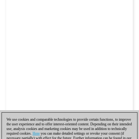
We use cookies and comparable technologies to provide certain functions, to improve
the user experience and to offer interest-oriented content. Depending on their intended
use, analysis cookies and marketing cookies may be used in addition to technically
required cookies.
Here
you can make detailed settings or revoke your consent (if
necessary partially) with effect for the future. Further information can be found in our