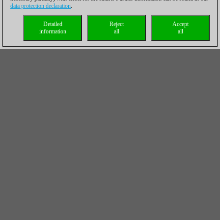
data protection declaration
.
Detailed
Reject
Accept
information
all
all