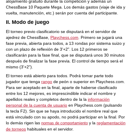
alojamiento gratuito durante la competición y además un
ChessBase 10 Paquete Mega. Los demás gastos (viaje de ida y
vuelta, manutención, etc.) serán por cuenta del participante.
II. Modo de juego
El torneo previo clasificatorio se disputará en el servidor de
ajedrez de ChessBase,
Playchess.com
. Primero se jugará una
fase previa, abierta para todos, a 13 rondas por sistema suizo y
con un
plazo de reflexión de 3'+2". Los 12 primeros se
clasificarán para la fase final, que se disputará unos 30 minutos
después de finalizar la fase previa. El control de tiempo será el
mismo (3'+2").
El torneo está abierto para todos. Podrá tomar parte todo
jugador que tenga
rango
de peón o superior en Playchess.com.
Para ser aceptado en la final, aparte de haberse clasificado
entre los 12 mejores, es imprescindible indicar el nombre y
apellidos reales y completos dentro de la la
información
personal de la cuenta de usuario
en Playchess.com (pulsando
la tecla F2). Sin que se haya introducido el nombre real que
está vinculado con su apodo, no podrá participar en la final. Por
lo demás rigen las
y
la
reglamentación
normas de comportamiento
de torneos
habituales en el servidor.