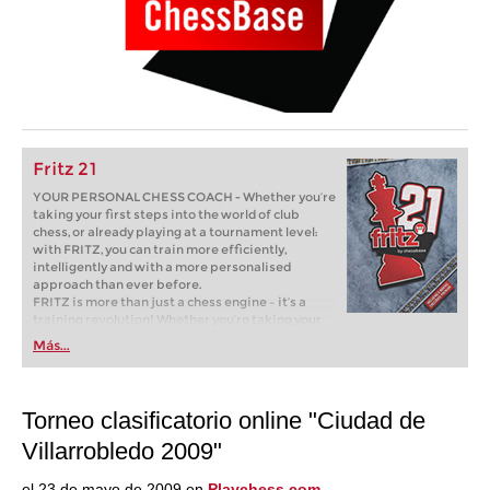
Fritz 21
YOUR PERSONAL CHESS COACH - Whether you’re
taking your first steps into the world of club
chess, or already playing at a tournament level:
with FRITZ, you can train more efficiently,
intelligently and with a more personalised
approach than ever before.
FRITZ is more than just a chess engine – it’s a
training revolution! Whether you’re taking your
first steps into the world of club chess, or already
Más...
playing at a tournament level: with FRITZ, you can
train more efficiently, intelligently and with a
more personalised approach than ever before.
Torneo clasificatorio online "Ciudad de
Villarrobledo 2009"
el 23 de mayo de 2009 en
Playchess.com