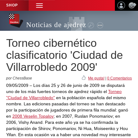
SHOP
TOGGLE
NAVIGATION
Noticias de ajedrez
Torneo cibernético
clasificatorio 'Ciudad de
Villarrobledo 2009'
por ChessBase
Me gusta!
|
0 Comentarios
09/05/2009 – Los días 25 y 26 de junio de 2009 se disputará
uno de los más fuertes torneos de ajedrez rápido el
Torneo
"Ciudad de Villarrobledo"
en la población española del mismo
nombre. Las ediciones pasadas del torneo se han destacado
por la participación de jugadores de primera fila mundial: ganó
en
2008 Veselin Topalov
; en 2007, Ruslan Ponomariov; en
2006, Vishy Anand. Para este año ya se ha confirmada la
participación de Shirov, Ponomariov, Ni Hua, Moiseenko y Hou
Yifan. En esta ocasión va a haber una novedad muy interesante