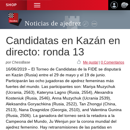
SHOP
TOGGLE
NAVIGATION
Noticias de ajedrez
Candidatas en Kazán en
directo: ronda 13
por ChessBase
Me gusta!
|
0 Comentarios
16/06/2019 – El Torneo de Candidatas de la FIDE se disputará
en Kazán (Rusia) entre el 29 de mayo y el 19 de junio.
Participarán las ocho jugadoras de ajedrez femeninas más
fuertes del mundo. Las participantes son: Mariya Muzychuk
(Ucrania, 2563), Kateryna Lagno (Rusia, 2554), Alexandra
Kosteniuk (Rusia, 2546), Anna Muzychuk (Ucrania 2539),
Aleksandra Goryachkina (Rusia, 2522), Tan Zhongyi (China,
2513), Nana Dzagnidze (Georgia, 2510), and Valentina Gunina
(Rusia, 2506). La ganadora del torneo será la retadora a la
Campeona del Mundo, Ju Wenjun por la corona mundial del
ajedrez femenino. Hay retransmisiones de las partidas en