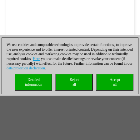
We use cookies and comparable technologies to provide certain functions, to improve
the user experience and to offer interest-oriented content. Depending on their intended
use, analysis cookies and marketing cookies may be used in addition to technically
required cookies.
Here
you can make detailed settings or revoke your consent (if
necessary partially) with effect for the future. Further information can be found in our
data protection declaration
.
Detailed
Reject
Accept
information
all
all