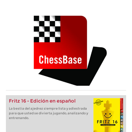
Fritz 16 - Edición en español
La bestia del ajedrez siempre lista y adiestrada
para que usted se divierta jugando, analizando y
entrenando.