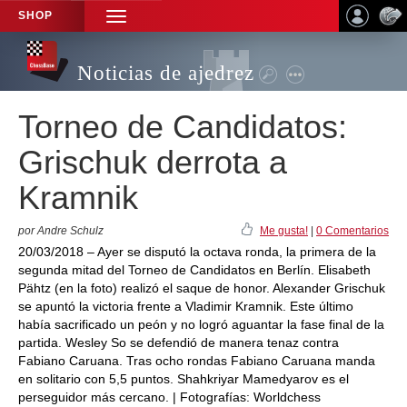
SHOP
TOGGLE
NAVIGATION
Noticias de ajedrez
Torneo de Candidatos:
Grischuk derrota a
Kramnik
por Andre Schulz
Me gusta!
|
0 Comentarios
20/03/2018 – Ayer se disputó la octava ronda, la primera de la
segunda mitad del Torneo de Candidatos en Berlín. Elisabeth
Pähtz (en la foto) realizó el saque de honor. Alexander Grischuk
se apuntó la victoria frente a Vladimir Kramnik. Este último
había sacrificado un peón y no logró aguantar la fase final de la
partida. Wesley So se defendió de manera tenaz contra
Fabiano Caruana. Tras ocho rondas Fabiano Caruana manda
en solitario con 5,5 puntos. Shahkriyar Mamedyarov es el
perseguidor más cercano. | Fotografías: Worldchess