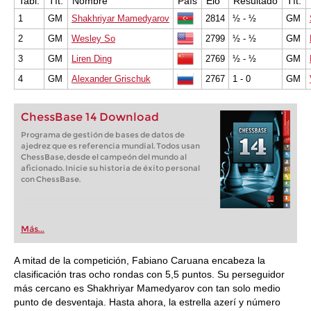
Tabl.
Tít.
Nombre
País
Elo
Resultado
Tít.
1
GM
Shakhriyar Mamedyarov
2814
½ - ½
GM
2
GM
Wesley So
2799
½ - ½
GM
3
GM
Liren Ding
2769
½ - ½
GM
4
GM
Alexander Grischuk
2767
1 - 0
GM
ChessBase 14 Download
Programa de gestión de bases de datos de
ajedrez que es referencia mundial. Todos usan
ChessBase, desde el campeón del mundo al
aficionado. Inicie su historia de éxito personal
con ChessBase.
Más...
A mitad de la competición, Fabiano Caruana encabeza la
clasificación tras ocho rondas con 5,5 puntos. Su perseguidor
más cercano es Shakhriyar Mamedyarov con tan solo medio
punto de desventaja. Hasta ahora, la estrella azerí y número