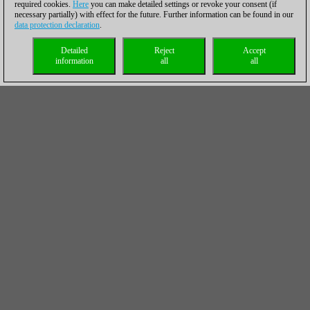
required cookies.
Here
you can make detailed settings or revoke your consent (if
necessary partially) with effect for the future. Further information can be found in our
data protection declaration
.
Detailed
Reject
Accept
information
all
all