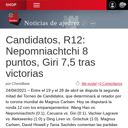
SHOP
TOGGLE
NAVIGATION
Noticias de ajedrez
Candidatos, R12:
Nepomniachtchi 8
puntos, Giri 7,5 tras
victorias
por ChessBase
Me gusta!
|
0 Comentarios
24/04/2021 – Entre el 19 y el 28 de abril se disputa la segunda
mitad del Torneo de Candidatos, que determinará al retador por
lo corona mundial de Magnus Carlsen. Hoy se disputará la
ronda 12 con los emparejamientos: Wang Hao vs.
Nepomniachtchi (0:1), Caruana vs. Giri (0:1), Vachier-Lagrave
vs. Alekseenko (1:0) y Ding Liren vs. Grischuk (1:0). Magnus
Carlsen, David Howell y Tania Sachdev comentan las partidas