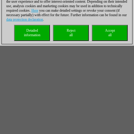
the user experience and to offer interest-oriented content. Depending on their intended
use, analysis cookies and marketing cookies may be used in addition to technically
required cookies.
Here
you can make detailed settings or revoke your consent (if
necessary partially) with effect for the future. Further information can be found in our
data protection declaration
.
Detailed
Reject
Accept
information
all
all